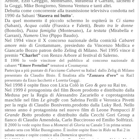
Arbore, Ezio Greggio, Montesano, Mirabella e Garrani, Iachetti e
la Goggi, Mike Bongiorno, Simona Ventura e tanti altri.
Debutta come concorrente alla trasmissione televisiva condotta nel
1990 da Sabani ‘
S
tasera mi butto
’.
Da quel momento il piccolo schermo lo ospiterà in
Ci siamo
(Sabani),
Acqua calda
(Frassica e Faletti),
Beato tra le donne
(Bonolis),
Pazza famiglia
(Montesano),
La testata
(Mirabella e
Garrani),
Numero Uno
(Pippo Baudo).
Nel 1994 vince
il X concorso nazionale della comicità
Cabaret
amore mio
di Grottammare, presieduto da Vincenzo Mollica e
Giancarlo Bozzo patron dello Zeling di Milano. Nel 1995 vince il
premio
“Charlot”
con Renzo Arbore al festival di Salerno.
Il 1996 lo vede vincitore
del pubblico al concorso nazionale di
cabaret
“Ettore Pretolini”
tenutosi a Coumayeur.
Partecipa a più puntate di
Facciamo Cabaret
su Italia1 dallo Zelig di Milano
presentato da Claudio Bisio. È finalista alla
“Zanzara d’oro”
su Rai1
presentato da Enzo Iacchetti e Loretta Goggi.
Nel 1998 è o
spite fisso con Licia Colò in
Geo & geo
su Rai tre.
Nel 1999 è p
rotagonista del film
Boom
prodotto e distribuito dalla
Medusa per la Regia di Alessandro Zacariello e coprotagonista
maschile nel film
Le giraffe
con Sabrina Ferilli e Veronica Pivetti
per la regia di Claudio Bonivento,prodotto dalla Luky Red. Nello
stesso anno è protagonista nel nuovo film di Leone Pompucci
Il
Grande Botto
prodotto e distribuito dalla Cecchi Gori Group a
fianco di Claudio Amendola, Carlo Buccirosso ed Emilio Solfrizzi.
Il 2000 lo vede ospite fisso a
Momenti di Gloria
su Canale 5 in prima serata
sabato sera con Mike Buongiorno. È inoltre ospite fisso in
Rido
su Rai 2 in
prima serata e ospite comico alla
Domenica sportiva
.