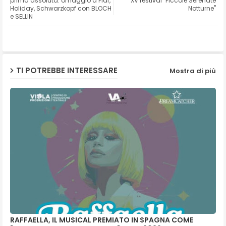
prima assoluta: omaggio a Piaf,
XV festival "Piccole Serenate
Holiday, Schwarzkopf con BLOCH
Notturne"
e SELLIN
ap
p
TI POTREBBE INTERESSARE
Mostra di più
RAFFAELLA, IL MUSICAL PREMIATO IN SPAGNA COME