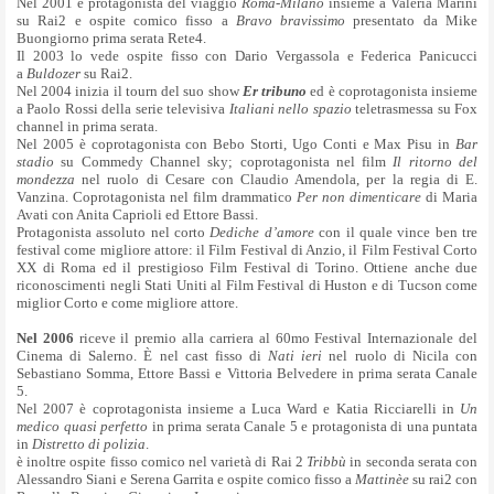
Nel 2001 è protagonista del viaggio
Roma-Milano
insieme a Valeria Marini
su Rai2 e ospite comico fisso a
Bravo bravissimo
presentato da Mike
Buongiorno prima serata Rete4.
Il 2003 lo vede ospite fisso con Dario Vergassola e Federica Panicucci
a
Buldozer
su Rai2.
Nel 2004 inizia il tourn del suo show
Er tribuno
ed è
c
oprotagonista insieme
a Paolo Rossi della serie televisiva
Italiani nello spazio
teletrasmessa su Fox
channel in prima serata.
Nel 2005 è coprotagonista con Bebo Storti, Ugo Conti e Max Pisu in
Bar
stadio
su Commedy Channel sky; coprotagonista nel film
Il ritorno del
mondezza
nel ruolo di Cesare con Claudio Amendola, per la regia di E.
Vanzina. Coprotagonista nel film drammatico
Per non dimenticare
di Maria
Avati con Anita Caprioli ed Ettore Bassi.
Protagonista assoluto nel corto
Dediche d’amore
con il quale vince ben tre
festival come migliore attore: il Film Festival di Anzio, il Film Festival Corto
XX di Roma ed il prestigioso Film Festival di Torino. Ottiene anche due
riconoscimenti negli Stati Uniti al Film Festival di Huston e di Tucson come
miglior Corto e come migliore attore.
Nel 2006
riceve il premio alla carriera al
60mo Festival Internazionale del
Cinema di Salerno. È nel cast fisso di
Nati ieri
nel ruolo di Nicila con
Sebastiano Somma, Ettore Bassi e Vittoria Belvedere in prima serata Canale
5.
Nel 2007 è c
oprotagonista insieme a Luca Ward e Katia Ricciarelli in
Un
medico quasi perfetto
in prima serata Canale 5 e protagonista di una puntata
in
Distretto di polizia
.
è inoltre ospite fisso comico nel varietà di Rai 2
Tribbù
in seconda serata con
Alessandro Siani e Serena Garrita e ospite comico fisso a
Mattinèe
su rai2 con