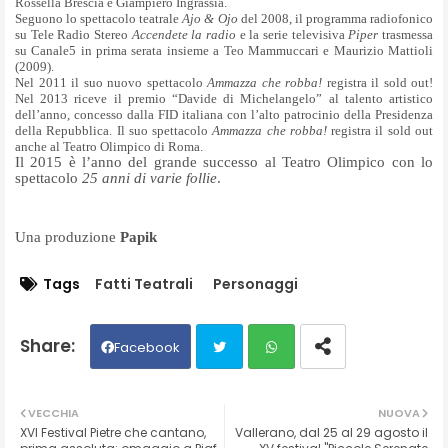
Rossella Brescia e Giampiero Ingrassia.
Seguono lo spettacolo teatrale
Ajo & Ojo
del 2008, il programma radiofonico
su Tele Radio Stereo
Accendete la radio
e
la serie televisiva
Piper
trasmessa
su Canale5 in prima serata insieme a Teo Mammuccari e Maurizio Mattioli
(2009).
Nel 2011 il suo nuovo spettacolo
A
mmazza che robba!
registra il sold out!
Nel 2013 riceve il premio “Davide di Michelangelo” al talento artistico
dell’anno, concesso dalla FID italiana con l’alto patrocinio della Presidenza
della Repubblica. Il suo spettacolo
A
mmazza che robba!
registra il sold out
anche al Teatro Olimpico di Roma.
Il 2015 è l’anno del grande successo al Teatro Olimpico con lo
spettacolo
25 anni di varie follie
.
Una produzione
Papik
Tags
Fatti Teatrali
Personaggi
Facebook
Twit
Wh
VECCHIA
NUOVA
XVI Festival Pietre che cantano,
Vallerano, dal 25 al 29 agosto il
ter
ats