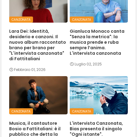
CANZONATA
CANZONATA
Lara Dei: Identità,
Gianluca Monaco canta
desiderio e canzoni. Il
"Senza la metrica": la
nuovo album raccontato
musica prende e ruba
brano per brano per
sempre l’anima.
"L'intervista canzonata"
L'intervista canzonata
di Fattitaliani
Luglio 02, 2025
Febbraio 01, 2026
CANZONATA
CANZONATA
Musica, il cantautore
L'intervista Canzonata,
Bosio a Fattitaliani: è il
Bias presenta il singolo
pubblico che detta la
"Ogni istante".