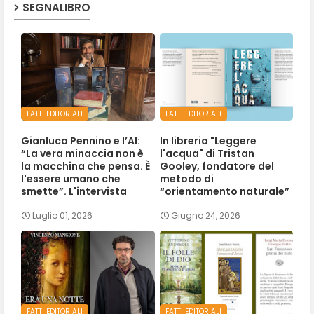
SEGNALIBRO
FATTI EDITORIALI
FATTI EDITORIALI
Gianluca Pennino e l’AI:
In libreria "Leggere
“La vera minaccia non è
l'acqua" di Tristan
la macchina che pensa. È
Gooley, fondatore del
l'essere umano che
metodo di
smette”. L'intervista
“orientamento naturale”
Luglio 01, 2026
Giugno 24, 2026
FATTI EDITORIALI
FATTI EDITORIALI