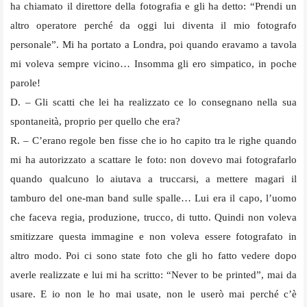
ha chiamato il direttore della fotografia e gli ha detto: “Prendi un
altro operatore perché da oggi lui diventa il mio fotografo
personale”. Mi ha portato a Londra, poi quando eravamo a tavola
mi voleva sempre vicino… Insomma gli ero simpatico, in poche
parole!
D. – Gli scatti che lei ha realizzato ce lo consegnano nella sua
spontaneità, proprio per quello che era?
R. – C’erano regole ben fisse che io ho capito tra le righe quando
mi ha autorizzato a scattare le foto: non dovevo mai fotografarlo
quando qualcuno lo aiutava a truccarsi, a mettere magari il
tamburo del one-man band sulle spalle… Lui era il capo, l’uomo
che faceva regia, produzione, trucco, di tutto. Quindi non voleva
smitizzare questa immagine e non voleva essere fotografato in
altro modo. Poi ci sono state foto che gli ho fatto vedere dopo
averle realizzate e lui mi ha scritto: “Never to be printed”, mai da
usare. E io non le ho mai usate, non le userò mai perché c’è