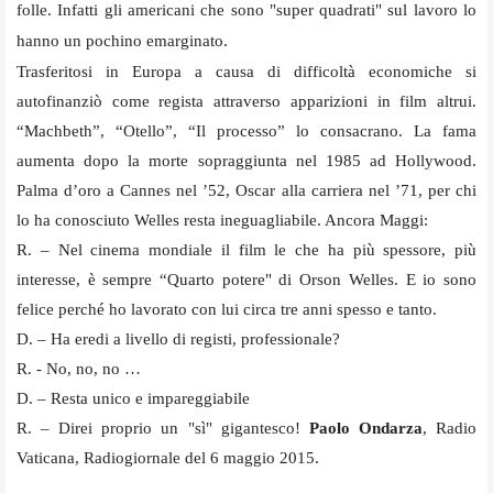
folle. Infatti gli americani che sono "super quadrati" sul lavoro lo
hanno un pochino emarginato.
Trasferitosi in Europa a causa di difficoltà economiche si
autofinanziò come regista attraverso apparizioni in film altrui.
“Machbeth”, “Otello”, “Il processo” lo consacrano. La fama
aumenta dopo la morte sopraggiunta nel 1985 ad Hollywood.
Palma d’oro a Cannes nel ’52, Oscar alla carriera nel ’71, per chi
lo ha conosciuto Welles resta ineguagliabile. Ancora Maggi:
R. – Nel cinema mondiale il film le che ha più spessore, più
interesse, è sempre “Quarto potere" di Orson Welles. E io sono
felice perché ho lavorato con lui circa tre anni spesso e tanto.
D. – Ha eredi a livello di registi, professionale?
R. - No, no, no …
D. – Resta unico e impareggiabile
R. – Direi proprio un "sì" gigantesco!
Paolo Ondarza
, Radio
Vaticana, Radiogiornale del 6 maggio 2015.