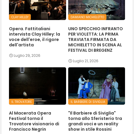
CLAY HILLEY
DAMIANO MICHIELETTO
Opera. Fattitaliani
UNO SPECCHIO INFRANTO
intervista Clay Hilley: la
PER VIOLETTA: LA PRIMA
voce dell'eroe, il rigore
TRAVIATA FIRMATA DA
dell'artista
MICHIELETTO IN SCENA AL
FESTIVAL DI BREGENZ
Luglio 29, 2026
Luglio 21, 2026
IL TROVATORE
IL BARBIERE DI SIVIGLIA
Al Macerata Opera
"Il Barbiere di Siviglia"
Festival torna il
torna allo Sferisterio tra
Trovatore visionario di
grandi voci e un reality
Francisco Negrin
show in stile Rossini