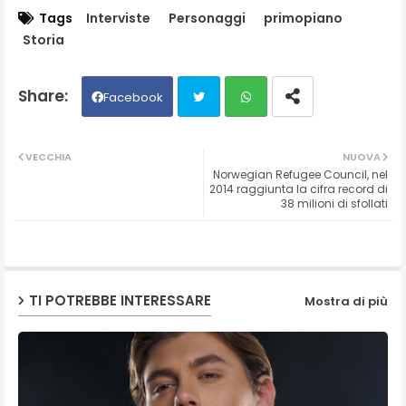
Tags
Interviste
Personaggi
primopiano
Storia
Facebook
Twit
Wh
VECCHIA
NUOVA
Norwegian Refugee Council, nel
ter
ats
2014 raggiunta la cifra record di
38 milioni di sfollati
ap
p
TI POTREBBE INTERESSARE
Mostra di più