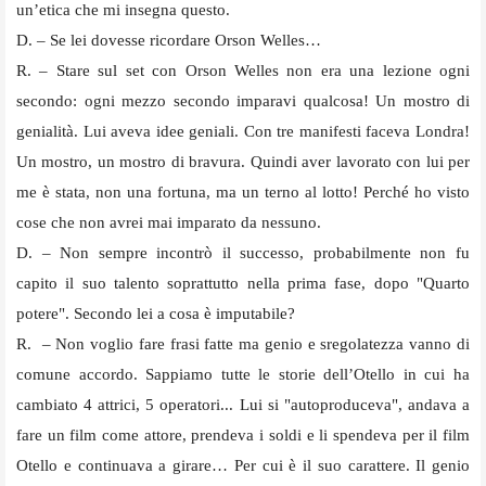
un’etica che mi insegna questo.
D. – Se lei dovesse ricordare Orson Welles…
R. – Stare sul set con Orson Welles non era una lezione ogni
secondo: ogni mezzo secondo imparavi qualcosa! Un mostro di
genialità. Lui aveva idee geniali. Con tre manifesti faceva Londra!
Un mostro, un mostro di bravura. Quindi aver lavorato con lui per
me è stata, non una fortuna, ma un terno al lotto! Perché ho visto
cose che non avrei mai imparato da nessuno.
D. – Non sempre incontrò il successo, probabilmente non fu
capito il suo talento soprattutto nella prima fase, dopo "Quarto
potere". Secondo lei a cosa è imputabile?
R. – Non voglio fare frasi fatte ma genio e sregolatezza vanno di
comune accordo. Sappiamo tutte le storie dell’Otello in cui ha
cambiato 4 attrici, 5 operatori... Lui si "autoproduceva", andava a
fare un film come attore, prendeva i soldi e li spendeva per il film
Otello e continuava a girare… Per cui è il suo carattere. Il genio