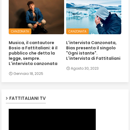
CANZONATA
CANZONATA
Musica, il cantautore
L'intervista Canzonata,
Bosio a Fattitaliani: è il
Bias presenta il singolo
pubblico che detta la
"Ogni istante".
legge, sempre.
L'intervista di Fattitaliani
L'intervista canzonata
Agosto 30, 2023
Gennaio 18, 2025
FATTITALIANI TV