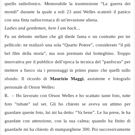
quello radiofonico. Memorabile la trasmissione “La guerra dei
mondi” durante la quale a soli 23 anni Welles scatenò il panico
con una finta radiocronaca di un'invasione aliena.
Ladies and gentlemen, here I am back…
Fu un debutto stellare che gli diede fama e un contratto per tre
pellicole: ne realizzò una sola “Quarto Potere”, considerato “il più
bel film della storia”, ma non premiato dal botteghino. Troppo
innovativa per il pubblico dell’epoca la tecnica del
"panfocus” per
mettere a fuoco sia i personaggi in primo piano che quelli sullo
sfondo. Il ricordo di
Maurizio Maggi
, assistente e fotografo
personale di Orson Welles:
R. – Ho lavorato con Orson Welles e ho scattato tante foto, tutte
foto "rubate" sul set. Gli ho chiesto se aveva un attimo per
guardare queste foto, lui mi ha detto: “Va bene”. Le ha prese, le ha
guardate con attenzione, con la sua calma; quando ha finito di
guardarle mi ha chiesto di stampargliene 300. Poi successivamente