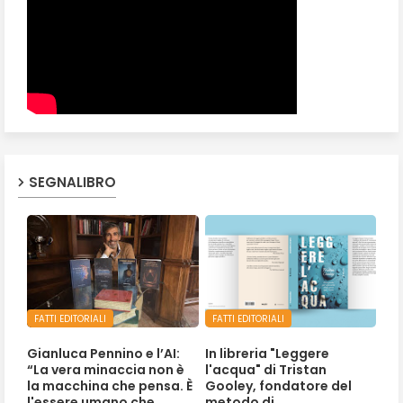
SEGNALIBRO
FATTI EDITORIALI
FATTI EDITORIALI
Gianluca Pennino e l’AI:
In libreria "Leggere
“La vera minaccia non è
l'acqua" di Tristan
la macchina che pensa. È
Gooley, fondatore del
l'essere umano che
metodo di