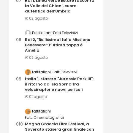
Rai 1, Linea Verde Estate racconta
la Valle del Chiani, cuore
autentico dell’Umbria
02 agosto
Fattitaliani
Fatti Televisivi
Rai 2, “Bellissima Italia Missione
Benessere”: l’ultima tappa è
Amelia
02 agosto
fattitaliani
Fatti Televisivi
Italia 1, stasera "Jurassic Park III":
il ritorno ad Isla Sorna tra
velociraptor e nuovi pericoli
01 agosto
fattitaliani
Fatti Cinematografici
Magna Graecia Film Festival, a
Soverato stasera gran finale con