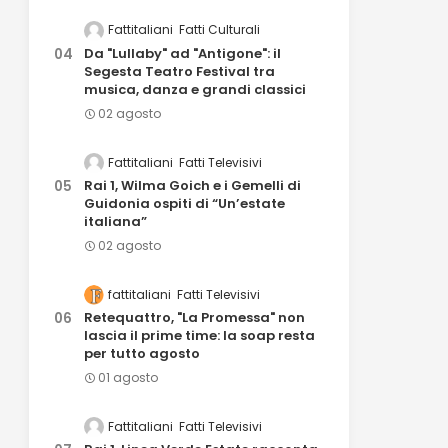
Fattitaliani
Fatti Culturali
Da "Lullaby" ad "Antigone": il
Segesta Teatro Festival tra
musica, danza e grandi classici
02 agosto
Fattitaliani
Fatti Televisivi
Rai 1, Wilma Goich e i Gemelli di
Guidonia ospiti di “Un’estate
italiana”
02 agosto
fattitaliani
Fatti Televisivi
Retequattro, "La Promessa" non
lascia il prime time: la soap resta
per tutto agosto
01 agosto
Fattitaliani
Fatti Televisivi