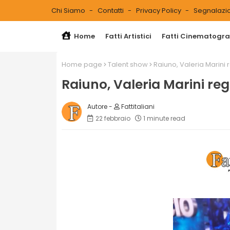
Chi Siamo
Contatti
Privacy Policy
Segnalazio
Home
Fatti Artistici
Fatti Cinematograf
Home page
Talent show
Raiuno, Valeria Marini r
Raiuno, Valeria Marini regi
Fattitaliani
22 febbraio
1 minute read