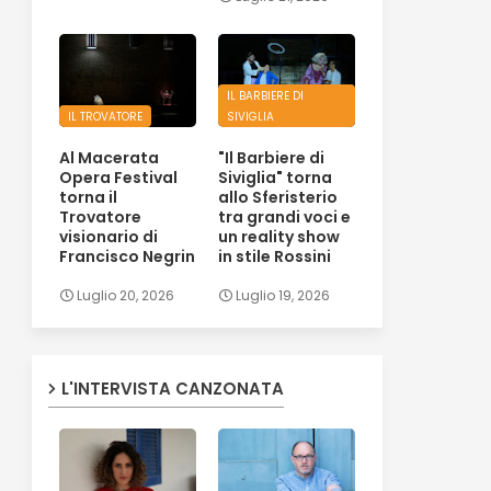
IL BARBIERE DI
IL TROVATORE
SIVIGLIA
Al Macerata
"Il Barbiere di
Opera Festival
Siviglia" torna
torna il
allo Sferisterio
Trovatore
tra grandi voci e
visionario di
un reality show
Francisco Negrin
in stile Rossini
Luglio 20, 2026
Luglio 19, 2026
L'INTERVISTA CANZONATA