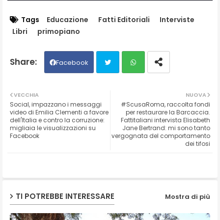
Tags
Educazione
Fatti Editoriali
Interviste
Libri
primopiano
Facebook
Twit
Wh
VECCHIA
NUOVA
Social, impazzano i messaggi
#ScusaRoma, raccolta fondi
ter
ats
video di Emilia Clementi a favore
per restaurare la Barcaccia.
dell'Italia e contro la corruzione:
Fattitaliani intervista Elisabeth
migliaia le visualizzazioni su
Jane Bertrand: mi sono tanto
ap
Facebook
vergognata del comportamento
dei tifosi
p
TI POTREBBE INTERESSARE
Mostra di più