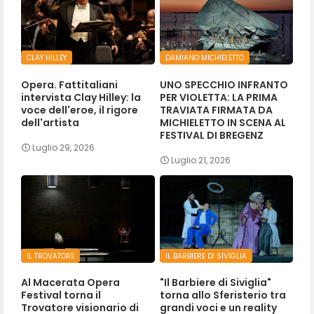
CLAY HILLEY
DAMIANO MICHIELETTO
Opera. Fattitaliani
UNO SPECCHIO INFRANTO
intervista Clay Hilley: la
PER VIOLETTA: LA PRIMA
voce dell'eroe, il rigore
TRAVIATA FIRMATA DA
dell'artista
MICHIELETTO IN SCENA AL
FESTIVAL DI BREGENZ
Luglio 29, 2026
Luglio 21, 2026
IL TROVATORE
IL BARBIERE DI SIVIGLIA
Al Macerata Opera
"Il Barbiere di Siviglia"
Festival torna il
torna allo Sferisterio tra
Trovatore visionario di
grandi voci e un reality