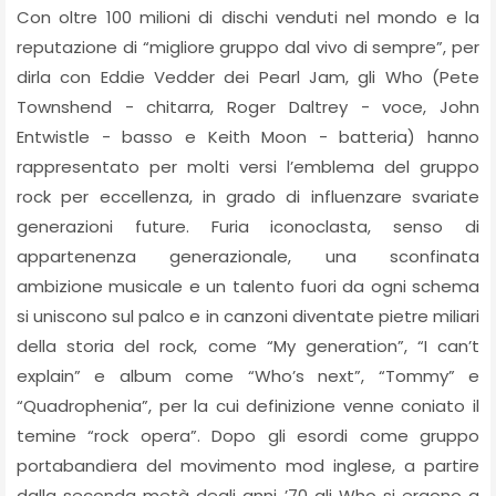
Con oltre 100 milioni di dischi venduti nel mondo e la
reputazione di “migliore gruppo dal vivo di sempre”, per
dirla con Eddie Vedder dei Pearl Jam, gli Who (Pete
Townshend - chitarra, Roger Daltrey - voce, John
Entwistle - basso e Keith Moon - batteria) hanno
rappresentato per molti versi l’emblema del gruppo
rock per eccellenza, in grado di influenzare svariate
generazioni future. Furia iconoclasta, senso di
appartenenza generazionale, una sconfinata
ambizione musicale e un talento fuori da ogni schema
si uniscono sul palco e in canzoni diventate pietre miliari
della storia del rock, come “My generation”, “I can’t
explain” e album come “Who’s next”, “Tommy” e
“Quadrophenia”, per la cui definizione venne coniato il
temine “rock opera”. Dopo gli esordi come gruppo
portabandiera del movimento mod inglese, a partire
dalla seconda metà degli anni ’70 gli Who si ergono a