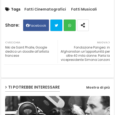
Tags
Fatti Cinematografici
Fatti Musicali
Facebook
Twit
Wh
VECCHIA
NUOVA
Niki de Saint Phalle, Google
Fondazione Pangea: in
ter
ats
dedica un doodle all'artista
Afghanistan un'opportunità per
francese
oltre 40 mila donne. Parla la
vicepresidente Simona Lanzoni
ap
p
TI POTREBBE INTERESSARE
Mostra di più