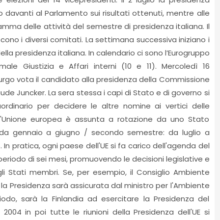
 davanti al Parlamento sui risultati ottenuti, mentre alle
amma delle attività del semestre di presidenza italiana. Il
cono i diversi comitati. La settimana successiva iniziano i
ella presidenza italiana. In calendario ci sono l’Eurogruppo
ormale Giustizia e Affari interni (10 e 11). Mercoledì 16
sburgo vota il candidato alla presidenza della Commissione
de Juncker. La sera stessa i capi di Stato e di governo si
ordinario per decidere le altre nomine ai vertici delle
dell'Unione europea è assunta a rotazione da uno Stato
da gennaio a giugno / secondo semestre: da luglio a
 In pratica, ogni paese dell'UE si fa carico dell'agenda del
 periodo di sei mesi, promuovendo le decisioni legislative e
i Stati membri. Se, per esempio, il Consiglio Ambiente
 la Presidenza sarà assicurata dal ministro per l'Ambiente
odo, sarà la Finlandia ad esercitare la Presidenza del
 2004 in poi tutte le riunioni della Presidenza dell'UE si