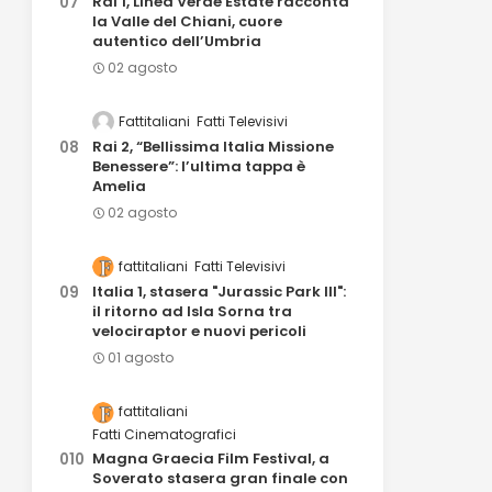
Rai 1, Linea Verde Estate racconta
la Valle del Chiani, cuore
autentico dell’Umbria
02 agosto
Fattitaliani
Fatti Televisivi
Rai 2, “Bellissima Italia Missione
Benessere”: l’ultima tappa è
Amelia
02 agosto
fattitaliani
Fatti Televisivi
Italia 1, stasera "Jurassic Park III":
il ritorno ad Isla Sorna tra
velociraptor e nuovi pericoli
01 agosto
fattitaliani
Fatti Cinematografici
Magna Graecia Film Festival, a
Soverato stasera gran finale con