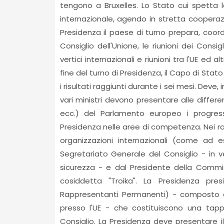
tengono a Bruxelles. Lo Stato cui spetta 
internazionale, agendo in stretta coopera
Presidenza il paese di turno prepara, coordin
Consiglio dell'Unione, le riunioni dei Consigl
vertici internazionali e riunioni tra l'UE ed al
fine del turno di Presidenza, il Capo di St
i risultati raggiunti durante i sei mesi. Deve, i
vari ministri devono presentare alle differ
ecc.) del Parlamento europeo i progre
Presidenza nelle aree di competenza. Nei ra
organizzazioni internazionali (come ad e
Segretariato Generale del Consiglio - in v
sicurezza - e dal Presidente della Commi
cosiddetta "Troika". La Presidenza pr
Rappresentanti Permanenti) - composto d
presso l'UE - che costituiscono una tapp
Consiglio. La Presidenza deve presentare