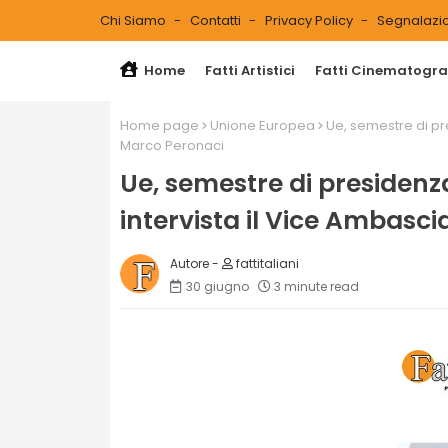
Chi Siamo
Contatti
Privacy Policy
Segnalazio
Home
Fatti Artistici
Fatti Cinematograf
Home page
Unione Europea
Ue, semestre di pre
Marco Peronaci
Ue, semestre di presidenza 
intervista il Vice Ambasc
fattitaliani
30 giugno
3 minute read