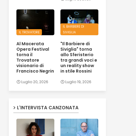
IL BARBIERE DI
IL TROVATORE
SIVIGLIA
Al Macerata
"Il Barbiere di
Opera Festival
Siviglia" torna
torna il
allo Sferisterio
Trovatore
tra grandi voci e
visionario di
un reality show
Francisco Negrin
in stile Rossini
Luglio 20, 2026
Luglio 19, 2026
L'INTERVISTA CANZONATA