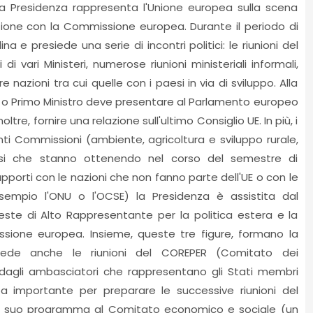
la Presidenza rappresenta l'Unione europea sulla scena
zione con la Commissione europea. Durante il periodo di
a e presiede una serie di incontri politici: le riunioni del
i di vari Ministeri, numerose riunioni ministeriali informali,
tre nazioni tra cui quelle con i paesi in via di sviluppo. Alla
ato o Primo Ministro deve presentare al Parlamento europeo
noltre, fornire una relazione sull'ultimo Consiglio UE. In più, i
enti Commissioni (ambiente, agricoltura e sviluppo rurale,
ssi che stanno ottenendo nel corso del semestre di
pporti con le nazioni che non fanno parte dell'UE o con le
sempio l'ONU o l'OCSE) la Presidenza è assistita dal
este di Alto Rappresentante per la politica estera e la
ssione europea. Insieme, queste tre figure, formano la
esiede anche le riunioni del COREPER (Comitato dei
agli ambasciatori che rappresentano gli Stati membri
a importante per preparare le successive riunioni del
 il suo programma al Comitato economico e sociale (un