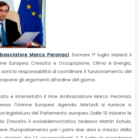
'Ambasciatore Marco Peronaci
. Domani 1° luglio inizierà il
ione Europea. Crescita e Occupazione, Clima e Energia,
i avrà la responsabilità di coordinare il funzionamento del
proporre gli argomenti all’ordine del giorno.
ontrato e intervistato il Vice Ambasciatore Marco Peronaci,
esso l'Unione Europea. Agenda. Martedì si riunisce a
va legislatura del Parlamento europeo. Dalle 10 iniziano le
ula (favorito il socialdemocratico tedesco Martin Schulz,
re l’Europarlamento per i primi due anni e mezzo della
e elezioni dei 14 vicepresidenti. Il 2 luglio la presidenza