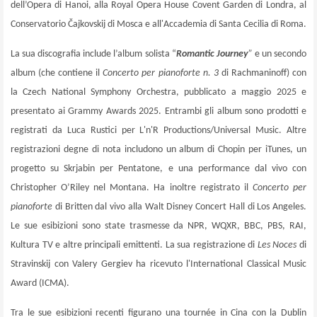
dell’Opera di Hanoi, alla Royal Opera House Covent Garden di Londra, al
Conservatorio Čajkovskij di Mosca e all'Accademia di Santa Cecilia di Roma.
La sua discografia include l’album solista “
Romantic Journey
”
e un secondo
album (che contiene il
Concerto per pianoforte n. 3
di Rachmaninoff) con
la Czech National Symphony Orchestra, pubblicato a maggio 2025 e
presentato ai Grammy Awards 2025. Entrambi gli album sono prodotti e
registrati da Luca Rustici per L'n'R Productions/Universal Music. Altre
registrazioni degne di nota includono un album di Chopin per iTunes, un
progetto su Skrjabin per Pentatone, e una performance dal vivo con
Christopher O’Riley nel Montana. Ha inoltre registrato il
Concerto per
pianoforte
di Britten dal vivo alla Walt Disney Concert Hall di Los Angeles.
Le sue esibizioni sono state trasmesse da NPR, WQXR, BBC, PBS, RAI,
Kultura TV e altre principali emittenti. La sua registrazione di
Les Noces
di
Stravinskij con Valery Gergiev ha ricevuto l'International Classical Music
Award (ICMA).
Tra le sue esibizioni recenti figurano una tournée in Cina con la Dublin