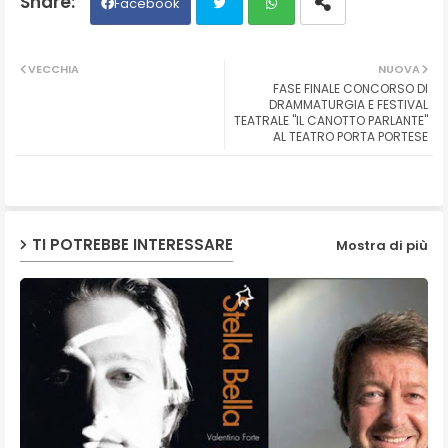
Facebook
Twit
Wh
VECCHIA
NUOVA
FASE FINALE CONCORSO DI
ter
ats
DRAMMATURGIA E FESTIVAL
TEATRALE "IL CANOTTO PARLANTE"
AL TEATRO PORTA PORTESE
ap
p
TI POTREBBE INTERESSARE
Mostra di più