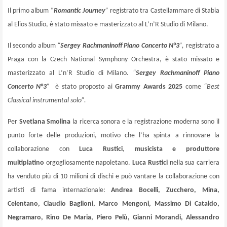
Il primo album “
Romantic Journey
”
registrato tra Castellammare di Stabia
al Elios Studio, è stato missato e masterizzato al L’n’R Studio di Milano.
Il secondo album
“
Sergey Rachmaninoff Piano Concerto N°3
”,
registrato a
Praga con la Czech National Symphony Orchestra, è stato missato e
masterizzato al L’n’R Studio di Milano.
“
Sergey Rachmaninoff Piano
Concerto N°3
”
è stato proposto ai
Grammy Awards 2025
come
“Best
Classical instrumental solo”.
Per
Svetlana Smolina
la ricerca sonora e la registrazione moderna sono il
punto forte delle produzioni, motivo che l’ha spinta a rinnovare la
collaborazione con
Luca Rustici
,
musicista e produttore
multiplatino
orgogliosamente napoletano.
Luca Rustici
nella sua carriera
ha venduto più di 10 milioni di dischi e può vantare la collaborazione con
artisti di fama internazionale:
Andrea Bocelli, Zucchero, Mina,
Celentano, Claudio Baglioni, Marco Mengoni, Massimo Di Cataldo,
Negramaro, Rino De Maria, Piero Pelù, Gianni Morandi, Alessandro