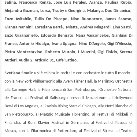
Safina, Francesco Renga, Jose Luis Perales, Aranza, Paulina Rubio,
Alejandra Guzman, Lorca, Tisuby e Georgina, Malanga, Duo Dinamico,
Enzo Avitabile, Tullio De Piscopo, Nino Buonocore, James Senese,
Gianna Nannini, Loredana Bertè, Mietta, Andrea Mingardi, Lina Sastri,
Enzo Gragnaniello, Edoardo Bennato, Nana Vasconcelos, Gianluigi Di
Franco, Antonio Hidalgo, Ivana Spagna, Nino D'Angelo, Gigi D'Alessio,
Pietra Montecorvino, Roberto Murolo, I Muvrini, Gigi Finizio, Serena
Autieri, Audio 2, Articolo 31, Cafe' Latino.
Svetlana Smolina
si è esibita in recital e con orchestre in tutto il mondo -
con la New York Philharmonic alla Avery Fisher Hall, la Mariinsky Orchestra
alla Carnegie Hall, la Filarmonica di San Pietroburgo, l'Orchestre National
de France, al Festival di Salisburgo presso il Mozarteum, all'Hollywood
Bowl di Los Angeles, al Ravinia Rising Stars di Chicago, alle Notti Bianche di
San Pietroburgo, al Maggio Musicale Fiorentino, al Festival di Mikkeli in
Finlandia, al Ruhr Klavier Festival in Germania, al Festival di Pasqua di
Mosca, con la Filarmonica di Rotterdam, al Festival di Stresa, al Teatro