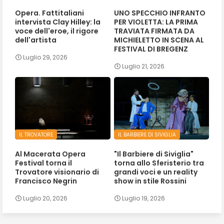
Opera. Fattitaliani
UNO SPECCHIO INFRANTO
intervista Clay Hilley: la
PER VIOLETTA: LA PRIMA
voce dell'eroe, il rigore
TRAVIATA FIRMATA DA
dell'artista
MICHIELETTO IN SCENA AL
FESTIVAL DI BREGENZ
Luglio 29, 2026
Luglio 21, 2026
IL TROVATORE
IL BARBIERE DI SIVIGLIA
Al Macerata Opera
"Il Barbiere di Siviglia"
Festival torna il
torna allo Sferisterio tra
Trovatore visionario di
grandi voci e un reality
Francisco Negrin
show in stile Rossini
Luglio 20, 2026
Luglio 19, 2026