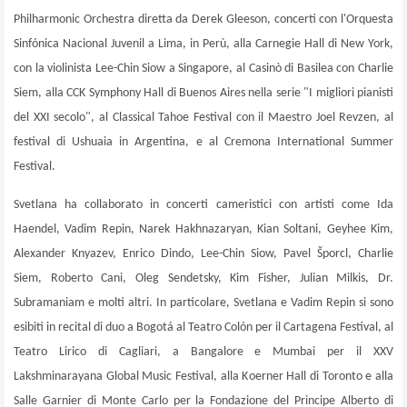
Philharmonic Orchestra diretta da Derek Gleeson, concerti con l'Orquesta
Sinfónica Nacional Juvenil a Lima, in Perù, alla Carnegie Hall di New York,
con la violinista Lee-Chin Siow a Singapore, al Casinò di Basilea con Charlie
Siem, alla CCK Symphony Hall di Buenos Aires nella serie "I migliori pianisti
del XXI secolo", al Classical Tahoe Festival con il Maestro Joel Revzen, al
festival di Ushuaia in Argentina, e al Cremona International Summer
Festival.
Svetlana ha collaborato in concerti cameristici con artisti come Ida
Haendel, Vadim Repin, Narek Hakhnazaryan, Kian Soltani, Geyhee Kim,
Alexander Knyazev, Enrico Dindo, Lee-Chin Siow, Pavel Šporcl, Charlie
Siem, Roberto Cani, Oleg Sendetsky, Kim Fisher, Julian Milkis, Dr.
Subramaniam e molti altri. In particolare, Svetlana e Vadim Repin si sono
esibiti in recital di duo a Bogotá al Teatro Colón per il Cartagena Festival, al
Teatro Lirico di Cagliari, a Bangalore e Mumbai per il XXV
Lakshminarayana Global Music Festival, alla Koerner Hall di Toronto e alla
Salle Garnier di Monte Carlo per la Fondazione del Principe Alberto di