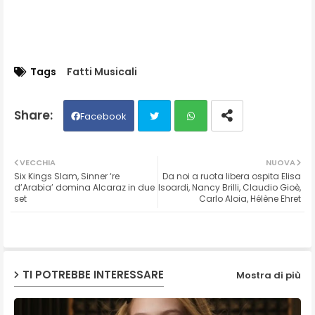
Tags
Fatti Musicali
Facebook
Twit
Wh
VECCHIA
NUOVA
Six Kings Slam, Sinner ‘re
Da noi a ruota libera ospita Elisa
ter
ats
d’Arabia’ domina Alcaraz in due
Isoardi, Nancy Brilli, Claudio Gioè,
set
Carlo Aloia, Hélène Ehret
ap
p
TI POTREBBE INTERESSARE
Mostra di più