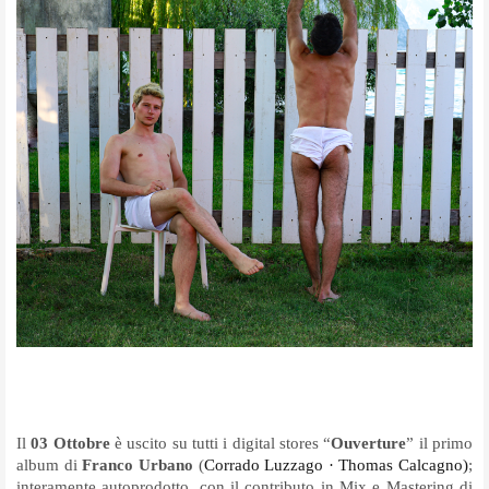
Il
03 Ottobre
è uscito su tutti i digital stores “
Ouverture
” il primo
album di
Franco Urbano
(
Corrado Luzzago · Thomas Calcagno)
;
interamente autoprodotto, con il contributo in Mix e Mastering di