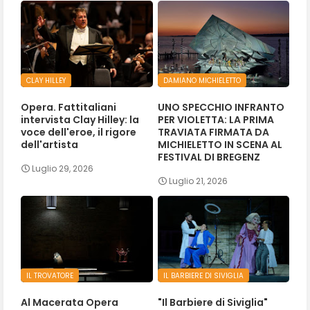
CLAY HILLEY
DAMIANO MICHIELETTO
Opera. Fattitaliani
UNO SPECCHIO INFRANTO
intervista Clay Hilley: la
PER VIOLETTA: LA PRIMA
voce dell'eroe, il rigore
TRAVIATA FIRMATA DA
dell'artista
MICHIELETTO IN SCENA AL
FESTIVAL DI BREGENZ
Luglio 29, 2026
Luglio 21, 2026
IL TROVATORE
IL BARBIERE DI SIVIGLIA
Al Macerata Opera
"Il Barbiere di Siviglia"