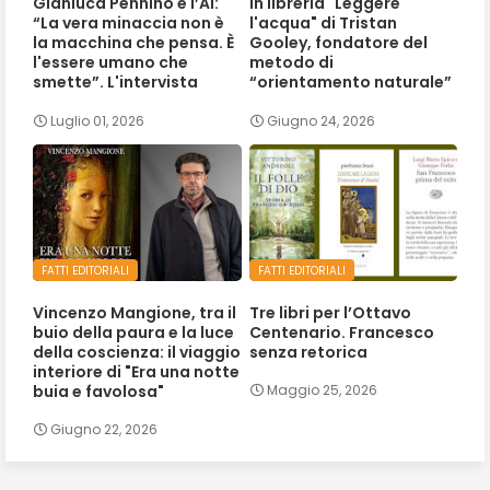
Gianluca Pennino e l’AI:
In libreria "Leggere
“La vera minaccia non è
l'acqua" di Tristan
la macchina che pensa. È
Gooley, fondatore del
l'essere umano che
metodo di
smette”. L'intervista
“orientamento naturale”
Luglio 01, 2026
Giugno 24, 2026
FATTI EDITORIALI
FATTI EDITORIALI
Vincenzo Mangione, tra il
Tre libri per l’Ottavo
buio della paura e la luce
Centenario. Francesco
della coscienza: il viaggio
senza retorica
interiore di "Era una notte
buia e favolosa"
Maggio 25, 2026
Giugno 22, 2026