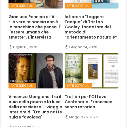
FATTI EDITORIALI
FATTI EDITORIALI
Gianluca Pennino e l’AI:
In libreria "Leggere
“La vera minaccia non è
l'acqua" di Tristan
la macchina che pensa. È
Gooley, fondatore del
l'essere umano che
metodo di
smette”. L'intervista
“orientamento naturale”
Luglio 01, 2026
Giugno 24, 2026
FATTI EDITORIALI
FATTI EDITORIALI
Vincenzo Mangione, tra il
Tre libri per l’Ottavo
buio della paura e la luce
Centenario. Francesco
della coscienza: il viaggio
senza retorica
interiore di "Era una notte
buia e favolosa"
Maggio 25, 2026