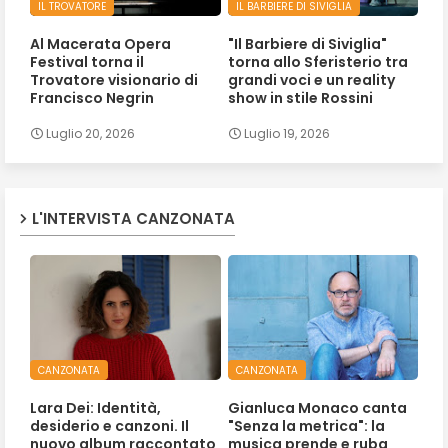
IL TROVATORE
IL BARBIERE DI SIVIGLIA
Al Macerata Opera
"Il Barbiere di Siviglia"
Festival torna il
torna allo Sferisterio tra
Trovatore visionario di
grandi voci e un reality
Francisco Negrin
show in stile Rossini
Luglio 20, 2026
Luglio 19, 2026
L'INTERVISTA CANZONATA
CANZONATA
CANZONATA
Lara Dei: Identità,
Gianluca Monaco canta
desiderio e canzoni. Il
"Senza la metrica": la
nuovo album raccontato
musica prende e ruba