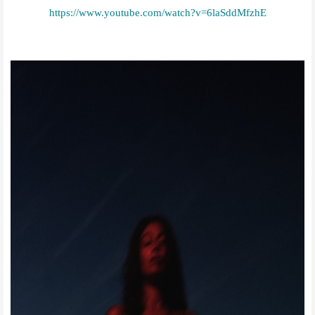
https://www.youtube.com/watch?
v=6laSddMfzhE