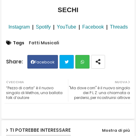
SECHI
Instagram
|
Spotify
|
YouTube
|
Facebook
|
Threads
Tags
Fatti Musicali
Facebook
Twit
Wh
VECCHIA
NUOVA
“Pezzo di carta” è il nuovo
"Ma dove corri" è il nuovo singolo
ter
ats
singolo di Methos, una ballata
dei P L Z: una chiamata a
folk d’autore
perdersi, per ricostruirsi altrove
ap
p
TI POTREBBE INTERESSARE
Mostra di più