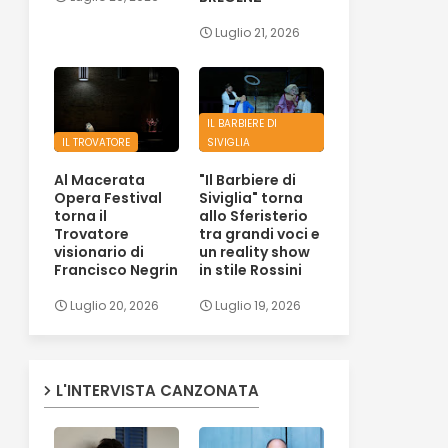
Luglio 21, 2026
IL BARBIERE DI
IL TROVATORE
SIVIGLIA
Al Macerata
"Il Barbiere di
Opera Festival
Siviglia" torna
torna il
allo Sferisterio
Trovatore
tra grandi voci e
visionario di
un reality show
Francisco Negrin
in stile Rossini
Luglio 20, 2026
Luglio 19, 2026
L'INTERVISTA CANZONATA