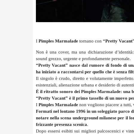
I
Pimples Marmalade
tornano con
“Pretty Vacant
Non è una cover, ma una dichiarazione d’identità: 
sound grezzo, urgente e profondamente personale.
“Pretty Vacant” nasce dal rumore di fondo di una
ha iniziato a raccontarsi per quello che è senza filt
Il singolo è crudo, diretto e volutamente imperfetto.
esistenziali, alienazione urbana e desiderio di autenti
È il ritratto sonoro dei Pimples Marmalade: una b
“Pretty Vacant” è il primo tassello di un nuovo p
I
Pimples Marmalade
non vogliono piacere a tutti, 
Formati nel lontano 1996 in un soleggiato parco 
notare nella scena underground milanese per il lor
frizzante presenza scenica
.
Dopo essersi esibiti sui migliori palcoscenici e vin