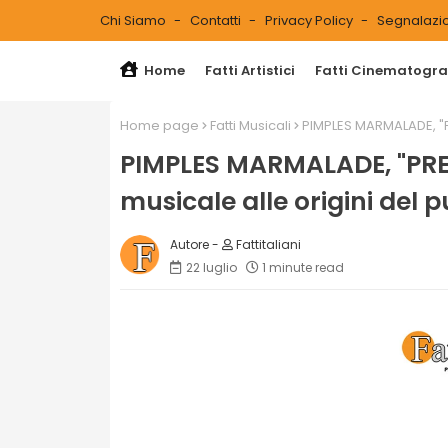
Chi Siamo
Contatti
Privacy Policy
Segnalazio
Home
Fatti Artistici
Fatti Cinematograf
Home page
Fatti Musicali
PIMPLES MARMALADE, "PR
PIMPLES MARMALADE, "PRE
musicale alle origini del 
Fattitaliani
22 luglio
1 minute read