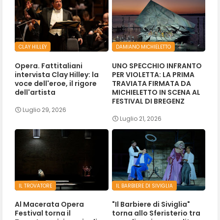
CLAY HILLEY
DAMIANO MICHIELETTO
Opera. Fattitaliani
UNO SPECCHIO INFRANTO
intervista Clay Hilley: la
PER VIOLETTA: LA PRIMA
voce dell'eroe, il rigore
TRAVIATA FIRMATA DA
dell'artista
MICHIELETTO IN SCENA AL
FESTIVAL DI BREGENZ
Luglio 29, 2026
Luglio 21, 2026
IL TROVATORE
IL BARBIERE DI SIVIGLIA
Al Macerata Opera
"Il Barbiere di Siviglia"
Festival torna il
torna allo Sferisterio tra