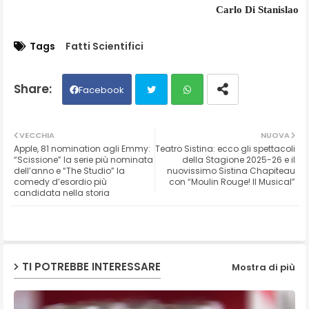
Carlo Di Stanislao
Tags
Fatti Scientifici
Facebook
Twit
Wh
VECCHIA
NUOVA
Apple, 81 nomination agli Emmy:
Teatro Sistina: ecco gli spettacoli
ter
ats
“Scissione” la serie più nominata
della Stagione 2025-26 e il
dell’anno e “The Studio” la
nuovissimo Sistina Chapiteau
comedy d’esordio più
con “Moulin Rouge! Il Musical”
ap
candidata nella storia
p
TI POTREBBE INTERESSARE
Mostra di più