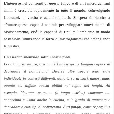
L’interesse nei confronti di questo fungo e di altri microrganismi
simili è cresciuto rapidamente in tutto il mondo, coinvolgendo
laboratori, università e aziende biotech. Si spera di riuscire a
sfruttare questa capacità naturale per sviluppare nuovi metodi di
biorisanamento, cioè la capacità di ripulire l’ambiente in modo
sostenibile, utilizzando la forza di microrganismi che “mangiano”
la plastica.
Un esercito silenzioso sotto i nostri piedi
Pestalotiopsis microspora
non è l’unica specie fungina capace di
degradare il poliuretano. Diverse altre specie sono state
individuate in contesti differenti, dalla terra ai mari, dimostrando
quanto sia diffusa questa abilità nel regno dei funghi. Ad
esempio,
Pleurotus ostreatus
(il fungo ostrica), comunemente
conosciuto e usato anche in cucina, è in grado di attaccare e
degradare alcuni tipi di poliuretano. Altri funghi, come
Aspergillus
tubingensis
e
Curvularia senegalensis
, hanno mostrato