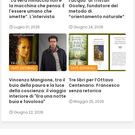
“La vera minaccia non è
l'acqua" di Tristan
la macchina che pensa. È
Gooley, fondatore del
l'essere umano che
metodo di
smette”. L'intervista
“orientamento naturale”
Luglio 01, 2026
Giugno 24, 2026
FATTI EDITORIALI
FATTI EDITORIALI
Vincenzo Mangione, tra il
Tre libri per l’Ottavo
buio della paura e la luce
Centenario. Francesco
della coscienza: il viaggio
senza retorica
interiore di "Era una notte
buia e favolosa"
Maggio 25, 2026
Giugno 22, 2026