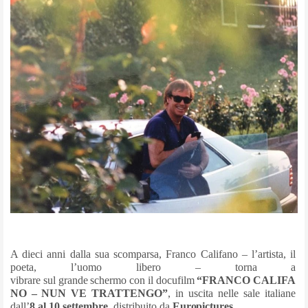
A dieci anni dalla sua scomparsa, Franco Califano – l’artista, il
poeta, l’uomo libero – torna a
vibrare
sul
grande
schermo
con
il
docufilm
“FRANCO
CALIFA
NO
–
NUN
VE TRATTENGO”
, in uscita nelle sale italiane
dall’
8 al 10 settembre
, distribuito da
Europictures
.