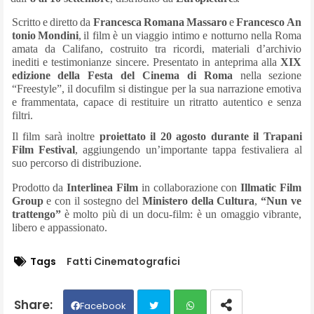
Scritto
e
diretto
da
Francesca
Romana
Massaro
e
Francesco
An
tonio
Mondini
,
il film è un viaggio intimo e notturno nella Roma
amata da Califano, costruito tra ricordi, materiali d’archivio
inediti e testimonianze sincere. Presentato in anteprima alla
XIX
edizione della Festa del Cinema di Roma
nella sezione
“Freestyle”, il docufilm si distingue per la sua narrazione emotiva
e frammentata, capace di restituire un ritratto autentico e senza
filtri.
Il film sarà inoltre
proiettato il 20 agosto durante il Trapani
Film Festival
, aggiungendo un’importante tappa festivaliera al
suo percorso di distribuzione.
Prodotto da
Interlinea Film
in collaborazione con
Illmatic Film
Group
e con il sostegno del
Ministero della Cultura
,
“Nun ve
trattengo”
è molto più di un docu-film: è un omaggio vibrante,
libero e appassionato.
Tags
Fatti Cinematografici
Facebook