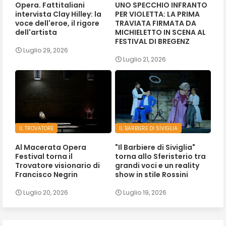
Opera. Fattitaliani
UNO SPECCHIO INFRANTO
intervista Clay Hilley: la
PER VIOLETTA: LA PRIMA
voce dell'eroe, il rigore
TRAVIATA FIRMATA DA
dell'artista
MICHIELETTO IN SCENA AL
FESTIVAL DI BREGENZ
Luglio 29, 2026
Luglio 21, 2026
IL TROVATORE
IL BARBIERE DI SIVIGLIA
Al Macerata Opera
"Il Barbiere di Siviglia"
Festival torna il
torna allo Sferisterio tra
Trovatore visionario di
grandi voci e un reality
Francisco Negrin
show in stile Rossini
Luglio 20, 2026
Luglio 19, 2026