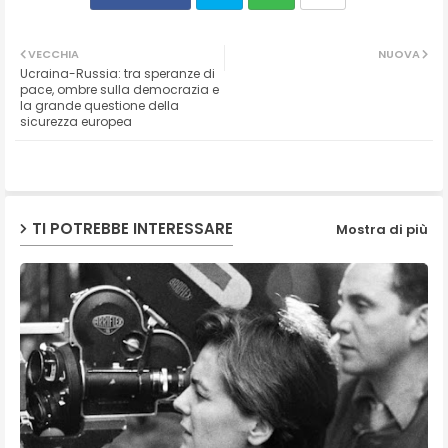
Twit
Wh
VECCHIA
NUOVA
Ucraina-Russia: tra speranze di
ter
ats
pace, ombre sulla democrazia e
la grande questione della
sicurezza europea
ap
p
TI POTREBBE INTERESSARE
Mostra di più