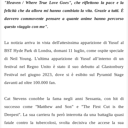
"Heaven / Where True Love Goes", che riflettono la pace e la
felicità che da allora mi hanno cambiato la vita. Grazie a tutti. È
davvero commovente pensare a quante anime hanno percorso
questo viaggio con me".
La notizia arriva in vista dell'attesissima apparizione di Yusuf al
BST Hyde Park di Londra, domani 11 luglio, come ospite speciale
di Neil Young. L'ultima apparizione di Yusuf all’interno di un
festival nel Regno Unito è stato il suo debutto al Glastonbury
Festival nel giugno 2023, dove si è esibito sul Pyramid Stage
davanti ad oltre 100.000 fan.
Cat Stevens conobbe la fama negli anni Sessanta, con hit di
successo come "Matthew and Son" e "The First Cut is the
Deepest". La sua carriera fu però interrotta da una battaglia quasi
fatale contro la tubercolosi, svolta decisiva che accese la sua