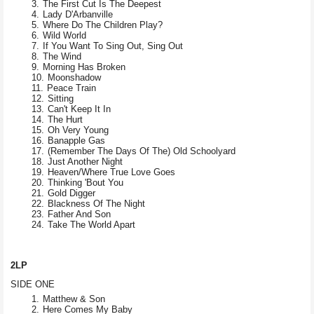
The First Cut Is The Deepest
Lady D'Arbanville
Where Do The Children Play?
Wild World
If You Want To Sing Out, Sing Out
The Wind
Morning Has Broken
Moonshadow
Peace Train
Sitting
Can't Keep It In
The Hurt
Oh Very Young
Banapple Gas
(Remember The Days Of The) Old Schoolyard
Just Another Night
Heaven/Where True Love Goes
Thinking 'Bout You
Gold Digger
Blackness Of The Night
Father And Son
Take The World Apart
2LP
SIDE ONE
Matthew & Son
Here Comes My Baby