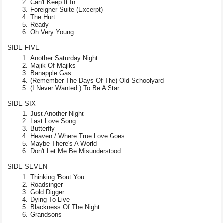
Can't Keep It In
Foreigner Suite (Excerpt)
The Hurt
Ready
Oh Very Young
SIDE FIVE
Another Saturday Night
Majik Of Majiks
Banapple Gas
(Remember The Days Of The) Old Schoolyard
(I Never Wanted ) To Be A Star
SIDE SIX
Just Another Night
Last Love Song
Butterfly
Heaven / Where True Love Goes
Maybe There's A World
Don't Let Me Be Misunderstood
SIDE SEVEN
Thinking 'Bout You
Roadsinger
Gold Digger
Dying To Live
Blackness Of The Night
Grandsons