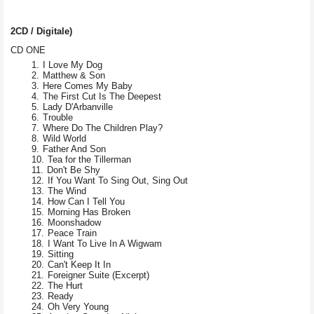
2CD / Digitale)
CD ONE
I Love My Dog
Matthew & Son
Here Comes My Baby
The First Cut Is The Deepest
Lady D'Arbanville
Trouble
Where Do The Children Play?
Wild World
Father And Son
Tea for the Tillerman
Don't Be Shy
If You Want To Sing Out, Sing Out
The Wind
How Can I Tell You
Morning Has Broken
Moonshadow
Peace Train
I Want To Live In A Wigwam
Sitting
Can't Keep It In
Foreigner Suite (Excerpt)
The Hurt
Ready
Oh Very Young