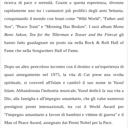
ricerca di pace e serenità. Grazie a questa esperienza, divenne
rapidamente uno tra i cantautori più prolifici degli anni Settanta,
conquistando il mondo con brani come "Wild World", "Father and
Son", "Peace Train" e "Morning Has Broken". I suoi album
Mona
Bone Jakon
,
Tea for the Tillerman
e
Teaser and the Firecat
gli
hanno fatto guadagnare un posto sia nella Rock & Roll Hall of
Fame che nella Songwriters Hall of Fame.
Dopo un altro pericoloso incontro con il destino e un'esperienza di
quasi annegamento nel 1975, la vita di Cat prese una svolta
spirituale, si convertì all'Islam e cambiò il suo nome in Yusuf
Islam. Abbandonata l'industria musicale, Yusuf dedicò la sua vita a
Dio, alla famiglia e all'impegno umanitario, che gli valse numerosi
prestigiosi premi internazionali, tra cui il World Award per
"l'impegno umanitario a favore di bambini e vittime di guerra" e il
Man of Peace Award, assegnato dai Premi Nobel per la Pace.