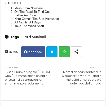
SIDE EIGHT
Miles From Nowhere
On The Road To Find Out
Father And Son
Here Comes The Sun (Acoustic)
All Nights, All Days
Take The World Apart
Tags
Fatti Musicali
Facebook
Twit
Wh
VECCHIA
NUOVA
Hyst e il nuovo singolo "SONO NEI
Marcellano VinCanta: due
ter
ats
GUAI", un'immersione cruda e
weekend tra vino, musica e
onesta nelle sensazioni di
meraviglia, nel cuore più
smarrimento e isolamento
autentico dell’Umbria
ap
p