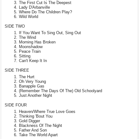
The First Cut Is The Deepest
Lady D'Arbanville
Where Do The Children Play?
Wild World
SIDE TWO
If You Want To Sing Out, Sing Out
The Wind
Morning Has Broken
Moonshadow
Peace Train
Sitting
Can't Keep It In
SIDE THREE
The Hurt
Oh Very Young
Banapple Gas
(Remember The Days Of The) Old Schoolyard
Just Another Night
SIDE FOUR
Heaven/Where True Love Goes
Thinking 'Bout You
Gold Digger
Blackness Of The Night
Father And Son
Take The World Apart