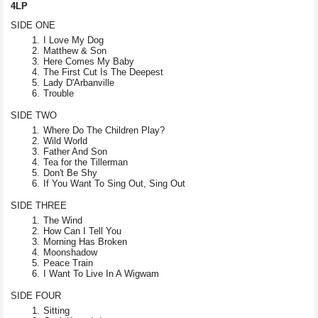
4LP
SIDE ONE
I Love My Dog
Matthew & Son
Here Comes My Baby
The First Cut Is The Deepest
Lady D'Arbanville
Trouble
SIDE TWO
Where Do The Children Play?
Wild World
Father And Son
Tea for the Tillerman
Don't Be Shy
If You Want To Sing Out, Sing Out
SIDE THREE
The Wind
How Can I Tell You
Morning Has Broken
Moonshadow
Peace Train
I Want To Live In A Wigwam
SIDE FOUR
Sitting