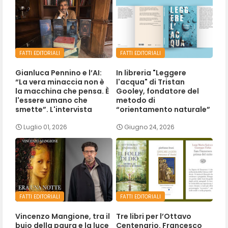
FATTI EDITORIALI
FATTI EDITORIALI
Gianluca Pennino e l’AI:
In libreria "Leggere
“La vera minaccia non è
l'acqua" di Tristan
la macchina che pensa. È
Gooley, fondatore del
l'essere umano che
metodo di
smette”. L'intervista
“orientamento naturale”
Luglio 01, 2026
Giugno 24, 2026
FATTI EDITORIALI
FATTI EDITORIALI
Vincenzo Mangione, tra il
Tre libri per l’Ottavo
buio della paura e la luce
Centenario. Francesco