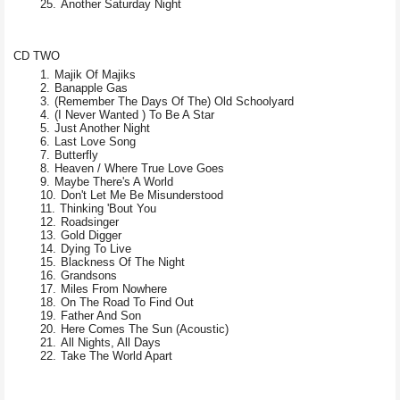
Another Saturday Night
CD TWO
Majik Of Majiks
Banapple Gas
(Remember The Days Of The) Old Schoolyard
(I Never Wanted ) To Be A Star
Just Another Night
Last Love Song
Butterfly
Heaven / Where True Love Goes
Maybe There's A World
Don't Let Me Be Misunderstood
Thinking 'Bout You
Roadsinger
Gold Digger
Dying To Live
Blackness Of The Night
Grandsons
Miles From Nowhere
On The Road To Find Out
Father And Son
Here Comes The Sun (Acoustic)
All Nights, All Days
Take The World Apart