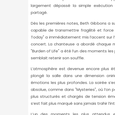
largement dépassé la simple exécution
partagé.
Dès les premières notes, Beth Gibbons a su
capable de transmettre fragilité et force
Today" a immédiatement mis l’accent sur l’in
concert. La chanteuse a abordé chaque mo
"Burden of Life" a été l’un des moments les
semblait retenir son souffle.
L’atmosphère est devenue encore plus ét
plongé la salle dans une dimension onir
émotions les plus profondes. La soirée s’
absolue, comme dans "Mysteries", où l’on pe
plus structurés et chargés de tension ém
s’est fait plus marqué sans jamais trahir l’in
L’un des moments les plus attendus es