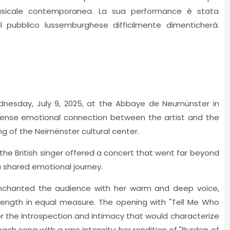
usicale contemporanea. La sua performance è stata
l pubblico lussemburghese difficilmente dimenticherà.
dnesday, July 9, 2025, at the Abbaye de Neumünster in
ense emotional connection between the artist and the
g of the Neimënster cultural center.
he British singer offered a concert that went far beyond
a shared emotional journey.
enchanted the audience with her warm and deep voice,
trength in equal measure. The opening with "Tell Me Who
r the introspection and intimacy that would characterize
ch song with a rare intensity: her rendition of "Burden of