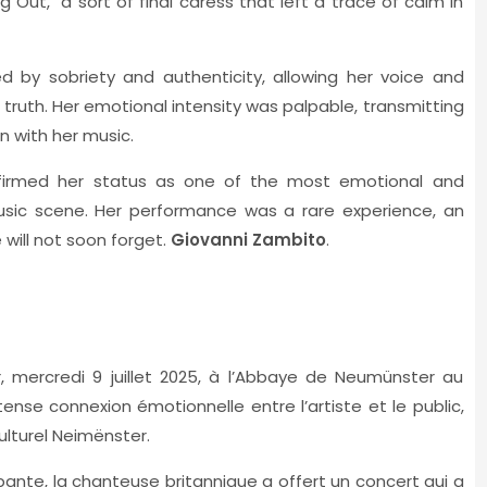
ng Out," a sort of final caress that left a trace of calm in
by sobriety and authenticity, allowing her voice and
y truth. Her emotional intensity was palpable, transmitting
 with her music.
nfirmed her status as one of the most emotional and
sic scene. Her performance was a rare experience, an
will not soon forget.
Giovanni Zambito
.
, mercredi 9 juillet 2025, à l’Abbaye de Neumünster au
se connexion émotionnelle entre l’artiste et le public,
ulturel Neimënster.
ante, la chanteuse britannique a offert un concert qui a