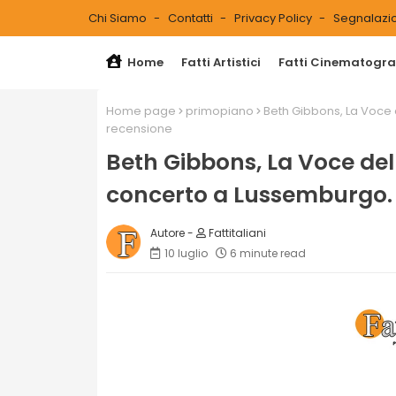
Chi Siamo
Contatti
Privacy Policy
Segnalazio
Home
Fatti Artistici
Fatti Cinematograf
Home page
primopiano
Beth Gibbons, La Voce d
recensione
Beth Gibbons, La Voce dell
concerto a Lussemburgo. 
Fattitaliani
10 luglio
6 minute read