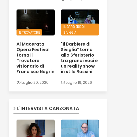
IL BARBIERE DI
IL TROVATORE
SIVIGLIA
Al Macerata
"Il Barbiere di
Opera Festival
Siviglia" torna
torna il
allo Sferisterio
Trovatore
tra grandi voci e
visionario di
un reality show
Francisco Negrin
in stile Rossini
Luglio 20, 2026
Luglio 19, 2026
L'INTERVISTA CANZONATA