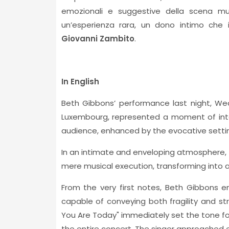
emozionali e suggestive della scena m
un’esperienza rara, un dono intimo che i
Giovanni Zambito
.
In English
Beth Gibbons’ performance last night, We
Luxembourg, represented a moment of int
audience, enhanced by the evocative settin
In an intimate and enveloping atmosphere, t
mere musical execution, transforming into 
From the very first notes, Beth Gibbons 
capable of conveying both fragility and s
You Are Today" immediately set the tone fo
the entire concert. The singer approached ea