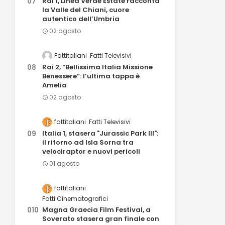
Rai 1, Linea Verde Estate racconta
la Valle del Chiani, cuore
autentico dell’Umbria
02 agosto
Fattitaliani
Fatti Televisivi
Rai 2, “Bellissima Italia Missione
Benessere”: l’ultima tappa è
Amelia
02 agosto
fattitaliani
Fatti Televisivi
Italia 1, stasera "Jurassic Park III":
il ritorno ad Isla Sorna tra
velociraptor e nuovi pericoli
01 agosto
fattitaliani
Fatti Cinematografici
Magna Graecia Film Festival, a
Soverato stasera gran finale con