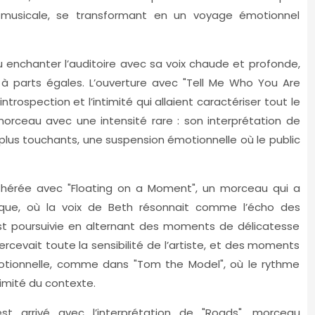
 musicale, se transformant en un voyage émotionnel
 enchanter l’auditoire avec sa voix chaude et profonde,
 à parts égales. L’ouverture avec "Tell Me Who You Are
trospection et l’intimité qui allaient caractériser tout le
rceau avec une intensité rare : son interprétation de
 plus touchants, une suspension émotionnelle où le public
hérée avec "Floating on a Moment", un morceau qui a
ique, où la voix de Beth résonnait comme l’écho des
est poursuivie en alternant des moments de délicatesse
rcevait toute la sensibilité de l’artiste, et des moments
otionnelle, comme dans "Tom the Model", où le rythme
timité du contexte.
t arrivé avec l’interprétation de "Roads", morceau