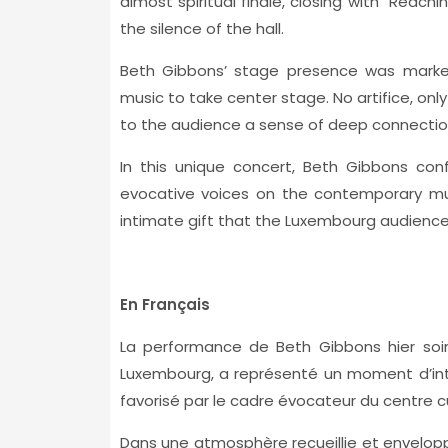
almost spiritual finale, closing with "Reachi
the silence of the hall.
Beth Gibbons’ stage presence was marked 
music to take center stage. No artifice, onl
to the audience a sense of deep connection
In this unique concert, Beth Gibbons co
evocative voices on the contemporary mu
intimate gift that the Luxembourg audience 
En Français
La performance de Beth Gibbons hier soir
Luxembourg, a représenté un moment d’inten
favorisé par le cadre évocateur du centre c
Dans une atmosphère recueillie et envelopp