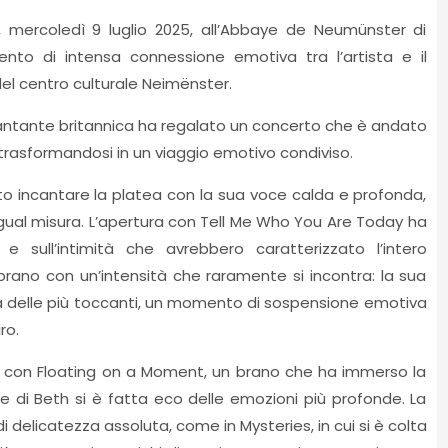
, mercoledì 9 luglio 2025, all’Abbaye de Neumünster di
o di intensa connessione emotiva tra l’artista e il
del centro culturale Neimënster.
cantante britannica ha regalato un concerto che è andato
trasformandosi in un viaggio emotivo condiviso.
to incantare la platea con la sua voce calda e profonda,
egual misura. L’apertura con Tell Me Who You Are Today ha
 e sull’intimità che avrebbero caratterizzato l’intero
rano con un’intensità che raramente si incontra: la sua
na delle più toccanti, un momento di sospensione emotiva
ro.
ta con Floating on a Moment, un brano che ha immerso la
e di Beth si è fatta eco delle emozioni più profonde. La
delicatezza assoluta, come in Mysteries, in cui si è colta