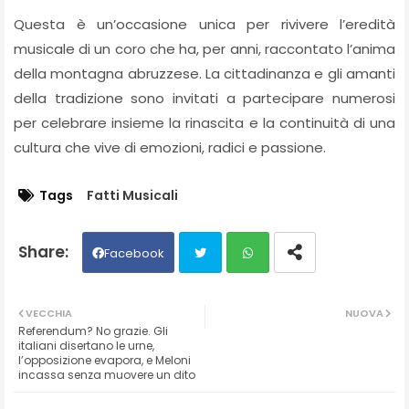
Questa è un’occasione unica per rivivere l’eredità
musicale di un coro che ha, per anni, raccontato l’anima
della montagna abruzzese. La cittadinanza e gli amanti
della tradizione sono invitati a partecipare numerosi
per celebrare insieme la rinascita e la continuità di una
cultura che vive di emozioni, radici e passione.
Tags
Fatti Musicali
Facebook
Twit
Wh
VECCHIA
NUOVA
Referendum? No grazie. Gli
ter
ats
italiani disertano le urne,
l’opposizione evapora, e Meloni
incassa senza muovere un dito
ap