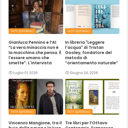
FATTI EDITORIALI
FATTI EDITORIALI
Gianluca Pennino e l’AI:
In libreria "Leggere
“La vera minaccia non è
l'acqua" di Tristan
la macchina che pensa. È
Gooley, fondatore del
l'essere umano che
metodo di
smette”. L'intervista
“orientamento naturale”
Luglio 01, 2026
Giugno 24, 2026
FATTI EDITORIALI
FATTI EDITORIALI
Vincenzo Mangione, tra il
Tre libri per l’Ottavo