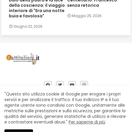
buio della paura e la luce
Centenario. Francesco
della coscienza: il viaggio
senza retorica
interiore di "Era una notte
buia e favolosa"
Maggio 25, 2026
Giugno 22, 2026
"Questo sito utilizza cookie di Google per erogare i propri
servizi e per analizzare il traffico. Il tuo indirizzo IP e il tuo
agente utente sono condivisi con Google, unitamente alle
Home
Chi siamo
Contatti
Privacy Policy
metriche sulle prestazioni e sulla sicurezza, per garantire la
Segnalazioni
qualità del servizio, generare statistiche di utilizzo e rilevare
e contrastare eventuali abusi."
Per saperne di più
All Right Reserved Copyright © Fattitaliani