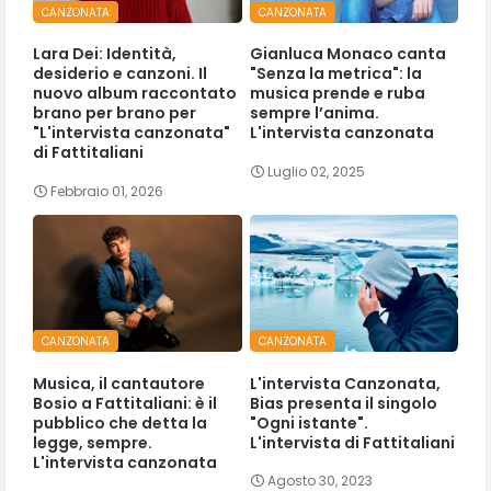
CANZONATA
CANZONATA
Lara Dei: Identità,
Gianluca Monaco canta
desiderio e canzoni. Il
"Senza la metrica": la
nuovo album raccontato
musica prende e ruba
brano per brano per
sempre l’anima.
"L'intervista canzonata"
L'intervista canzonata
di Fattitaliani
Luglio 02, 2025
Febbraio 01, 2026
CANZONATA
CANZONATA
Musica, il cantautore
L'intervista Canzonata,
Bosio a Fattitaliani: è il
Bias presenta il singolo
pubblico che detta la
"Ogni istante".
legge, sempre.
L'intervista di Fattitaliani
L'intervista canzonata
Agosto 30, 2023