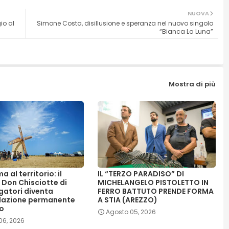
NUOVA
io al
Simone Costa, disillusione e speranza nel nuovo singolo
“Bianca La Luna”
Mostra di più
a al territorio: il
IL “TERZO PARADISO” DI
 Don Chisciotte di
MICHELANGELO PISTOLETTO IN
gatori diventa
FERRO BATTUTO PRENDE FORMA
llazione permanente
A STIA (AREZZO)
no
Agosto 05, 2026
06, 2026