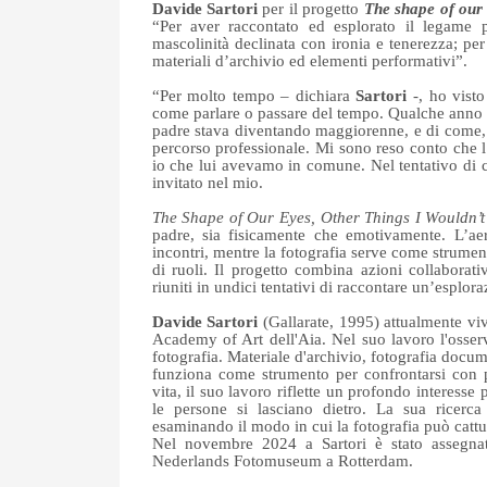
Davide Sartori
per il progetto
The shape of our 
“Per aver raccontato ed esplorato il legame pa
mascolinità declinata con ironia e tenerezza; pe
materiali d’archivio ed elementi performativi”.
“Per molto tempo – dichiara
Sartori
-, ho vist
come parlare o passare del tempo. Qualche anno 
padre stava diventando maggiorenne, e di come, a 
percorso professionale. Mi sono reso conto che l
io che lui avevamo in comune. Nel tentativo di cr
invitato nel mio.
The Shape of Our Eyes, Other Things I Wouldn
padre, sia fisicamente che emotivamente. L’aer
incontri, mentre la fotografia serve come strumen
di ruoli. Il progetto combina azioni collaborati
riuniti in undici tentativi di raccontare un’esplor
Davide Sartori
(Gallarate, 1995) attualmente viv
Academy of Art dell'Aia. Nel suo lavoro l'osserv
fotografia. Materiale d'archivio, fotografia docum
funziona come strumento per confrontarsi con p
vita, il suo lavoro riflette un profondo interess
le persone si lasciano dietro. La sua ricerca 
esaminando il modo in cui la fotografia può cattura
Nel novembre 2024 a Sartori è stato assegnat
Nederlands Fotomuseum a Rotterdam.