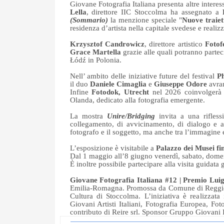
Giovane Fotografia Italiana presenta altre interes
Lella
, direttore IIC Stoccolma ha assegnato a
(Sommario)
la menzione speciale "
Nuove traiet
residenza d’artista nella capitale svedese e realizz
Krzysztof Candrowicz
, direttore artistico
Fotof
Grace Martella
grazie alle quali potranno partec
Łódź in Polonia.
Nell’ ambito delle iniziative future del festival
P
il duo
Daniele Cimaglia
e
Giuseppe Odore
avran
Infine
Fotodok, Utrecht
nel 2026 coinvolgerà 
Olanda, dedicato alla fotografia emergente.
La mostra
Unire/Bridging
invita a una rifles
collegamento, di avvicinamento, di dialogo e a
fotografo e il soggetto, ma anche tra l’immagine e
L’esposizione è visitabile a
Palazzo dei Musei fi
Dal 1 maggio all’8 giugno venerdì, sabato, domeni
È inoltre possibile partecipare alla visita guidat
Giovane Fotografia Italiana #12 | Premio Lui
Emilia-Romagna. Promossa da Comune di Reggio Em
Cultura di Stoccolma. L’iniziativa è realizzat
Giovani Artisti Italiani, Fotografia Europea, Fo
contributo di Reire srl. Sponsor Gruppo Giovani 