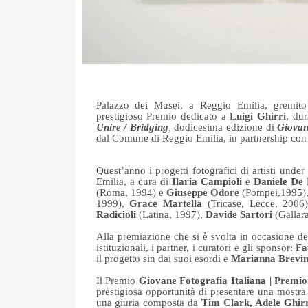
Palazzo dei Musei, a Reggio Emilia, gremito 
prestigioso Premio dedicato a
Luigi Ghirri
, dur
Unire / Bridging
,
dodicesima edizione di
Giovan
dal Comune di Reggio Emilia, in partnership con a
Quest’anno i progetti fotografici di artisti unde
Emilia, a cura di
Ilaria
Campioli
e
Daniele De 
(Roma, 1994) e
Giuseppe Odore
(Pompei,1995)
1999),
Grace Martella
(Tricase, Lecce, 2006
Radicioli
(Latina, 1997),
Davide Sartori
(Gallar
Alla premiazione che si è svolta in occasione d
istituzionali, i partner, i curatori e gli sponsor:
Fa
il progetto sin dai suoi esordi e
Marianna Brevin
Il Premio
Giovane Fotografia Italiana | Premio
prestigiosa opportunità di presentare una mostra
una giuria composta da
Tim Clark, Adele Ghir