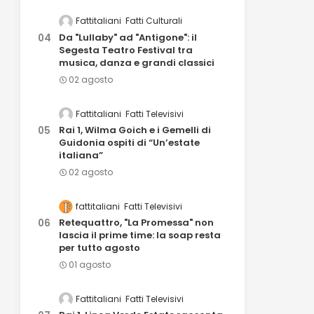
Fattitaliani
Fatti Culturali
Da "Lullaby" ad "Antigone": il
Segesta Teatro Festival tra
musica, danza e grandi classici
02 agosto
Fattitaliani
Fatti Televisivi
Rai 1, Wilma Goich e i Gemelli di
Guidonia ospiti di “Un’estate
italiana”
02 agosto
fattitaliani
Fatti Televisivi
Retequattro, "La Promessa" non
lascia il prime time: la soap resta
per tutto agosto
01 agosto
Fattitaliani
Fatti Televisivi