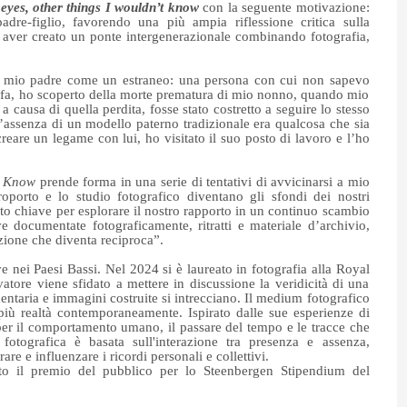
eyes, other things I wouldn’t know
con la seguente motivazione:
dre-figlio, favorendo una più ampia riflessione critica sulla
r aver creato un ponte intergenerazionale combinando fotografia,
o mio padre come un estraneo: una persona con cui non sapevo
fa, ho scoperto della morte prematura di mio nonno, quando mio
causa di quella perdita, fosse stato costretto a seguire lo stesso
’assenza di un modello paterno tradizionale era qualcosa che sia
eare un legame con lui, ho visitato il suo posto di lavoro e l’ho
’t Know
prende forma in una serie di tentativi di avvicinarsi a mio
oporto e lo studio fotografico diventano gli sfondi dei nostri
to chiave per esplorare il nostro rapporto in un continuo scambio
ve documentate fotograficamente, ritratti e materiale d’archivio,
azione che diventa reciproca”.
e nei Paesi Bassi. Nel 2024 si è laureato in fotografia alla Royal
atore viene sfidato a mettere in discussione la veridicità di una
entaria e immagini costruite si intrecciano. Il medium fotografico
iù realtà contemporaneamente. Ispirato dalle sue esperienze di
e per il comportamento umano, il passare del tempo e le tracce che
fotografica è basata sull'interazione tra presenza e assenza,
re e influenzare i ricordi personali e collettivi.
o il premio del pubblico per lo Steenbergen Stipendium del