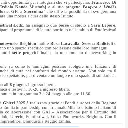
santi opportunità per i fotografi che vi partecipano.
Francesco Di
Erdiola Kanda Mustafaj
e al suo progetto
Pasqyra e Lëndës
torie. GFI a Stoccolma
" che offre la possibilità di svolgere una
are una mostra a cura dello stesso Istituto.
estiwal Łódź
. ha assegnato due
borse
di studio a
Sara Lepore
,
ipare al programma di letture portfolio nell'ambito di Fotofestiwal
hotoworks Brighton
inoltre
Rosa Lacavalla
,
Serena Radicioli
e
no uno spazio specifico con proiezione delle loro immagini.
tutti i
sette progetti
finalisti in un momento di networking in
sione su come le immagini possano svolgere una funzione di
nche di cura nei confronti del mondo esterno. Non solo tra il
 lo spettatore, per diventare un luogo e uno spazio di solidarietà.
no
all’
8 giugno.
Ingresso libero.
ca e festivi h. 10-20 a ingresso libero.
a gratuita in programma 3 e 24 maggio alle ore 11.30.
gi Ghirri 2025
è realizzata grazie ai Fondi europei della Regione
ilia in partnership con Triennale Milano e Istituto Italiano di
a in collaborazione con GAI – Associazione per il Circuito dei
todok, Utrecht, Fotofestiwal, Łódz; Photoworks, Brighton. Con il
Imprenditori Unindustria Reggio Emilia.