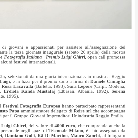
di giovani e appassionati per assistere all’assegnazione del
ante la terza giornata inaugurale (sabato 26 aprile) della mostra
e Fotografia Italiana | Premio Luigi Ghirri,
open call promossa
lcuni festival internazionali.
r 35, selezionati da una giuria internazionale, in mostra a Reggio
Luigi
, e in lizza per il premio sono a firma di
Daniele Cimaglia
,
Rosa Lacavalla
(Barletta, 1993),
Sara Lepore
(Carpi, Modena,
),
Erdiola Kanda Mustafaj
(Elbasan, Albania, 1992),
Serena
ate, 1995).
el
Festival Fotografia Europea
hanno partecipato rappresentanti
usto Papa
amministratore delegato di
Reire srl
che accompagna
i
per il Gruppo Giovani Imprenditori Unindustria Reggio Emilia.
 Luigi Ghirri
,
del valore di
4000 euro
, che comprende anche la
 personale negli spazi di
Triennale
Milano
,
è stato
assegnato da
ri
,
Damiano Gulli
,
Rä Di Martino
,
Mauro Zanchi
,
al fotografo