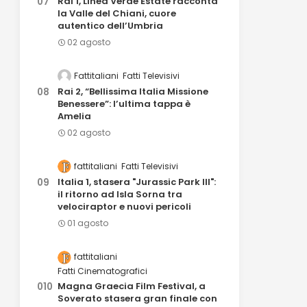
Rai 1, Linea Verde Estate racconta
la Valle del Chiani, cuore
autentico dell’Umbria
02 agosto
Fattitaliani
Fatti Televisivi
Rai 2, “Bellissima Italia Missione
Benessere”: l’ultima tappa è
Amelia
02 agosto
fattitaliani
Fatti Televisivi
Italia 1, stasera "Jurassic Park III":
il ritorno ad Isla Sorna tra
velociraptor e nuovi pericoli
01 agosto
fattitaliani
Fatti Cinematografici
Magna Graecia Film Festival, a
Soverato stasera gran finale con