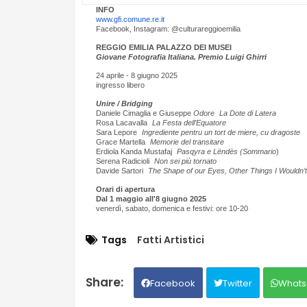
INFO
www.gfi.comune.re.it
Facebook, Instagram: @culturareggioemilia
REGGIO EMILIA PALAZZO DEI MUSEI
Giovane Fotografia Italiana. Premio Luigi Ghirri
24 aprile - 8 giugno 2025
ingresso libero
Unire / Bridging
Daniele Cimaglia e Giuseppe
Odore La Dote di Latera
Rosa Lacavalla
La Festa dell’Equatore
Sara Lepore
Ingrediente pentru un tort de miere, cu dragoste
Grace Martella
Memorie del transitare
Erdiola Kanda Mustafaj
Pasqyra e Lëndës (Sommario
)
Serena Radicioli
Non sei più tornato
Davide Sartori
The Shape of our Eyes, Other Things I Wouldn’
Orari di apertura
Dal 1 maggio all'8 giugno 2025
venerdì, sabato, domenica e festivi: ore 10-20
Tags
Fatti Artistici
Facebook
Twitter
Whats