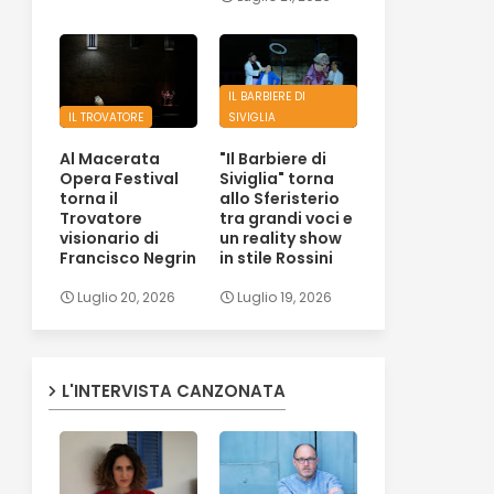
IL BARBIERE DI
IL TROVATORE
SIVIGLIA
Al Macerata
"Il Barbiere di
Opera Festival
Siviglia" torna
torna il
allo Sferisterio
Trovatore
tra grandi voci e
visionario di
un reality show
Francisco Negrin
in stile Rossini
Luglio 20, 2026
Luglio 19, 2026
L'INTERVISTA CANZONATA