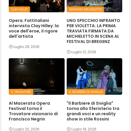
CLAY HILLEY
DAMIANO MICHIELETTO
Opera. Fattitaliani
UNO SPECCHIO INFRANTO
intervista Clay Hilley: la
PER VIOLETTA: LA PRIMA
voce dell'eroe, il rigore
TRAVIATA FIRMATA DA
dell'artista
MICHIELETTO IN SCENA AL
FESTIVAL DI BREGENZ
Luglio 29, 2026
Luglio 21, 2026
IL TROVATORE
IL BARBIERE DI SIVIGLIA
Al Macerata Opera
"Il Barbiere di Siviglia"
Festival torna il
torna allo Sferisterio tra
Trovatore visionario di
grandi voci e un reality
Francisco Negrin
show in stile Rossini
Luglio 20, 2026
Luglio 19, 2026