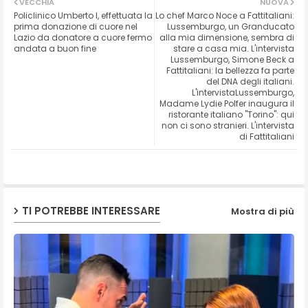
VECCHIA
NUOVA
Policlinico Umberto I, effettuata la
Lo chef Marco Noce a Fattitaliani:
ter
ats
prima donazione di cuore nel
Lussemburgo, un Granducato
Lazio da donatore a cuore fermo
alla mia dimensione, sembra di
andata a buon fine
stare a casa mia. L'intervista
ap
Lussemburgo, Simone Beck a
Fattitaliani: la bellezza fa parte
p
del DNA degli italiani.
L'intervistaLussemburgo,
Madame Lydie Polfer inaugura il
ristorante italiano "Torino": qui
non ci sono stranieri. L'intervista
di Fattitaliani
TI POTREBBE INTERESSARE
Mostra di più