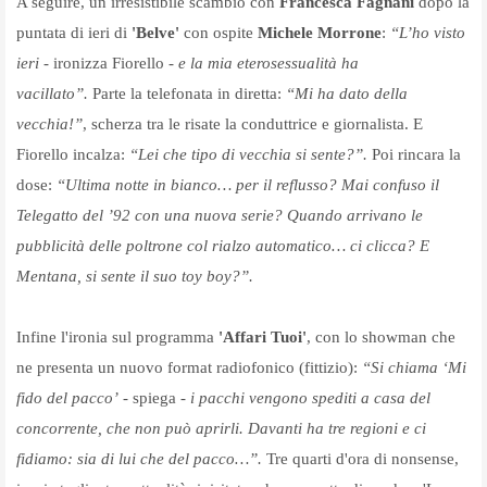
A seguire, un irresistibile scambio con
Francesca Fagnani
dopo la
puntata di ieri di
'Belve'
con ospite
Michele Morrone
:
“L’ho visto
ieri
- ironizza Fiorello -
e la mia eterosessualità ha
vacillato”.
Parte la telefonata in diretta:
“Mi ha dato della
vecchia!”
, scherza tra le risate la conduttrice e giornalista. E
Fiorello incalza:
“Lei che tipo di vecchia si sente?”.
Poi rincara la
dose:
“Ultima notte in bianco… per il reflusso? Mai confuso il
Telegatto del ’92 con una nuova serie? Quando arrivano le
pubblicità delle poltrone col rialzo automatico… ci clicca? E
Mentana, si sente il suo toy boy?”.
Infine l'ironia sul programma
'Affari Tuoi'
, con lo showman che
ne presenta un nuovo format radiofonico (fittizio):
“Si chiama ‘Mi
fido del pacco’
- spiega -
i pacchi vengono spediti a casa del
concorrente, che non può aprirli. Davanti ha tre regioni e ci
fidiamo: sia di lui che del pacco…”.
Tre quarti d'ora di nonsense,