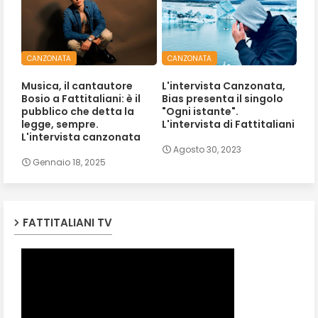
CANZONATA
CANZONATA
Musica, il cantautore
L'intervista Canzonata,
Bosio a Fattitaliani: è il
Bias presenta il singolo
pubblico che detta la
"Ogni istante".
legge, sempre.
L'intervista di Fattitaliani
L'intervista canzonata
Agosto 30, 2023
Gennaio 18, 2025
FATTITALIANI TV