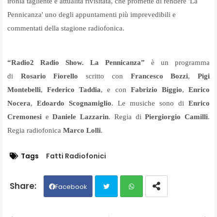
ironia tagliente e attualità rivisitata, che promette di rendere 'La
Pennicanza' uno degli appuntamenti più imprevedibili e
commentati della stagione radiofonica.
“Radio2 Radio Show. La Pennicanza”
è un programma
di
Rosario Fiorello
scritto con
Francesco Bozzi
,
Pigi
Montebelli
,
Federico Taddia
, e con
Fabrizio Biggio
,
Enrico
Nocera
,
Edoardo Scognamiglio
. Le musiche sono di
Enrico
Cremonesi
e
Daniele Lazzarin
. Regia di
Piergiorgio Camilli
.
Regia radiofonica
Marco Lolli
.
Tags
Fatti Radiofonici
Facebook
Twit
Wh