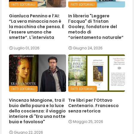
FATTI EDITORIALI
FATTI EDITORIALI
Gianluca Pennino e l’AI:
In libreria "Leggere
“La vera minaccia non è
l'acqua" di Tristan
la macchina che pensa. È
Gooley, fondatore del
l'essere umano che
metodo di
smette”. L'intervista
“orientamento naturale”
Luglio 01, 2026
Giugno 24, 2026
FATTI EDITORIALI
FATTI EDITORIALI
Vincenzo Mangione, tra il
Tre libri per l’Ottavo
buio della paura e la luce
Centenario. Francesco
della coscienza: il viaggio
senza retorica
interiore di "Era una notte
buia e favolosa"
Maggio 25, 2026
Giugno 22, 2026