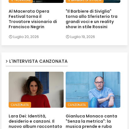
IL TROVATORE
IL BARBIERE DI SIVIGLIA
Al Macerata Opera
"Il Barbiere di Siviglia"
Festival torna il
torna allo Sferisterio tra
Trovatore visionario di
grandi voci e un reality
Francisco Negrin
show in stile Rossini
Luglio 20, 2026
Luglio 19, 2026
L'INTERVISTA CANZONATA
CANZONATA
CANZONATA
Lara Dei: Identità,
Gianluca Monaco canta
desiderio e canzoni. Il
"Senza la metrica": la
nuovo album raccontato
musica prende e ruba