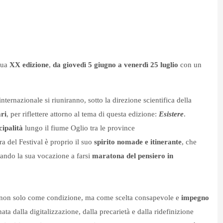
 sua
XX edizione
,
da giovedì 5 giugno a venerdì 25 luglio
con un
 internazionale si riuniranno, sotto la direzione scientifica della
ri
,
per riflettere attorno al tema di questa edizione:
Esistere
.
ipalità
lungo il fiume Oglio tra le province
ra del Festival è proprio il suo
spirito nomade e itinerante
, che
ovando la sua vocazione a farsi
maratona del pensiero in
o non solo come condizione, ma come scelta consapevole e
impegno
ata dalla digitalizzazione, dalla precarietà e dalla ridefinizione