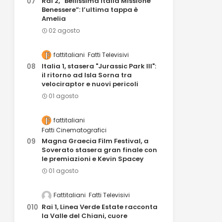
Rai 2, “Bellissima Italia Missione
Benessere”: l’ultima tappa è
Amelia
02 agosto
fattitaliani
Fatti Televisivi
Italia 1, stasera "Jurassic Park III":
il ritorno ad Isla Sorna tra
velociraptor e nuovi pericoli
01 agosto
fattitaliani
Fatti Cinematografici
Magna Graecia Film Festival, a
Soverato stasera gran finale con
le premiazioni e Kevin Spacey
01 agosto
Fattitaliani
Fatti Televisivi
Rai 1, Linea Verde Estate racconta
la Valle del Chiani, cuore