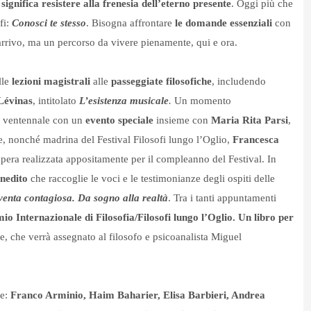
 significa resistere alla frenesia dell’eterno presente
. Oggi più che
fi:
Conosci te stesso
. Bisogna
affrontare
le domande essenziali
con
arrivo, ma un percorso da vivere pienamente, qui e ora.
lle
lezioni magistrali
alle
passeggiate filosofiche
, includendo
Lévinas
, intitolato
L’esistenza musicale
.
Un momento
el ventennale con un
evento speciale
insieme con
Maria Rita Parsi
,
le, nonché madrina del Festival Filosofi lungo l’Oglio,
Francesca
pera realizzata appositamente per il compleanno del Festival. In
nedito
che raccoglie le voci e le testimonianze degli ospiti delle
venta contagiosa. Da sogno alla realtà
. Tra i tanti appuntamenti
io Internazionale di Filosofia/Filosofi lungo l’Oglio. Un libro per
e, che verrà assegnato al filosofo e psicoanalista Miguel
ne:
Franco Arminio, Haim Baharier, Elisa Barbieri, Andrea