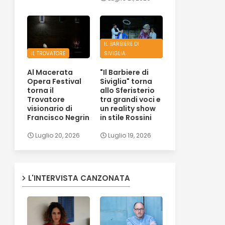
IL BARBIERE DI
IL TROVATORE
SIVIGLIA
Al Macerata
"Il Barbiere di
Opera Festival
Siviglia" torna
torna il
allo Sferisterio
Trovatore
tra grandi voci e
visionario di
un reality show
Francisco Negrin
in stile Rossini
Luglio 20, 2026
Luglio 19, 2026
L'INTERVISTA CANZONATA