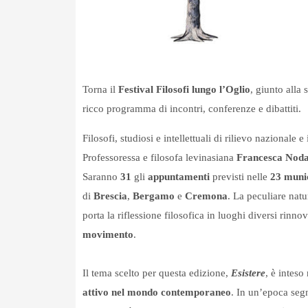
Torna il
Festival Filosofi lungo l’Oglio
, giunto alla
ricco programma di incontri, conferenze e dibattiti.
Filosofi, studiosi e intellettuali di rilievo nazionale e
Professoressa e filosofa levinasiana
Francesca Noda
Saranno
31
gli
appuntamenti
previsti nelle
23 munic
di
Brescia
,
Bergamo
e
Cremona
. La peculiare natu
porta la riflessione filosofica in luoghi diversi rinn
movimento
.
Il tema scelto per questa edizione,
Esistere
, è intes
attivo nel mondo contemporaneo
. In un’epoca segn