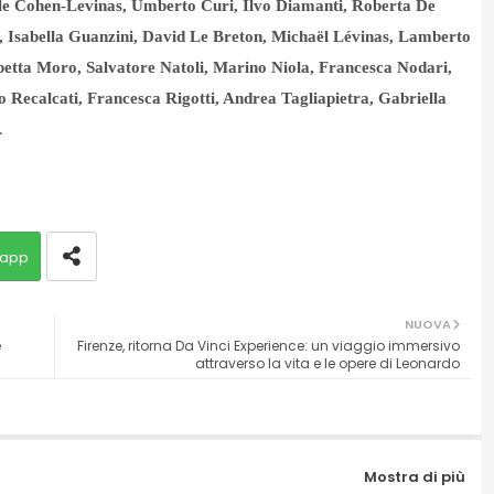
lle Cohen-Levinas, Umberto Curi, Ilvo Diamanti, Roberta De
, Isabella Guanzini, David Le Breton, Michaël Lévinas, Lamberto
etta Moro, Salvatore Natoli, Marino Niola, Francesca Nodari,
 Recalcati, Francesca Rigotti, Andrea Tagliapietra, Gabriella
.
app
NUOVA
è
Firenze, ritorna Da Vinci Experience: un viaggio immersivo
attraverso la vita e le opere di Leonardo
Mostra di più