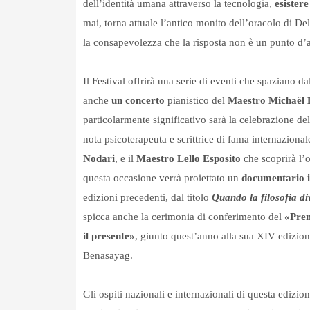
dell’identità umana attraverso la tecnologia,
esistere
mai, torna attuale l’antico monito dell’oracolo di Del
la consapevolezza che la risposta non è un punto d’
Il Festival offrirà una serie di eventi che spaziano da
anche
un
concerto
pianistico del
Maestro
Michaël 
particolarmente significativo
sarà la celebrazione d
nota psicoterapeuta e scrittrice di fama internaziona
Nodari
, e il
Maestro Lello Esposito
che scoprirà l’o
questa occasione verrà proiettato un
documentario i
edizioni precedenti, dal titolo
Quando la filosofia di
spicca anche la cerimonia di conferimento del
«Prem
il presente»
, giunto quest’anno alla sua XIV edizion
Benasayag.
Gli ospiti nazionali e internazionali di questa edizio