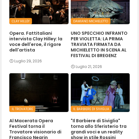
CLAY HILLEY
DAMIANO MICHIELETTO
Opera. Fattitaliani
UNO SPECCHIO INFRANTO
intervista Clay Hilley: la
PER VIOLETTA: LA PRIMA
voce dell'eroe, il rigore
TRAVIATA FIRMATA DA
dell'artista
MICHIELETTO IN SCENA AL
FESTIVAL DI BREGENZ
Luglio 29, 2026
Luglio 21, 2026
IL TROVATORE
IL BARBIERE DI SIVIGLIA
Al Macerata Opera
"Il Barbiere di Siviglia"
Festival torna il
torna allo Sferisterio tra
Trovatore visionario di
grandi voci e un reality
Francisco Negrin
show in stile Rossini