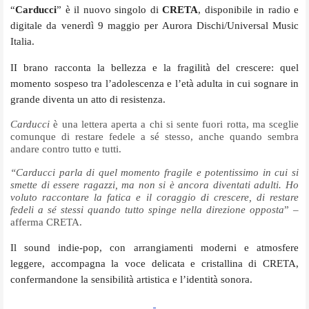
“
Carducci
” è il nuovo singolo di
CRETA
, disponibile in radio e
digitale da venerdì 9 maggio per Aurora Dischi/Universal Music
Italia.
I
I brano racconta la bellezza e la fragilità del crescere: quel
momento sospeso tra l’adolescenza e l’età adulta in cui sognare in
grande diventa un atto di resistenza.
Carducci
è una lettera aperta a chi si sente fuori rotta, ma sceglie
comunque di restare fedele a sé stesso, anche quando sembra
andare contro tutto e tutti.
“Carducci parla di quel momento fragile e potentissimo in cui si
smette di essere ragazzi, ma non si è ancora diventati adulti. Ho
voluto raccontare la fatica e il coraggio di crescere, di restare
fedeli a sé stessi quando tutto spinge nella direzione opposta
” –
afferma CRETA.
Il sound indie-pop, con arrangiamenti moderni e atmosfere
leggere, accompagna la voce delicata e cristallina di CRETA,
confermandone la sensibilità artistica e l
’
identità sonora.