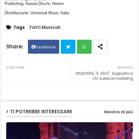
Publishing: Aurora Dischi; Honiro
Distribuzione: Universal Music Italia
Tags
Fatti Musicali
Facebook
Twit
Wh
VECCHIA
NUOVA
SPLINTERA, "IL VELO". Supporto a
ter
ats
chi subisce mobbing
ap
p
TI POTREBBE INTERESSARE
Mostra di più