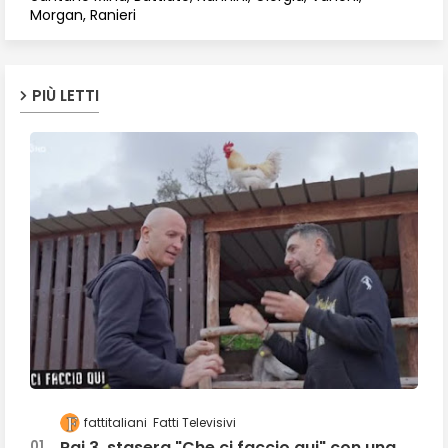
Morgan, Ranieri
PIÙ LETTI
fattitaliani
Fatti Televisivi
Rai 3, stasera "Che ci faccio qui" con una