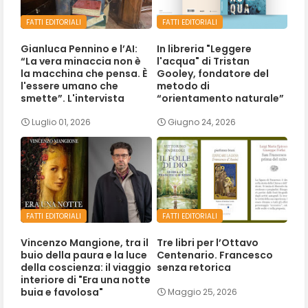
FATTI EDITORIALI
FATTI EDITORIALI
Gianluca Pennino e l’AI:
In libreria "Leggere
“La vera minaccia non è
l'acqua" di Tristan
la macchina che pensa. È
Gooley, fondatore del
l'essere umano che
metodo di
smette”. L'intervista
“orientamento naturale”
Luglio 01, 2026
Giugno 24, 2026
FATTI EDITORIALI
FATTI EDITORIALI
Vincenzo Mangione, tra il
Tre libri per l’Ottavo
buio della paura e la luce
Centenario. Francesco
della coscienza: il viaggio
senza retorica
interiore di "Era una notte
buia e favolosa"
Maggio 25, 2026