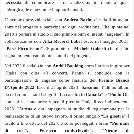
necessità di comunicare e di analizzare, in maniera quasi
chirurgica, le emozioni e i rapporti umani.
L’incontro provvidenziale con
Andrea Barin
, che da lì in avanti
entra nel progetto e partecipa ad ogni produzione, l’ha spinta nel
2018 a portare in studio il suo primo album di inediti “angelae”. In
collaborazione con
Alka Record Label
esce, nel maggio 2021,
“
Passi Piccolissimi
” EP prodotto da
Michele Guberti
che di fatto
segna un netto cambio nel sound del progetto.
Nel 2022 il sodalizio con
Anthill Booking
porta l’artista in giro per
l’Italia con oltre 40 concerti, l’anno si conclude con la
partecipazione di angelae come finalista del
Premio Bianca
D
’
Aponte 2022
. Esce il 21 aprile 2023 “
Sassolini
” l’ultimo album
da cui sono estratti i singoli “
La casetta in Canad
à
” e “
Punto Gi
”
con cui la cantautrice vince il premio Onda Rosa Indipendente
2023. L’artista è ora impegnata in studio di registrazione per la
realizzazione di un nuovo lavoro, il primo singolo “
La giostra
” è
uscito a fine estate del 2024, e sono poi seguiti i brani
"Più male
di così",
"Pensiero confortevole"
,
"Niente di