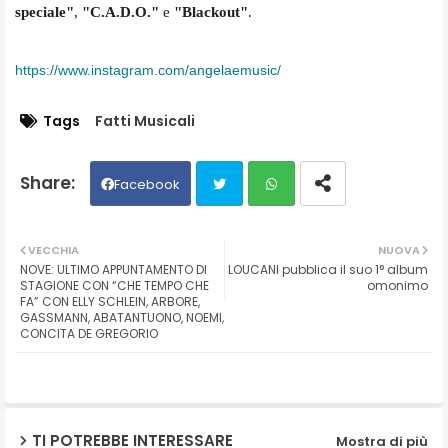
speciale"
,
"C.A.D.O."
e
"Blackout"
.
https://www.instagram.com/
angelaemusic/
Tags
Fatti Musicali
Facebook
Twit
Wh
VECCHIA
NUOVA
NOVE: ULTIMO APPUNTAMENTO DI
LOUCANI pubblica il suo 1° album
ter
ats
STAGIONE CON “CHE TEMPO CHE
omonimo
FA” CON ELLY SCHLEIN, ARBORE,
GASSMANN, ABATANTUONO, NOEMI,
ap
CONCITA DE GREGORIO
p
TI POTREBBE INTERESSARE
Mostra di più