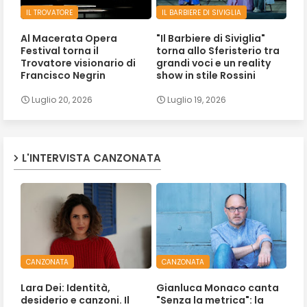
IL TROVATORE
IL BARBIERE DI SIVIGLIA
Al Macerata Opera
"Il Barbiere di Siviglia"
Festival torna il
torna allo Sferisterio tra
Trovatore visionario di
grandi voci e un reality
Francisco Negrin
show in stile Rossini
Luglio 20, 2026
Luglio 19, 2026
L'INTERVISTA CANZONATA
CANZONATA
CANZONATA
Lara Dei: Identità,
Gianluca Monaco canta
desiderio e canzoni. Il
"Senza la metrica": la