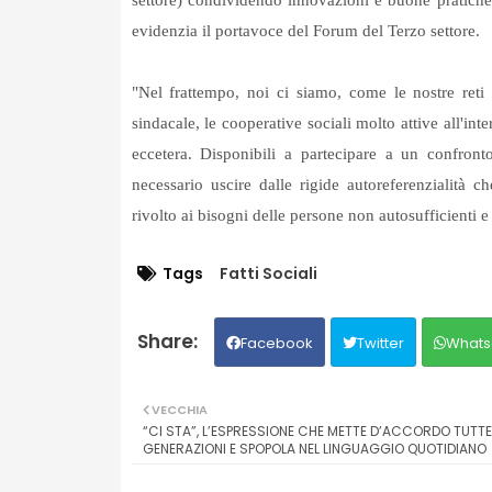
settore) condividendo innovazioni e buone pratiche
evidenzia il portavoce del Forum del Terzo settore.
"Nel frattempo, noi ci siamo, come le nostre reti ad
sindacale, le cooperative sociali molto attive all'int
eccetera. Disponibili a partecipare a un confro
necessario uscire dalle rigide autoreferenzialità 
rivolto ai bisogni delle persone non autosufficienti e
Tags
Fatti Sociali
Facebook
Twitter
Whats
VECCHIA
“CI STA”, L’ESPRESSIONE CHE METTE D’ACCORDO TUTTE
GENERAZIONI E SPOPOLA NEL LINGUAGGIO QUOTIDIANO