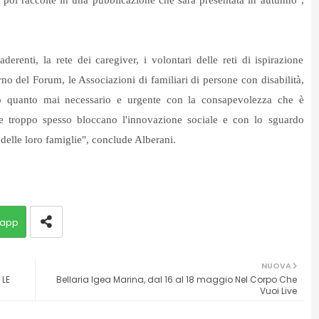
 poi raccolte in una pubblicazione che sarà presentata in autunno",
erenti, la rete dei caregiver, i volontari delle reti di ispirazione
erno del Forum, le Associazioni di familiari di persone con disabilità,
nto quanto mai necessario e urgente con la consapevolezza che è
che troppo spesso bloccano l'innovazione sociale e con lo sguardo
 delle loro famiglie", conclude Alberani.
app
NUOVA
 LE
Bellaria Igea Marina, dal 16 al 18 maggio Nel Corpo Che
Vuoi Live