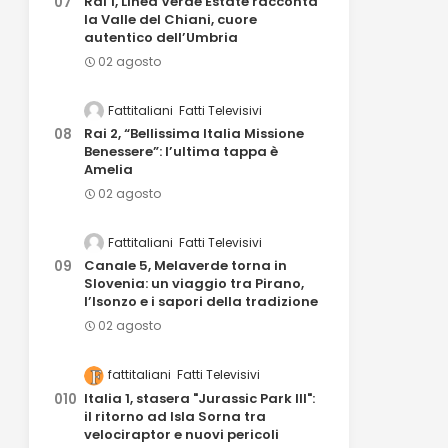
Rai 1, Linea Verde Estate racconta
la Valle del Chiani, cuore
autentico dell’Umbria
02 agosto
Fattitaliani
Fatti Televisivi
Rai 2, “Bellissima Italia Missione
Benessere”: l’ultima tappa è
Amelia
02 agosto
Fattitaliani
Fatti Televisivi
Canale 5, Melaverde torna in
Slovenia: un viaggio tra Pirano,
l’Isonzo e i sapori della tradizione
02 agosto
fattitaliani
Fatti Televisivi
Italia 1, stasera "Jurassic Park III":
il ritorno ad Isla Sorna tra
velociraptor e nuovi pericoli