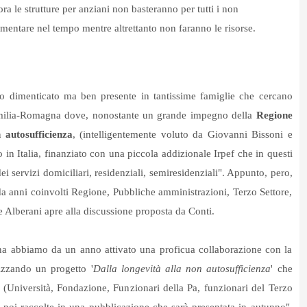
ora le strutture per anziani non basteranno per tutti i non
umentare nel tempo mentre altrettanto non faranno le risorse.
o dimenticato ma ben presente in tantissime famiglie che cercano
Emilia-Romagna dove, nonostante un grande impegno della
Regione
 autosufficienza
, (intelligentemente voluto da Giovanni Bissoni e
n Italia, finanziato con una piccola addizionale Irpef che in questi
dei servizi domiciliari, residenziali, semiresidenziali". Appunto, pero,
a anni coinvolti Regione, Pubbliche amministrazioni, Terzo Settore,
e Alberani apre alla discussione proposta da Conti.
a abbiamo da un anno attivato una proficua collaborazione con la
zzando un progetto '
Dalla longevità alla non autosufficienza
' che
i (Università, Fondazione, Funzionari della Pa, funzionari del Terzo