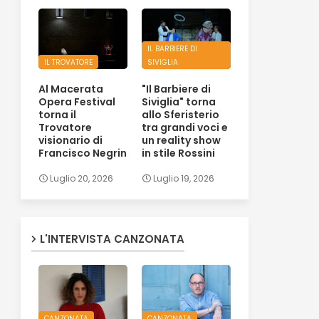
IL BARBIERE DI
IL TROVATORE
SIVIGLIA
Al Macerata
"Il Barbiere di
Opera Festival
Siviglia" torna
torna il
allo Sferisterio
Trovatore
tra grandi voci e
visionario di
un reality show
Francisco Negrin
in stile Rossini
Luglio 20, 2026
Luglio 19, 2026
L'INTERVISTA CANZONATA
CANZONATA
CANZONATA