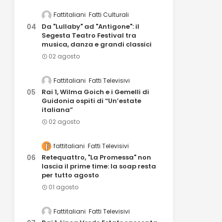
Fattitaliani
Fatti Culturali
Da "Lullaby" ad "Antigone": il
Segesta Teatro Festival tra
musica, danza e grandi classici
02 agosto
Fattitaliani
Fatti Televisivi
Rai 1, Wilma Goich e i Gemelli di
Guidonia ospiti di “Un’estate
italiana”
02 agosto
fattitaliani
Fatti Televisivi
Retequattro, "La Promessa" non
lascia il prime time: la soap resta
per tutto agosto
01 agosto
Fattitaliani
Fatti Televisivi