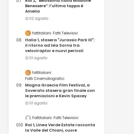
Rai 2, “Bellissima Italia Missione
Benessere”: l’ultima tappa è
Amelia
02 agosto
fattitaliani
Fatti Televisivi
Italia 1, stasera "Jurassic Park III":
il ritorno ad Isla Sorna tra
velociraptor e nuovi pericoli
01 agosto
fattitaliani
Fatti Cinematografici
Magna Graecia Film Festival, a
Soverato stasera gran finale con
le premiazioni e Kevin Spacey
01 agosto
Fattitaliani
Fatti Televisivi
Rai 1, Linea Verde Estate racconta
la Valle del Chiani, cuore