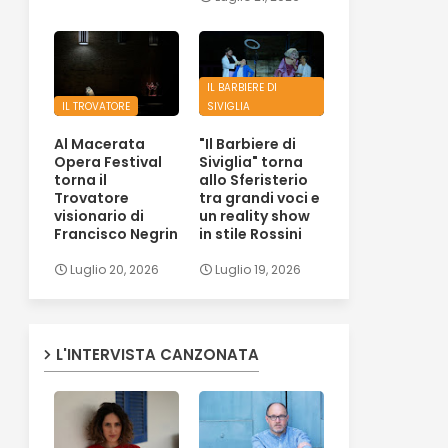
IL BARBIERE DI
IL TROVATORE
SIVIGLIA
Al Macerata
"Il Barbiere di
Opera Festival
Siviglia" torna
torna il
allo Sferisterio
Trovatore
tra grandi voci e
visionario di
un reality show
Francisco Negrin
in stile Rossini
Luglio 20, 2026
Luglio 19, 2026
L'INTERVISTA CANZONATA