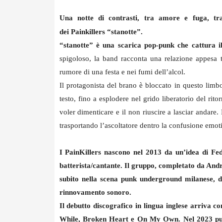
Una notte di contrasti, tra amore e fuga, tr
dei Painkillers “stanotte”.
“stanotte” è una scarica pop-punk che cattura il
spigoloso, la band racconta una relazione appesa tr
rumore di una festa e nei fumi dell’alcol.
Il protagonista del brano è bloccato in questo limbo:
testo, fino a esplodere nel grido liberatorio del rit
voler dimenticare e il non riuscire a lasciar andare. 
trasportando l’ascoltatore dentro la confusione emot
I PainKillers nascono nel 2013
da un’idea di Fede
batterista/cantante. Il gruppo, completato da Andre
subito nella scena punk underground milanese, di
rinnovamento sonoro.
Il debutto discografico in lingua inglese arriva c
While, Broken Heart e On My Own. Nel 2023 pub