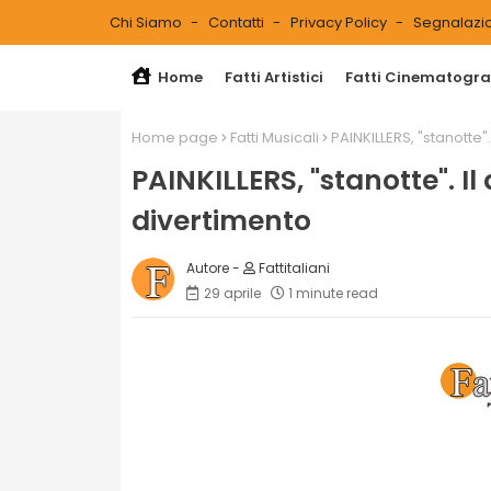
Chi Siamo
Contatti
Privacy Policy
Segnalazio
Home
Fatti Artistici
Fatti Cinematograf
Home page
Fatti Musicali
PAINKILLERS, "stanotte"
PAINKILLERS, "stanotte". Il
divertimento
Fattitaliani
29 aprile
1 minute read