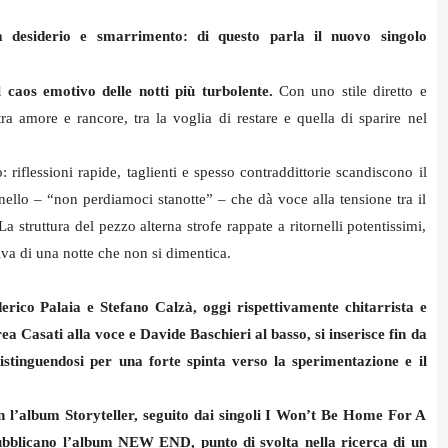
a desiderio e smarrimento: di questo parla il nuovo singolo
 caos emotivo delle notti più turbolente.
Con uno stile diretto e
a amore e rancore, tra la voglia di restare e quella di sparire nel
 riflessioni rapide, taglienti e spesso contraddittorie scandiscono il
ornello – “non perdiamoci stanotte” – che dà voce alla tensione tra il
La struttura del pezzo alterna strofe rappate a ritornelli potentissimi,
iva di una notte che non si dimentica.
rico Palaia e Stefano Calzà, oggi rispettivamente chitarrista e
a Casati alla voce e Davide Baschieri al basso, si inserisce fin da
stinguendosi per una forte spinta verso la sperimentazione e il
on l’album Storyteller, seguito dai singoli I Won’t Be Home For A
blicano l’album NEW END, punto di svolta nella ricerca di un