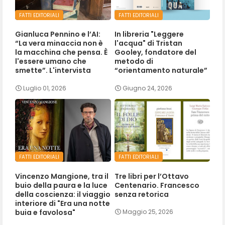
FATTI EDITORIALI
FATTI EDITORIALI
Gianluca Pennino e l’AI:
In libreria "Leggere
“La vera minaccia non è
l'acqua" di Tristan
la macchina che pensa. È
Gooley, fondatore del
l'essere umano che
metodo di
smette”. L'intervista
“orientamento naturale”
Luglio 01, 2026
Giugno 24, 2026
FATTI EDITORIALI
FATTI EDITORIALI
Vincenzo Mangione, tra il
Tre libri per l’Ottavo
buio della paura e la luce
Centenario. Francesco
della coscienza: il viaggio
senza retorica
interiore di "Era una notte
buia e favolosa"
Maggio 25, 2026