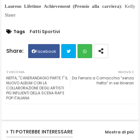
Laureus Lifetime Achievement (Premio alla carriera)
: Kelly
Slater
Tags
Fatti Sportivi
Facebook
Twit
Wh
VECCHIA
NUOVA
NEFFA, "CANERANDAGIO PARTE 1" IL
Da Ferrara a Comacchio “senza
ter
ats
NUOVO ALBUM CON LA
fretta” in sei itinerari
COLLABORAZIONE DEGLI ARTISTI
PIÙ INFLUENTI DELLA SCENA RAP E
ap
POP ITALIANA
p
TI POTREBBE INTERESSARE
Mostra di più