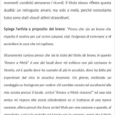
momenti condivisi attraverso i ricordi. Il titolo stesso riflette questa
dualità: un retrogusto amaro, ma solo a metà, perché nonostante
tutto sono stati vissuti attimi straordinari.
Spiega l’artista a proposito del brano:
“Penso che sia un brano che
rispetta il motivo per cui scrivo canzoni, cioè l’esigenza di esternare e di
assimilare le cose che mi capitano.
Sicuramente curioso penso che sia la stoia del titolo de brano, in quanto
“Amaro a Metà” è uno dei locali dove mi esibisco con più costanza in
Veneto, ed è quello dove ho suonato di più in assoluto, dove ho fatto più
esperienze dal vivo in acustico insomma. Un giorno, mettendo un
sondaggio su Instagram per vedere chi sarebbe venuto ad ascoltarmi alla
mia serata presso il locale, scrissi “Amaro a Metà stasera?” ed una mia
amica mi rispose alla storia chiedendomi se si trattasse di una nuova
canzone, allora pensai che fosse un bel titolo per una canzone e quando, al