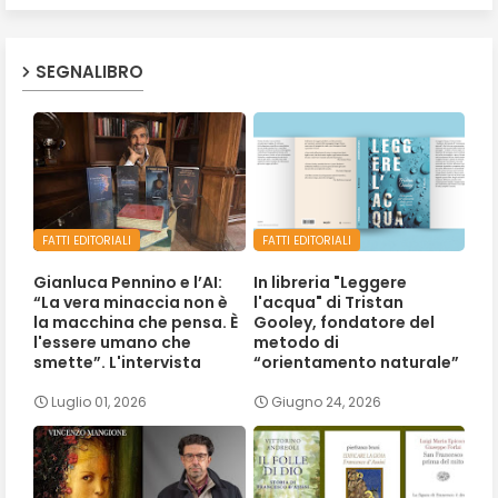
SEGNALIBRO
FATTI EDITORIALI
FATTI EDITORIALI
Gianluca Pennino e l’AI:
In libreria "Leggere
“La vera minaccia non è
l'acqua" di Tristan
la macchina che pensa. È
Gooley, fondatore del
l'essere umano che
metodo di
smette”. L'intervista
“orientamento naturale”
Luglio 01, 2026
Giugno 24, 2026