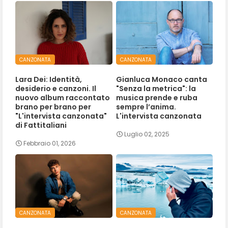
CANZONATA
CANZONATA
Lara Dei: Identità,
Gianluca Monaco canta
desiderio e canzoni. Il
"Senza la metrica": la
nuovo album raccontato
musica prende e ruba
brano per brano per
sempre l’anima.
"L'intervista canzonata"
L'intervista canzonata
di Fattitaliani
Luglio 02, 2025
Febbraio 01, 2026
CANZONATA
CANZONATA