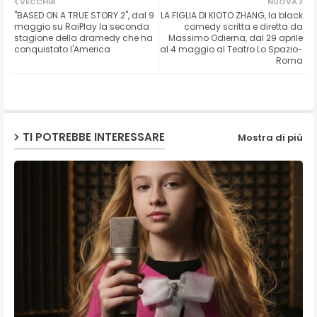
VECCHIA
NUOVA
"BASED ON A TRUE STORY 2", dal 9
LA FIGLIA DI KIOTO ZHANG, la black
ter
ats
maggio su RaiPlay la seconda
comedy scritta e diretta da
stagione della dramedy che ha
Massimo Odierna, dal 29 aprile
conquistato l'America
al 4 maggio al Teatro Lo Spazio-
ap
Roma
p
TI POTREBBE INTERESSARE
Mostra di più