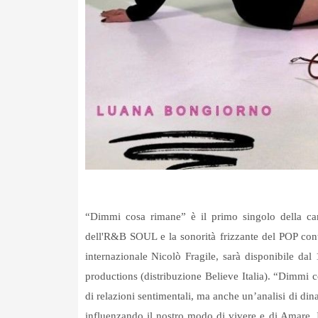
“Dimmi cosa rimane” è il primo singolo della can
dell'R&B SOUL e la sonorità frizzante del POP c
internazionale Nicolò Fragile, sarà disponibile dal
productions (distribuzione Believe Italia). “Dimmi c
di relazioni sentimentali, ma anche un’analisi di din
influenzando il nostro modo di vivere e di Amare. I