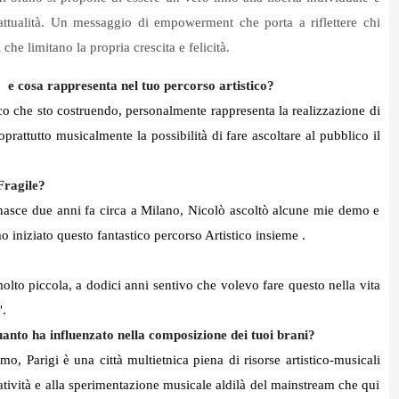
attualità. Un messaggio di empowerment che porta a riflettere chi
 che limitano la propria crescita e felicità.
 cosa rappresenta nel tuo percorso artistico?
ico che sto costruendo, personalmente rappresenta la realizzazione di
rattutto musicalmente la possibilità di fare ascoltare al pubblico il
Fragile?
 nasce due anni fa circa a Milano, Nicolò ascoltò alcune mie demo e
 iniziato questo fantastico percorso Artistico insieme .
to piccola, a dodici anni sentivo che volevo fare questo nella vita
".
quanto ha influenzato nella composizione dei tuoi brani?
imo, Parigi è una città multietnica piena di risorse artistico-musicali
reatività e alla sperimentazione musicale aldilà del mainstream che qui