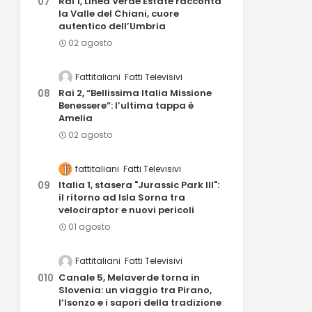
Rai 1, Linea Verde Estate racconta
la Valle del Chiani, cuore
autentico dell’Umbria
02 agosto
Fattitaliani
Fatti Televisivi
Rai 2, “Bellissima Italia Missione
Benessere”: l’ultima tappa è
Amelia
02 agosto
fattitaliani
Fatti Televisivi
Italia 1, stasera "Jurassic Park III":
il ritorno ad Isla Sorna tra
velociraptor e nuovi pericoli
01 agosto
Fattitaliani
Fatti Televisivi
Canale 5, Melaverde torna in
Slovenia: un viaggio tra Pirano,
l’Isonzo e i sapori della tradizione