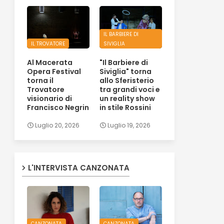
IL BARBIERE DI
IL TROVATORE
SIVIGLIA
Al Macerata
"Il Barbiere di
Opera Festival
Siviglia" torna
torna il
allo Sferisterio
Trovatore
tra grandi voci e
visionario di
un reality show
Francisco Negrin
in stile Rossini
Luglio 20, 2026
Luglio 19, 2026
L'INTERVISTA CANZONATA
CANZONATA
CANZONATA