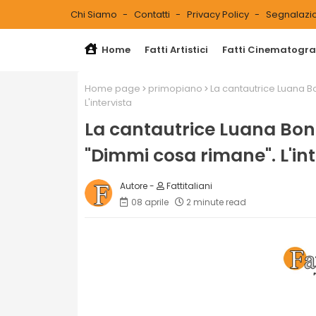
Chi Siamo
Contatti
Privacy Policy
Segnalazio
Home
Fatti Artistici
Fatti Cinematograf
Home page
primopiano
La cantautrice Luana B
L'intervista
La cantautrice Luana Bong
"Dimmi cosa rimane". L'int
Fattitaliani
08 aprile
2 minute read