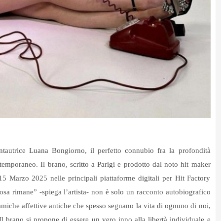
tautrice Luana Bongiorno, il perfetto connubio fra la profondità
ontemporaneo.
Il brano, scritto a Parigi e prodotto dal noto hit maker
 15 Marzo 2025 nelle principali piattaforme digitali per Hit Factory
osa rimane” -spiega l’artista- non è solo un racconto autobiografico
amiche affettive antiche che spesso segnano la vita di ognuno di noi,
l brano si propone di essere un vero inno alla libertà individuale e