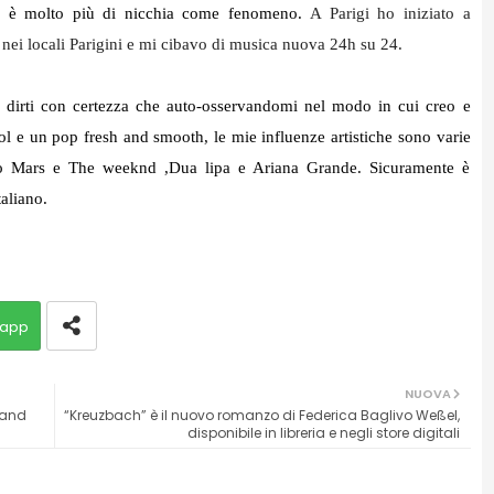
io è molto più di nicchia come fenomeno.
A Parigi ho iniziato a
nei locali Parigini e mi cibavo di musica nuova 24h su 24.
dirti con certezza che auto-osservandomi nel modo in cui creo e
 e un pop fresh and smooth, le mie influenze artistiche sono varie
 Mars e The weeknd ,Dua lipa e Ariana Grande. Sicuramente è
aliano.
app
NUOVA
band
“Kreuzbach” è il nuovo romanzo di Federica Baglivo Weßel,
disponibile in libreria e negli store digitali