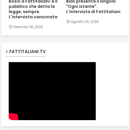
Bosio a Fattitaliani: è il
Bias presenta il singolo
pubblico che detta la
"Ogni istante".
legge, sempre.
L'intervista di Fattitaliani
L'intervista canzonata
Agosto 30, 2023
Gennaio 18, 2025
FATTITALIANI TV