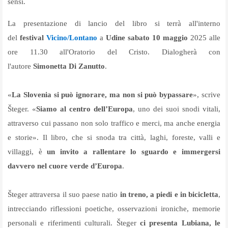
sensi.
La presentazione di lancio del libro si terrà all'interno
del
festival
Vicino/Lontano
a
Udine sabato
10 maggio
2025 alle
ore 11.30 all'Oratorio del Cristo. Dialogherà con
l'autore
Simonetta Di Zanutto
.
«
La Slovenia si può ignorare, ma non si può bypassare
», scrive
Šteger. «
Siamo al centro dell’Europa
, uno dei suoi snodi vitali,
attraverso cui passano non solo traffico e merci, ma anche energia
e storie». Il libro, che si snoda tra città, laghi, foreste, valli e
villaggi, è
un invito a rallentare lo sguardo e immergersi
davvero nel cuore verde d’Europa
.
Šteger attraversa il suo paese natio
in treno, a piedi e in bicicletta
,
intrecciando riflessioni poetiche, osservazioni ironiche, memorie
personali e riferimenti culturali. Šteger
ci presenta Lubiana, le