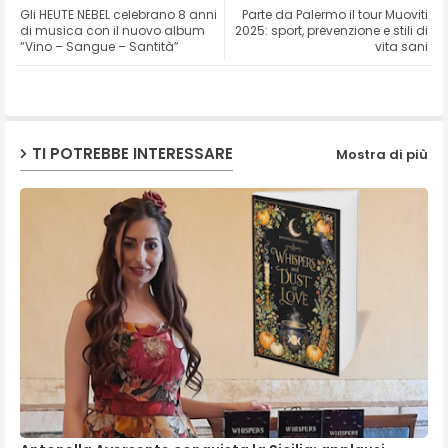
Gli HEUTE NEBEL celebrano 8 anni
Parte da Palermo il tour Muoviti
ter
ats
di musica con il nuovo album
2025: sport, prevenzione e stili di
“Vino – Sangue – Santità”
vita sani
ap
p
TI POTREBBE INTERESSARE
Mostra di più