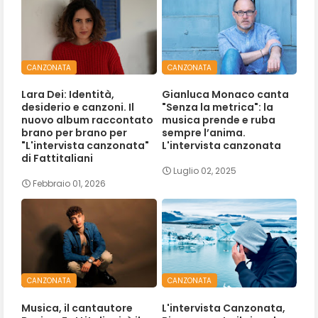
CANZONATA
CANZONATA
Lara Dei: Identità,
Gianluca Monaco canta
desiderio e canzoni. Il
"Senza la metrica": la
nuovo album raccontato
musica prende e ruba
brano per brano per
sempre l’anima.
"L'intervista canzonata"
L'intervista canzonata
di Fattitaliani
Luglio 02, 2025
Febbraio 01, 2026
CANZONATA
CANZONATA
Musica, il cantautore
L'intervista Canzonata,