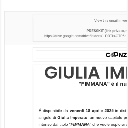
View this email in yo
PRESSKIT (link privato, n
https://drive.google.com/
drive/folders/1-
DBTk4OTP5aa
GIULIA I
"FIMMANA" è il nu
É disponibile da
venerdì 18 aprile 2025
in dist
singolo di
Giulia Imperato
: un nuovo capitolo pe
intenso dal titolo "
FIMMANA
" che vuole esplorare