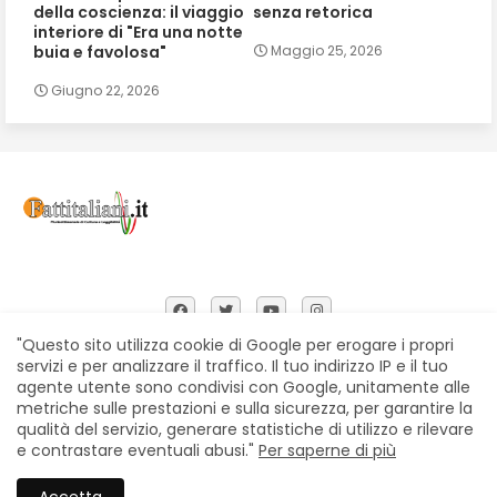
della coscienza: il viaggio
senza retorica
interiore di "Era una notte
buia e favolosa"
Maggio 25, 2026
Giugno 22, 2026
"Questo sito utilizza cookie di Google per erogare i propri
servizi e per analizzare il traffico. Il tuo indirizzo IP e il tuo
agente utente sono condivisi con Google, unitamente alle
Home
Chi siamo
Contatti
Privacy Policy
metriche sulle prestazioni e sulla sicurezza, per garantire la
Segnalazioni
qualità del servizio, generare statistiche di utilizzo e rilevare
e contrastare eventuali abusi."
Per saperne di più
All Right Reserved Copyright © Fattitaliani