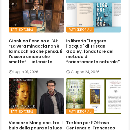
FATTI EDITORIALI
FATTI EDITORIALI
Gianluca Pennino e l’AI:
In libreria "Leggere
“La vera minaccia non è
l'acqua" di Tristan
la macchina che pensa. È
Gooley, fondatore del
l'essere umano che
metodo di
smette”. L'intervista
“orientamento naturale”
Luglio 01, 2026
Giugno 24, 2026
FATTI EDITORIALI
FATTI EDITORIALI
Vincenzo Mangione, tra il
Tre libri per l’Ottavo
buio della paura e la luce
Centenario. Francesco