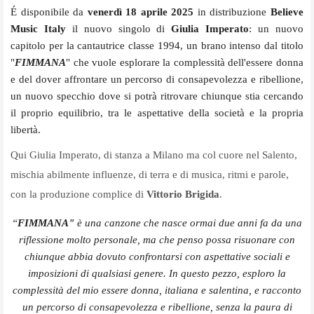
É disponibile da
venerdì 18 aprile 2025
in distribuzione
Believe
Music Italy
il nuovo singolo di
Giulia Imperato
: un nuovo
capitolo per la cantautrice classe 1994, un brano intenso dal titolo
"
FIMMANA
" che vuole esplorare la complessità dell'essere donna
e del dover affrontare un percorso di consapevolezza e ribellione,
un nuovo specchio dove si potrà ritrovare chiunque stia cercando
il proprio equilibrio, tra le aspettative della società e la propria
libertà.
Qui Giulia Imperato, di stanza a Milano ma col cuore nel Salento,
mischia abilmente influenze, di terra e di musica, ritmi e parole,
con la produzione complice di
Vittorio Brigida
.
“
FIMMANA"
è una canzone che nasce ormai due anni fa da una
riflessione molto personale, ma che penso possa risuonare con
chiunque abbia dovuto confrontarsi con aspettative sociali e
imposizioni di qualsiasi genere. In questo pezzo, esploro la
complessità del mio essere donna, italiana e salentina, e racconto
un percorso di consapevolezza e ribellione, senza la paura di