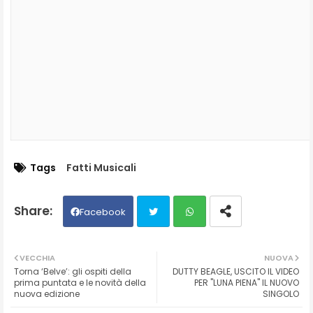
Tags
Fatti Musicali
Facebook
Twit
Wh
VECCHIA
NUOVA
Torna ‘Belve’: gli ospiti della
DUTTY BEAGLE, USCITO IL VIDEO
ter
ats
prima puntata e le novità della
PER "LUNA PIENA" IL NUOVO
nuova edizione
SINGOLO
ap