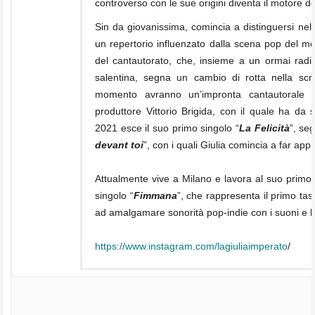
controverso con le sue origini diventa il motore del
Sin da giovanissima, comincia a distinguersi nell
un repertorio influenzato dalla scena pop del m
del cantautorato, che, insieme a un ormai radi
salentina, segna un cambio di rotta nella scr
momento avranno un’impronta cantautorale e
produttore Vittorio Brigida, con il quale ha da s
2021 esce il suo primo singolo “
La Felicità
”, seg
devant toi
”, con i quali Giulia comincia a far a
Attualmente vive a Milano e lavora al suo primo 
singolo “
Fimmana
”, che rappresenta il primo tas
ad amalgamare sonorità pop-indie con i suoni e le
https://www.instagram.com/
lagiuliaimperato
/