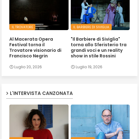
IL TROVATORE
IL BARBIERE DI SIVIGLIA
Al Macerata Opera
"Il Barbiere di Siviglia"
Festival torna il
torna allo Sferisterio tra
Trovatore visionario di
grandi voci e un reality
Francisco Negrin
show in stile Rossini
Luglio 20, 2026
Luglio 19, 2026
L'INTERVISTA CANZONATA