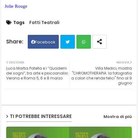
Jolie Rouge
Tags
Fatti Teatrali
Facebook
Twit
Wh
VECCHIA
NUOVA
Luca Martia Patella e i “Quaderni
Villa Medici, mostra
ter
ats
dei sogni”, tra arte e psicoanalisi:
"CHROMOTHERAPIA: la fotografia
Verona e Roma 5, 6 e 8 marzo
a colori che rende felici" fino al 9
giugno
ap
p
TI POTREBBE INTERESSARE
Mostra di più