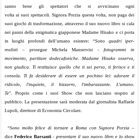
sanno bene gli spettatori che si avvicinano ogni
volta ai suoi spettacoli.
Signora Porzia questa volta, non paga dei
suoi giochi di trasformazione, attraverso il suo nuovo libro si cala
nei panni della enigmatica giapponese Madame Hisako e ci porta
in luoghi profondi dell’umano esistere:
“Sono quadri iper-
realisti
– prosegue Michela Manservisi -
fotogramm
i in
movimento, partiture dodecafoniche. Madame Hisako osserva,
non giudica. Ti restituisce quello che ti sei perso, ti ferisce e ti
consola. Ti fa desiderare di essere un pochino lei: adorare il
ridicolo, l'inquieto, il bizzarro, l'imbarazzante. L'umano.
Te
". Proprio come i suoi Show che non lasciano respiro al
pubblico. La presentazione sarà moderata dal giornalista Raffaele
Lupoli, direttore di Economia Circolare.
“Sono molto felice di tornare a Roma con Signora Porzia
–
dice
Federico Barsanti
-
presentare il suo nuovo libro e lo show