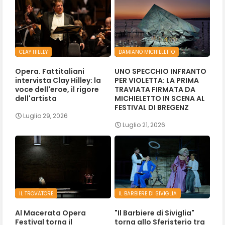
CLAY HILLEY
DAMIANO MICHIELETTO
Opera. Fattitaliani
UNO SPECCHIO INFRANTO
intervista Clay Hilley: la
PER VIOLETTA: LA PRIMA
voce dell'eroe, il rigore
TRAVIATA FIRMATA DA
dell'artista
MICHIELETTO IN SCENA AL
FESTIVAL DI BREGENZ
Luglio 29, 2026
Luglio 21, 2026
IL TROVATORE
IL BARBIERE DI SIVIGLIA
Al Macerata Opera
"Il Barbiere di Siviglia"
Festival torna il
torna allo Sferisterio tra