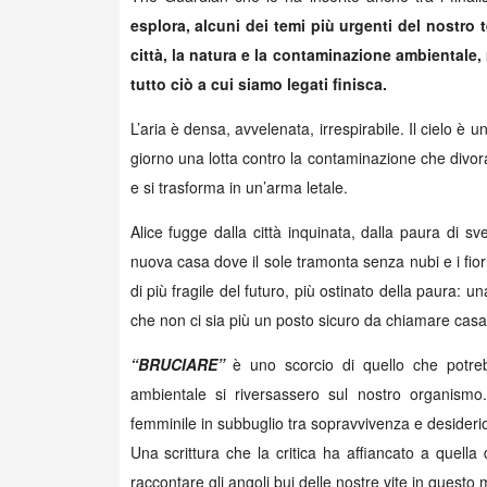
esplora, alcuni dei temi più urgenti del nostro 
città, la natura e la contaminazione ambientale,
tutto ciò a cui siamo legati finisca.
L’aria è densa, avvelenata, irrespirabile. Il cielo è
giorno una lotta contro la contaminazione che divora l
e si trasforma in un’arma letale.
Alice fugge dalla città inquinata, dalla paura di sv
nuova casa dove il sole tramonta senza nubi e i fio
di più fragile del futuro, più ostinato della paura:
che non ci sia più un posto sicuro da chiamare casa
“BRUCIARE”
è uno scorcio di quello che potre
ambientale si riversassero sul nostro organism
femminile in subbuglio tra sopravvivenza e desiderio
Una scrittura che la critica ha affiancato a quell
raccontare gli angoli bui delle nostre vite in questo