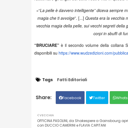
«“
La pelle è davvero intelligente” diceva sempre 
magia che ti avvolge
”. [...]
Questa era la vecchia 
vecchia magia della pelle, sui vecchi segreti della 
corpi in sbuffi di f
“BRUCIARE”
è il secondo volume della collana S
disponibili su
https://www.wudzedizioni.com/
pubblica
Tags
Fatti Editoriali
Facebook
Twitter
Whats
VECCHIA
OFFICINA PASOLINI, da Shakespere a Gainsbourg april
con DUCCIO CAMERINI e FLAVIA CAPITANI