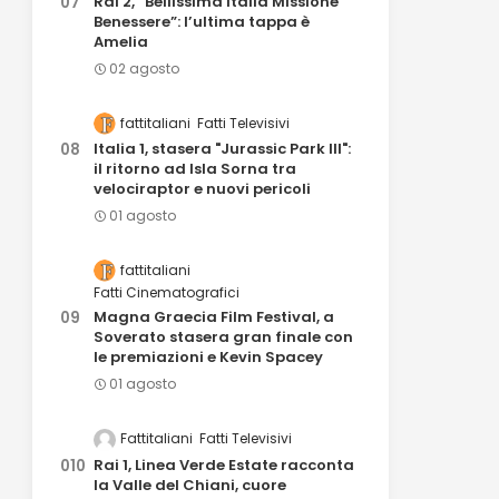
Rai 2, “Bellissima Italia Missione
Benessere”: l’ultima tappa è
Amelia
02 agosto
fattitaliani
Fatti Televisivi
Italia 1, stasera "Jurassic Park III":
il ritorno ad Isla Sorna tra
velociraptor e nuovi pericoli
01 agosto
fattitaliani
Fatti Cinematografici
Magna Graecia Film Festival, a
Soverato stasera gran finale con
le premiazioni e Kevin Spacey
01 agosto
Fattitaliani
Fatti Televisivi
Rai 1, Linea Verde Estate racconta
la Valle del Chiani, cuore