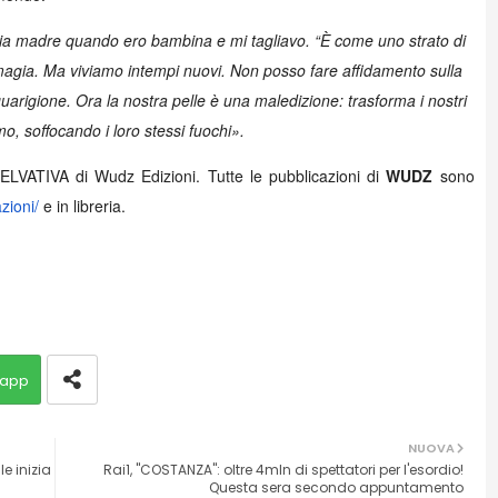
mia madre quando ero bambina e mi tagliavo. “È come uno strato di
magia. Ma viviamo in
tempi nuovi. Non posso fare affidamento sulla
guarigione. Ora la nostra pelle è una maledizione: trasforma i nostri
umo, soffocando i loro stessi fuochi».
ELVATIVA di Wudz Edizioni. Tutte le pubblicazioni di
WUDZ
sono
zioni/
e in libreria.
app
NUOVA
e inizia
Rai1, "COSTANZA": oltre 4mln di spettatori per l'esordio!
Questa sera secondo appuntamento