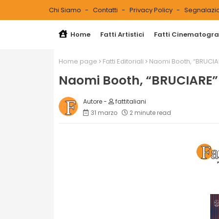
Chi Siamo
Contatti
Privacy Policy
Segnalazio
Home
Fatti Artistici
Fatti Cinematograf
Home page
Fatti Editoriali
Naomi Booth, “BRUCIARE
Naomi Booth, “BRUCIARE” i
fattitaliani
31 marzo
2 minute read