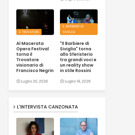
IL BARBIERE DI
IL TROVATORE
SIVIGLIA
Al Macerata
"Il Barbiere di
Opera Festival
Siviglia" torna
torna il
allo Sferisterio
Trovatore
tra grandi voci e
visionario di
un reality show
Francisco Negrin
in stile Rossini
Luglio 20, 2026
Luglio 19, 2026
L'INTERVISTA CANZONATA