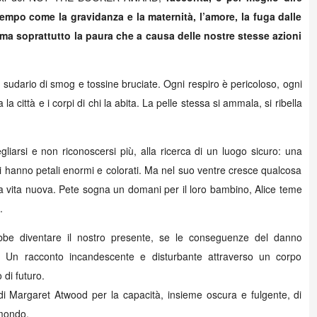
tempo come la gravidanza e la maternità, l’amore, la fuga dalle
 ma soprattutto la paura che a causa delle nostre stesse azioni
 un sudario di smog e tossine bruciate. Ogni respiro è pericoloso, ogni
a città e i corpi di chi la abita. La pelle stessa si ammala, si ribella
egliarsi e non riconoscersi più, alla ricerca di un luogo sicuro: una
ri hanno petali enormi e colorati. Ma nel suo ventre cresce qualcosa
 una vita nuova. Pete sogna un domani per il loro bambino, Alice teme
.
bbe diventare il nostro presente, se le conseguenze del danno
o. Un racconto incandescente e disturbante attraverso un corpo
 di futuro.
a di Margaret Atwood per la capacità, insieme oscura e fulgente, di
 mondo.