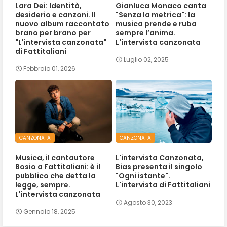
Lara Dei: Identità,
Gianluca Monaco canta
desiderio e canzoni. Il
"Senza la metrica": la
nuovo album raccontato
musica prende e ruba
brano per brano per
sempre l’anima.
"L'intervista canzonata"
L'intervista canzonata
di Fattitaliani
Luglio 02, 2025
Febbraio 01, 2026
CANZONATA
CANZONATA
Musica, il cantautore
L'intervista Canzonata,
Bosio a Fattitaliani: è il
Bias presenta il singolo
pubblico che detta la
"Ogni istante".
legge, sempre.
L'intervista di Fattitaliani
L'intervista canzonata
Agosto 30, 2023
Gennaio 18, 2025