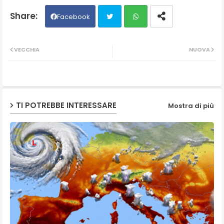
Facebook
Twit
Wh
VECCHIA
NUOVA
ter
ats
ap
TI POTREBBE INTERESSARE
Mostra di più
p