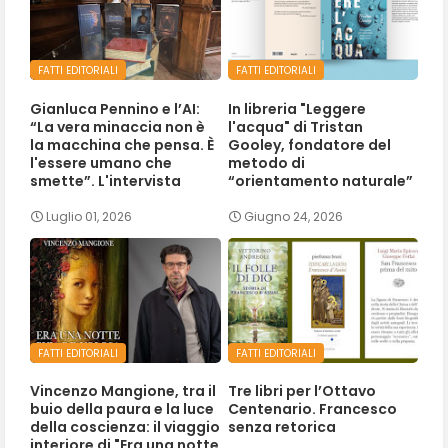
FATTI EDITORIALI
FATTI EDITORIALI
Gianluca Pennino e l’AI:
In libreria "Leggere
“La vera minaccia non è
l'acqua" di Tristan
la macchina che pensa. È
Gooley, fondatore del
l'essere umano che
metodo di
smette”. L'intervista
“orientamento naturale”
Luglio 01, 2026
Giugno 24, 2026
FATTI EDITORIALI
FATTI EDITORIALI
Vincenzo Mangione, tra il
Tre libri per l’Ottavo
buio della paura e la luce
Centenario. Francesco
della coscienza: il viaggio
senza retorica
interiore di "Era una notte