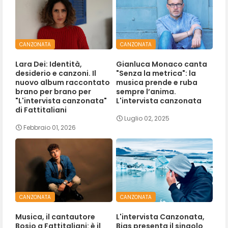
CANZONATA
CANZONATA
Lara Dei: Identità,
Gianluca Monaco canta
desiderio e canzoni. Il
"Senza la metrica": la
nuovo album raccontato
musica prende e ruba
brano per brano per
sempre l’anima.
"L'intervista canzonata"
L'intervista canzonata
di Fattitaliani
Luglio 02, 2025
Febbraio 01, 2026
CANZONATA
CANZONATA
Musica, il cantautore
L'intervista Canzonata,
Bosio a Fattitaliani: è il
Bias presenta il singolo