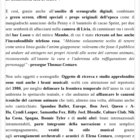
E così, grazie anche all’
ausilio di scenografie digitali
, combinate
a
green
screen
,
effetti
speciali
e
props
originali
dell’epoca
come il
mangiadischi arancione della Penny e il barattolo di cacao Sprint, per due
sere sembrerà di affacciarsi nella
camera di Licia
, di camminare tra i tavoli
del
bar Loose
o del mitico
Mambo
, di cui è stato
ricreato ad hoc anche
l’inconfondibile telefono rosa
.
“Abbiamo volutamente scelto di tenere
come unica linea guida l’anime giapponese: volevamo che fosse il pubblico
ad andare ad attingere nei propri ricordi alle scene del cartone animato,
riconoscendo all’istante la cura e l’aderenza alla raffigurazione dei
personaggi”
-
prosegue Thomas Centaro
.
Non solo oggetti e scenografie.
Oggetto di ricerca e studio approfondito
sono stati anche i brani musicali
: scelti con attenzione nel repertorio
del
1986
, per meglio
delineare la frontiera temporale
dell’anno in cui si
ambienta lo spettacolo teatrale, e che andranno ad
affiancare le canzoni
iconiche del cartone animato
che tutti, almeno una volta, abbiamo anche
solo canticchiato.
Spandau
Ballet
,
Europe
,
Bon
Jovi
,
Queen
e
A-
Ha
,
Cyndi
Lauper
,
Samantha
Fox
,
Billy
Joel
,
Blondie
,
Culture
Club
,
Nik
ka
Costa
,
Spagna
,
Bonnie
Tyler
e di
molti altri
: brani internazionali
intramontabili,
parte integrante della narrazione
e non semplice
accompagnamento,
vestiti in stile musical
grazie
agli
arrangiamenti
orchestrali
e
acustici
di
Elena Centaro
, composer e