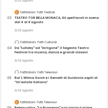
02 agosto
fattitaliani
Fatti Teatrali
TEATRO TOR BELLA MONACA, Gli spettacoli in scena
dal 4 al 9 agosto
02 agosto
Fattitaliani
Fatti Culturali
Da "Lullaby" ad "Antigone": il Segesta Teatro
Festival tra musica, danza e grandi classici
02 agosto
Fattitaliani
Fatti Televisivi
Rai 1, Wilma Goich e i Gemelli di Guidonia ospiti di
“Un’estate italiana”
02 agosto
fattitaliani
Fatti Televisivi
Retequattro, "La Promessa" non lascia il prime