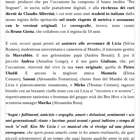
music producer che per l’occasione ha composto il brano inedito “Per
Sognare”, in uscita sulle piattaforme digitali, e alla
ricchezza dei cori
diretti da Claudio Albertini
, i cui testi sono stati
tradotti in italiano
dallo
stesso regista dello spettacolo
nel totale rispetto di metrica e assonanze
con le versioni originali
. Le
coreografie
, invece, sono curate
da
Bruno
Giotta
, che collabora con il regista da 10 anni.
E così, eccoci quasi pronti ad
assistere alle avventure di Licia
(Silvia
Romeo), studentessa universitaria e cameriera al Mambo, il ristorante gestito
da
Marrabbio
, il suo gelosissimo papà (Andrea Bonati). E poi il
piccolo
Andrea
(Annalisa Longo), e il suo gatto
Giuliano
, che, per
l’occasione, ritroverà dal vivo la sua
voce originale
, quella di
Pietro
Ubaldi
. E ancora la migliore amica
Manuela
(Elena
Centaro),
Satomi
(Alessandro Fortarezza), cliente fisso del Mambo di cui
Licia è platonicamente innamorata, e
Mirko
(Thomas Centaro), ragazzo
biondo con un bizzarro ciuffo rosso con cui Licia si
“incontra e si scontra”
,
rispettivamente tastierista e frontman del gruppo rock dei Bee Hive e la loro
scontrosa manager
Marika
(Alessandra Ruta).
“
Sogni
e
fallimenti
,
amicizie
e
orgoglio
,
amori
e
delusioni
,
sentimenti
e
sco
ntri generazionali
,
risate
e
lacrime
,
passi avanti
e
passi indietro
a
tempo di
rock ‘n’ roll
.
Kiss Me Licia
è un
musical che si rivolge ad una platea
eterogenea
, che spero possa amarlo come io ho amato realizzarlo, da quei
piccoli telespettatori di un tempo che oggi hanno qualche anno in più, ai