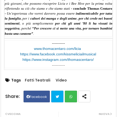
più giovani, che possono riscoprire Licia e i Bee Hive per la prima volta
riflettendo su ciò che siamo e che siamo stati
- conclude Thomas Centaro
-
Un’esperienza che vorrei davvero possa essere
indimenticabile per tutta
la famiglia
, per i
cultori dei manga e degli anime
,
per chi crede nei buoni
sentimenti
, o più semplicemente
per chi gli anni ’80 li ha vissuti in
soggettiva
, perché
“Per crescere ci si mette una vita, per tornare bambini
basta una canzone”
.
----------
www.thomacentaro.com/licia
https://www.facebook.com/
kissmeliciailmusical
https://www.instagram.com/
thomascentaro/
----------
Tags
Fatti Teatrali
Video
Facebook
Twit
Wh
VECCHIA
NUOVA