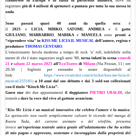
clamoroso in Europa e in Italia in particolar maniera
, dove ha
registrato
più di 4 milioni di spettatori a puntata per tutta la sua messa in
onda
.
Sono passati quasi 40 anni da quella sera
: è
il
2025
e
LICIA
,
MIRKO
,
SATOMI
,
ANDREA
e il
gatto
GIULIANO
,
MARRABBIO
,
MARIKA
e
MANUELA
sono
pronti a
“riprendere vita” in
KISS ME LICIA IL MUSICAL
dell’autore, regista e
produttore
THOMAS CENTARO
.
L’emozionante favola moderna a tempo di rock ’n’ roll, indelebile nella
mente di chi è stato ragazzino negli anni ’80,
torna infatti in scena
venerdì
21
e
sabato 22 marzo 2025
all’
EcoTeatro
di
Milano
(Via Fezzan, 11 | ore
20.30 | biglietti per entrambe le serate disponibili al
link:
https://www.vivaticket.com/it/
ticket/kiss-me-licia-il-
musical/255181
)
a 10 anni dal suo debutto e dai 3 sold out collezionati
con il titolo “Kitsch Me Licia”.
Guest star
dei due appuntamenti
il doppiatore
PIETRO UBALDI
, che
tornerà a
dare la voce dal vivo al gattone arancione.
“
Kiss Me Licia è un musical innovativo che celebra l’amore e la musica
.
Lo spettacolo non vuole semplicemente calcare le vicende del manga di
Kaoru Tada, del cartone animato o del telefilm, presenta
invece
un’esperienza teatrale unica grazie all’adattamento che ho scritto
di mio pugno e approvato, sostenuto e incoraggiato dalla proprietà dei