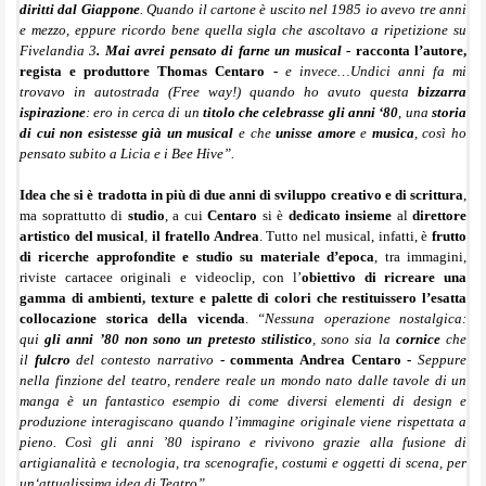
diritti dal Giappone
. Quando il cartone è uscito nel 1985 io avevo tre anni
e mezzo, eppure ricordo bene quella sigla che ascoltavo a ripetizione su
Fivelandia 3
. Mai avrei pensato di farne un musical
- racconta l’autore,
regista e produttore Thomas Centaro -
e invece…Undici anni fa mi
trovavo in autostrada (Free way!) quando ho avuto questa
bizzarra
ispirazione
: ero in cerca di un
titolo che celebrasse gli anni ‘80
, una
storia
di cui non esistesse già un musical
e che
unisse
amore
e
musica
, così ho
pensato subito a Licia e i Bee Hive”.
Idea che si è tradotta in più di due anni di sviluppo creativo e di scrittura
,
ma soprattutto di
studio
, a cui
Centaro
si è
dedicato
insieme
al
direttore
artistico del musical
,
il fratello Andrea
. Tutto nel musical, infatti, è
frutto
di ricerche approfondite e studio su materiale d’epoca
, tra immagini,
riviste cartacee originali e videoclip, con l’
obiettivo di ricreare una
gamma di ambienti, texture e palette di colori che restituissero l’esatta
collocazione storica della vicenda
.
“Nessuna operazione nostalgica:
qui
gli anni ’80 non sono un pretesto stilistico
, sono sia la
cornice
che
il
fulcro
del contesto narrativo
- commenta Andrea Centaro -
Seppure
nella finzione del teatro, rendere reale un mondo nato dalle tavole di un
manga è un fantastico esempio di come diversi elementi di design e
produzione interagiscano quando l’immagine originale viene rispettata a
pieno. Così gli anni ’80 ispirano e rivivono grazie alla fusione di
artigianalità e tecnologia, tra scenografie, costumi e oggetti di scena, per
un‘attualissima idea di Teatro”.