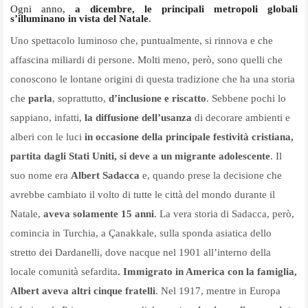
Ogni anno,
a dicembre, le principali metropoli globali
s’illuminano in vista del Natale
.
Uno spettacolo luminoso che, puntualmente, si rinnova e che
affascina miliardi di persone. Molti meno, però, sono quelli che
conoscono le lontane origini di questa tradizione che ha una storia
che
parla
, soprattutto,
d’inclusione e riscatto
. Sebbene pochi lo
sappiano, infatti,
la diffusione dell’usanza
di decorare ambienti e
alberi con le luci
in occasione della principale festività cristiana,
partita dagli Stati Uniti,
si deve a un migrante adolescente
. Il
suo nome era
Albert Sadacca
e, quando prese la decisione che
avrebbe cambiato il volto di tutte le città del mondo durante il
Natale,
aveva solamente 15 anni
. La vera storia di Sadacca, però,
comincia in Turchia, a Çanakkale, sulla sponda asiatica dello
stretto dei Dardanelli, dove nacque nel 1901 all’interno della
locale comunità sefardita
. Immigrato in America con la famiglia,
Albert aveva altri cinque fratelli
. Nel 1917, mentre in Europa