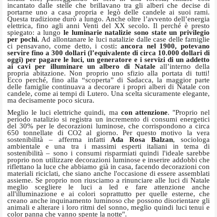
incantato dalle stelle che brillavano tra gli alberi che decise di
portarne uno a casa propria e legò delle candele ai suoi rami.
Questa tradizione durò a lungo. Anche oltre l’avvento dell’energia
elettrica, fino agli anni Venti del XX secolo. Il perché è presto
spiegato: a lungo
le luminarie natalizie sono state un privilegio
per pochi.
Ad allontanare le luci natalizie dalle case delle famiglie
ci pensavano, come detto, i costi
: ancora nel 1900, potevano
servire fino a 300 dollari (l’equivalente di circa 10.000 dollari di
oggi) per pagare le luci, un generatore e i servizi di un addetto
ai cavi per illuminare un albero di Natale
all’interno della
propria abitazione. Non proprio uno sfizio alla portata di tutti!
Ecco perché, fino alla “scoperta” di Sadacca, la maggior parte
delle famiglie continuava a decorare i propri alberi di Natale con
candele, come ai tempi di Lutero. Una scelta sicuramente elegante,
ma decisamente poco sicura.
Meglio le luci elettriche quindi, ma
con attenzione
. "Proprio nel
periodo natalizio si registra un incremento di consumi energetici
del 30% per le decorazioni luminose, che corrispondono a circa
650 tonnellate di CO2 al giorno. Per questo motivo la vera
sostenibilità – afferma infatti
Ada Rosa Balzan
, sociologa
ambientale e una tra i massimi esperti italiani in tema di
sostenibilità – sono i consumi risparmiati quindi l'ideale sarebbe
proprio non utilizzare decorazioni luminose e inserire addobbi che
riflettano la luce che abbiamo già in casa, facendo decorazioni con
materiali riciclati, che siano anche l'occasione di essere assemblati
assieme. Se proprio non riusciamo a rinunciare alle luci di Natale
meglio scegliere le luci a led e fare attenzione anche
all'illuminazione e ai colori soprattutto per quelle esterne, che
creano anche inquinamento luminoso che possono disorientare gli
animali e alterare i loro ritmi del sonno, meglio quindi luci tenui e
color panna che vanno spente la notte".