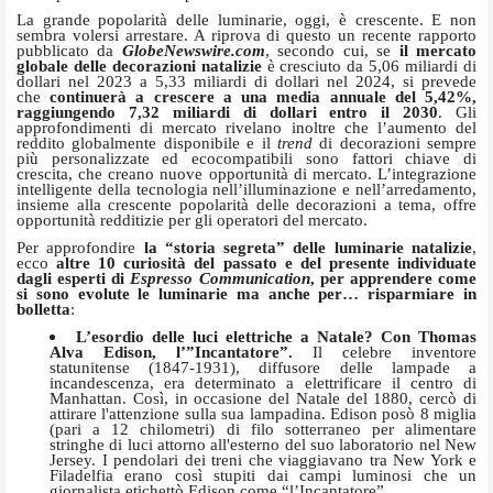
La grande popolarità delle luminarie, oggi, è crescente. E non
sembra volersi arrestare. A riprova di questo un recente rapporto
pubblicato da
GlobeNewswire.com
, secondo cui, se
il mercato
globale delle decorazioni natalizie
è cresciuto da 5,06 miliardi di
dollari nel 2023 a 5,33 miliardi di dollari nel 2024, si prevede
che
continuerà a crescere a una media annuale del 5,42%,
raggiungendo 7,32 miliardi di dollari entro il 2030
. Gli
approfondimenti di mercato rivelano inoltre che l’aumento del
reddito globalmente disponibile e il
trend
di decorazioni sempre
più personalizzate ed ecocompatibili sono fattori chiave di
crescita, che creano nuove opportunità di mercato. L’integrazione
intelligente della tecnologia nell’illuminazione e nell’arredamento,
insieme alla crescente popolarità delle decorazioni a tema, offre
opportunità redditizie per gli operatori del mercato.
Per approfondire
la “storia segreta” delle luminarie natalizie
,
ecco
altre 10 curiosità del passato e del presente individuate
dagli esperti di
Espresso Communication
, per apprendere come
si sono evolute le luminarie ma anche per… risparmiare in
bolletta
:
L’esordio delle luci elettriche a Natale? Con Thomas
Alva Edison, l’”Incantatore”.
Il celebre inventore
statunitense (1847-1931), diffusore delle lampade a
incandescenza, era determinato a elettrificare il centro di
Manhattan. Così, in occasione del Natale del 1880, cercò di
attirare l'attenzione sulla sua lampadina. Edison posò 8 miglia
(pari a 12 chilometri) di filo sotterraneo per alimentare
stringhe di luci attorno all'esterno del suo laboratorio nel New
Jersey. I pendolari dei treni che viaggiavano tra New York e
Filadelfia erano così stupiti dai campi luminosi che un
giornalista etichettò Edison come “l’Incantatore”.