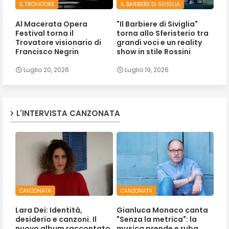
IL TROVATORE
IL BARBIERE DI SIVIGLIA
Al Macerata Opera
"Il Barbiere di Siviglia"
Festival torna il
torna allo Sferisterio tra
Trovatore visionario di
grandi voci e un reality
Francisco Negrin
show in stile Rossini
Luglio 20, 2026
Luglio 19, 2026
L'INTERVISTA CANZONATA
CANZONATA
CANZONATA
Lara Dei: Identità,
Gianluca Monaco canta
desiderio e canzoni. Il
"Senza la metrica": la
nuovo album raccontato
musica prende e ruba