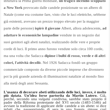
infuriava la Prima guerra mondiale,
un tragico incendio scoppiato
a New York
provocato dalle candele posizionate su un albero di
Natale (come era costume fare, visto che le luci elettriche, sebbene
già esistenti, avevano un prezzo troppo elevato per la maggior
parte delle persone)
ispirò il giovane
Albert, allora adolescente
, ad
adattare le economiche lampadine
vendute in un negozio dai
suoi genitori agli abeti natalizi, realizzando delle vere e proprie
corde di luci. Il primo anno furono vendute solo circa 100 corde,
ma una volta che Sadacca
dipinse i bulbi di rosso, verde e di altri
colori, l'attività decollò
. Nel 1926 Sadacca fondò un gruppo
commerciale composto da diverse piccole imprese che divennero
poi la più grande azienda di illuminazioni natalizie al mondo fino
alla metà degli anni Sessanta.
L’usanza di decorare abeti utilizzando delle luci, invece, è molto
più datata
.
Un’idea forse partorita da Martin Lutero.
Già,
perché, secondo una
vulgata
condivisa, sarebbe stato proprio il
padre della Riforma protestante del XVI secolo (1483-1546) ad
avviare la tradizione di applicare delle candele a un abete: si dice
infatti che, passeggiando di sera in una foresta, rimase così