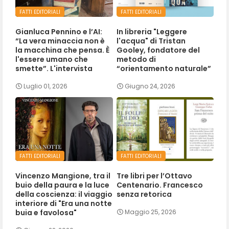
FATTI EDITORIALI
FATTI EDITORIALI
Gianluca Pennino e l’AI:
In libreria "Leggere
“La vera minaccia non è
l'acqua" di Tristan
la macchina che pensa. È
Gooley, fondatore del
l'essere umano che
metodo di
smette”. L'intervista
“orientamento naturale”
Luglio 01, 2026
Giugno 24, 2026
FATTI EDITORIALI
FATTI EDITORIALI
Vincenzo Mangione, tra il
Tre libri per l’Ottavo
buio della paura e la luce
Centenario. Francesco
della coscienza: il viaggio
senza retorica
interiore di "Era una notte
buia e favolosa"
Maggio 25, 2026