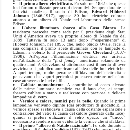
Il primo albero elettrificato.
Fu solo nel 1882 che queste
luci furono utilizzate per scopi decorativi. Sempre durante le
festività natalizie, il socio di Edison,
Edward Hibberd
Johnson
(1846-1917), appese 80 luci elettriche colorate
attorno a un albero di Natale nel laboratorio dello stesso
Edison.
L’abete illuminato sbarca alla Casa Bianca.
La
residenza prescelta come sede per il presidente degli Stati
Uniti d’America aveva un proprio albero di Natale fin dal
1889. Tuttavia fu solo 13 anni dopo l’”esperimento” di
Hibberd Johnson, nel 1895, che, nello Studio Ovale, fece la
sua comparsa il primo abete illuminato con le lampade di
Edison: a volerlo fu il presidente
Grover Cleveland
(1837-
1908). All’epoca l’illuminazione elettrica era arrivata
nell’abitazione della “
first family
” americana solamente da
quattro anni. A Cleveland si attribuisce così il merito di aver
avvicinato il pubblico americano all'idea delle luci elettriche.
A quel tempo, molte persone diffidavano dell'elettricità e
pensavano che vapori pericolosi potessero entrare nelle loro
case attraverso le luci e i fili.
Cablate manualmente
. A contribuire al costo elevato
delle prime luminarie natalizie era il fatto che, ai tempi,
fossero cablate a mano e realizzate con preziose e delicate
lampadine di vetro.
Vernice e calore, nemici per la pelle.
Quando le prime
lampadine venivano dipinte (dai produttori di giocattoli), la
vernice spesso si sfaldava a causa della costante espansione e
contrazione del vetro (a causa del calore generato dalla luce),
quindi si preferì utilizzare il vetro opaco, un “trucco”
necessario a rendere meno evidente la vernice che si sfaldava.
Il primo “albero di Natale nazionale”.
Fu solo durante la
presidenza di
Calvin Coolidge
(1872-1933) che prese il via la