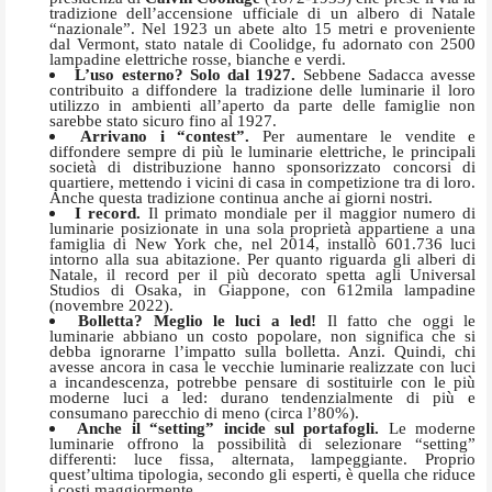
tradizione dell’accensione ufficiale di un albero di Natale
“nazionale”. Nel 1923 un abete alto 15 metri e proveniente
dal Vermont, stato natale di Coolidge, fu adornato con 2500
lampadine elettriche rosse, bianche e verdi.
L’uso esterno? Solo dal 1927.
Sebbene Sadacca avesse
contribuito a diffondere la tradizione delle luminarie
il loro
utilizzo in ambienti all’aperto da parte delle famiglie non
sarebbe stato sicuro fino al 1927.
Arrivano i “contest”.
Per aumentare le vendite e
diffondere sempre di più le luminarie elettriche, le principali
società di distribuzione hanno sponsorizzato concorsi di
quartiere, mettendo i vicini di casa in competizione tra di loro.
Anche questa tradizione continua anche ai giorni nostri.
I record.
Il primato mondiale per il maggior numero di
luminarie posizionate in una sola proprietà appartiene a una
famiglia di New York che, nel 2014, installò 601.736 luci
intorno alla sua abitazione. Per quanto riguarda gli alberi di
Natale, il record per il più decorato spetta agli Universal
Studios di Osaka, in Giappone, con 612mila lampadine
(novembre 2022).
Bolletta? Meglio le luci a led!
Il fatto che oggi le
luminarie abbiano un costo popolare, non significa che si
debba ignorarne l’impatto sulla bolletta. Anzi. Quindi, chi
avesse ancora in casa le vecchie luminarie realizzate con luci
a incandescenza, potrebbe pensare di sostituirle con le più
moderne luci a led: durano tendenzialmente di più e
consumano parecchio di meno (circa l’80%).
Anche il “setting” incide sul portafogli.
Le moderne
luminarie offrono la possibilità di selezionare “setting”
differenti: luce fissa, alternata, lampeggiante. Proprio
quest’ultima tipologia, secondo gli esperti, è quella che riduce
i costi maggiormente.