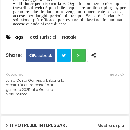
Il timer per risparmiare.
Oggi, in commercio (è semplice
trovarli sul web) è possibile acquistare un timer plug-in, per
garantire che le luci non vengano dimenticate e lasciate
accese per lunghi periodi di tempo. Se si è sbadati è la
soluzione più efficace per evitare di lasciare le luminarie
accese quando si esce di casa.
Tags
Fatti Turistici
Natale
Facebook
Twit
Wh
VECCHIA
NUOVA
Luísa Costa Gomes, a Lisbona la
ter
ats
mostra "A outra coisa" dall'11
gennaio 2025 alla Galleria
Monumental
ap
p
TI POTREBBE INTERESSARE
Mostra di più