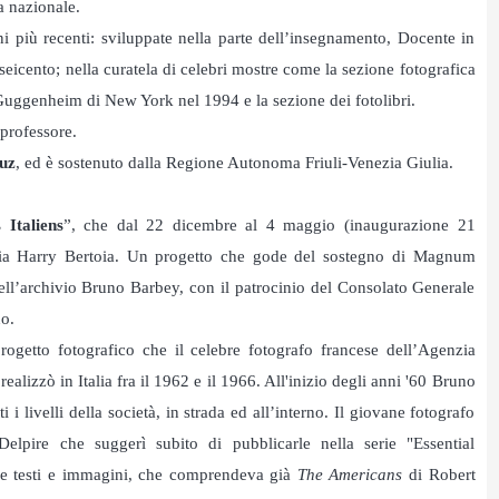
a nazionale.
i più recenti: sviluppate nella parte dell’insegnamento, Docente in
 seicento; nella curatela di celebri mostre come la sezione fotografica
Guggenheim di New York nel 1994 e la sezione dei fotolibri.
 professore.
uz
, ed è sostenuto dalla Regione Autonoma Friuli-Venezia Giulia.
Italiens
”, che dal 22 dicembre al 4 maggio (inaugurazione 21
eria Harry Bertoia. Un progetto che gode del sostegno di Magnum
ell’archivio Bruno Barbey, con il patrocinio del Consolato Generale
no.
progetto fotografico che il celebre fotografo francese dell’Agenzia
izzò in Italia fra il 1962 e il 1966. All'inizio degli anni '60 Bruno
ti i livelli della società, in strada ed all’interno. Il giovane fotografo
lpire che suggerì subito di pubblicarle nella serie "Essential
one testi e immagini, che comprendeva già
The Americans
di Robert