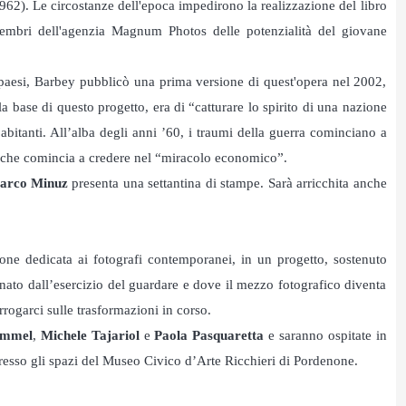
962). Le circostanze dell'epoca impedirono la realizzazione del libro
 membri dell'agenzia Magnum Photos delle potenzialità del giovane
paesi, Barbey pubblicò una prima versione di quest'opera nel 2002,
a base di questo progetto, era di “catturare lo spirito di una nazione
 abitanti. All’alba degli anni ’60, i traumi della guerra cominciano a
a che comincia a credere nel “miracolo economico”.
arco Minuz
presenta una settantina di stampe. Sarà arricchita anche
one dedicata ai fotografi contemporanei, in un progetto, sostenuto
ato dall’esercizio del guardare e dove il mezzo fotografico diventa
rrogarci sulle trasformazioni in corso.
mmel
,
Michele Tajariol
e
Paola Pasquaretta
e saranno ospitate in
resso gli spazi del Museo Civico d’Arte Ricchieri di Pordenone.