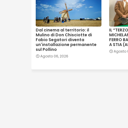
Dal cinema al territorio: il
IL “TERZ
Mulino di Don Chisciotte di
MICHELA
Fabio Segatori diventa
FERRO B
un'installazione permanente
A STIA (
sul Pollino
Agosto 
Agosto 06, 2026