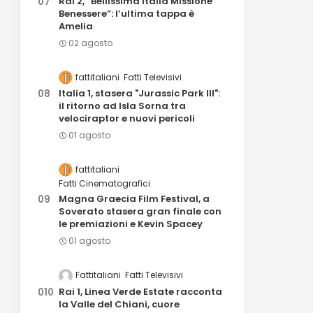
Rai 2, “Bellissima Italia Missione
Benessere”: l’ultima tappa è
Amelia
02 agosto
fattitaliani
Fatti Televisivi
Italia 1, stasera "Jurassic Park III":
il ritorno ad Isla Sorna tra
velociraptor e nuovi pericoli
01 agosto
fattitaliani
Fatti Cinematografici
Magna Graecia Film Festival, a
Soverato stasera gran finale con
le premiazioni e Kevin Spacey
01 agosto
Fattitaliani
Fatti Televisivi
Rai 1, Linea Verde Estate racconta
la Valle del Chiani, cuore