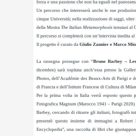
forza e una passione che non ha eguali nel panoram
Un percorso che interesserà anche le sue produzion
cinque Università; nella realizzazione di saggi, oltre
della Mostra
The Italian Metamorphosis
tenutasi al 
Il percorso si completerà con un’intervista inedita al
Il progetto è curato da
Giulio Zannier e Marco Min
La rassegna prosegue con “
Bruno Barbey – Les 
dicembre) sarà ospitata anch’essa presso la Gall
Photos, dell’Académie des Beaux-Arts di Parigi e d
di Francia e dell’Istituto Francese di Cultura di Mila
Per la prima volta in Italia verrà esposto questo 
Fotografica Magnum (Marocco 1941 – Parigi 2020) real
Barbey, cercando di ritrarre gli italiani, fotografò tut
presentò questo insieme di immagini a Robert De
Encyclopedia", una raccolta di libri che giustapp