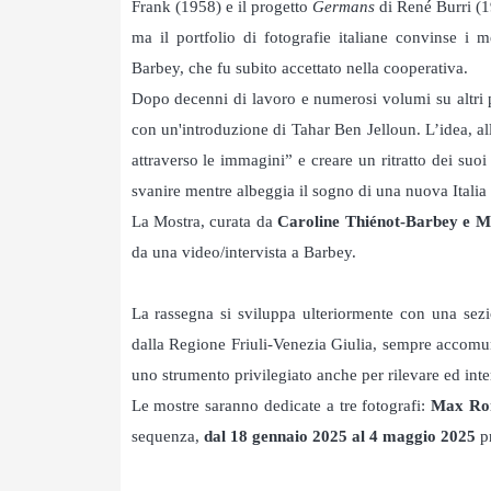
Frank (1958) e il progetto
Germans
di René Burri (1
ma il portfolio di fotografie italiane convinse i
Barbey, che fu subito accettato nella cooperativa.
Dopo decenni di lavoro e numerosi volumi su altri 
con un'introduzione di Tahar Ben Jelloun. L’idea, all
attraverso le immagini” e creare un ritratto dei suoi
svanire mentre albeggia il sogno di una nuova Itali
La Mostra, curata da
Caroline Thiénot-Barbey
e M
da una video/intervista a Barbey.
La rassegna si sviluppa ulteriormente con una sezi
dalla Regione Friuli-Venezia Giulia, sempre accomun
uno strumento privilegiato anche per rilevare ed inte
Le mostre saranno dedicate a tre fotografi:
Max Ro
sequenza,
dal 18 gennaio 2025 al 4 maggio 2025
p