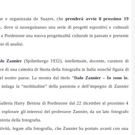
e e organizzata da Suazes, che
prenderà avvio il prossimo 19
5
, dove si susseguiranno una serie di progetti espositivi e culturali
e a Pordenone una nuova progettualità culturale in passato e presente
o di analisi.
alo Zannier
(Spilimbergo 1932), intellettuale, docente, curatore di
re di una cattedra di Storia della fotografia in Italia nonché figura di
el nostro paese. La mostra dal titolo “
Italo Zannier – Io sono io.
 indaga la “moltitudine” della passione e dell’impegno di Zannier
a Galleria Harry Bertoia di Pordenone dal 22 dicembre al prossimo 4
splorare gli interessi del professore Zannier, da un lato fotografo
storia della fotografia.
tività, legate alla fotografia, che Zannier ha portato avanti con una