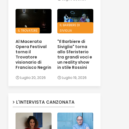
IL BARBIERE DI
IL TROVATORE
SIVIGLIA
Al Macerata
"Il Barbiere di
Opera Festival
Siviglia" torna
torna il
allo Sferisterio
Trovatore
tra grandi voci e
visionario di
un reality show
Francisco Negrin
in stile Rossini
Luglio 20, 2026
Luglio 19, 2026
L'INTERVISTA CANZONATA