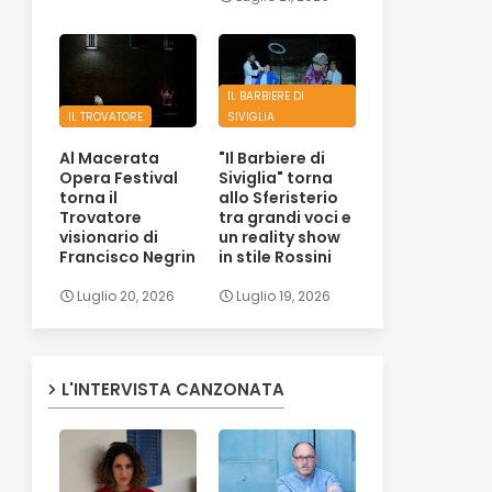
IL BARBIERE DI
IL TROVATORE
SIVIGLIA
Al Macerata
"Il Barbiere di
Opera Festival
Siviglia" torna
torna il
allo Sferisterio
Trovatore
tra grandi voci e
visionario di
un reality show
Francisco Negrin
in stile Rossini
Luglio 20, 2026
Luglio 19, 2026
L'INTERVISTA CANZONATA