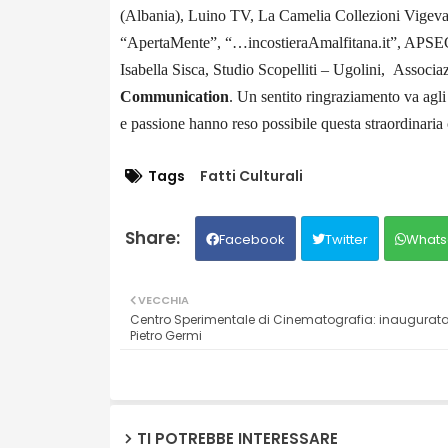
(Albania), Luino TV, La Camelia Collezioni Vigeva
“ApertaMente”, “…incostieraAmalfitana.it”, APSEC 
Isabella Sisca, Studio Scopelliti – Ugolini, Associaz
Communication
.
Un sentito ringraziamento va agli 
e passione hanno reso possibile questa straordinaria
Tags
Fatti Culturali
Facebook
Twitter
Whats
VECCHIA
Centro Sperimentale di Cinematografia: inaugurata
Pietro Germi
TI POTREBBE INTERESSARE