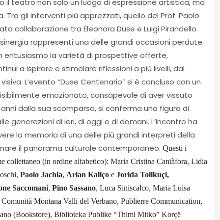
o il teatro non solo un luogo di espressione artistica, ma
. Tra gli interventi più apprezzati, quello del Prof. Paolo
ta collaborazione tra Eleonora Duse e Luigi Pirandello.
nergia rappresenti una delle grandi occasioni perdute
on entusiasmo la varietà di prospettive offerte,
i a ispirare e stimolare riflessioni a più livelli, dal
rte visiva. L’evento “Duse Centenario” si è concluso con un
visibilmente emozionato, consapevole di aver vissuto
 anni dalla sua scomparsa, si conferma una figura di
e generazioni di ieri, di oggi e di domani. L’incontro ha
ere la memoria di una delle più grandi interpreti della
luminare il panorama culturale contemporaneo.
Questi i
e collettaneo (in ordine alfabetico): Maria Cristina Cantàfora, Lidia
oschi,
Paolo Jachia
,
Arian Kallço
e
Jorida Tollkuçi,
one Saccomani
,
Pino Sassano
, Luca Siniscalco, Maria Luisa
i: Comunità Montana Valli del Verbano, Publierre Communication,
ano (Bookstore), Biblioteka Publike “Thimi Mitko” Korçë