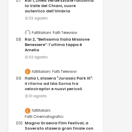
Rai 1, Linea Verde Estate racconta
la Valle del Chiani, cuore
autentico dell’Umbria
02 agosto
Fattitaliani
Fatti Televisivi
Rai 2, “Bellissima Italia Missione
Benessere”: l’ultima tappa è
Amelia
02 agosto
fattitaliani
Fatti Televisivi
Italia 1, stasera "Jurassic Park III":
il ritorno ad Isla Sorna tra
velociraptor e nuovi pericoli
01 agosto
fattitaliani
Fatti Cinematografici
Magna Graecia Film Festival, a
Soverato stasera gran finale con