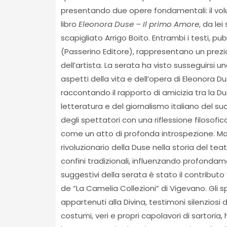
presentando due opere fondamentali: il vo
libro
Eleonora Duse – Il primo Amore
, da lei
scapigliato Arrigo Boito. Entrambi i testi, p
(Passerino Editore), rappresentano un prezi
dell’artista. La serata ha visto susseguirsi u
aspetti della vita e dell’opera di Eleonora D
raccontando il rapporto di amicizia tra la Dus
letteratura e del giornalismo italiano del su
degli spettatori con una riflessione filosofic
come un atto di profonda introspezione. Mari
rivoluzionario della Duse nella storia del t
confini tradizionali, influenzando profonda
suggestivi della serata è stato il contributo v
de “La Camelia Collezioni” di Vigevano. Gli 
appartenuti alla Divina, testimoni silenziosi
costumi, veri e propri capolavori di sartoria