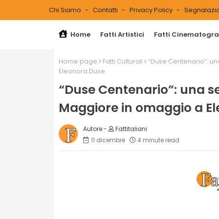
Chi Siamo
Contatti
Privacy Policy
Segnalazio
Home
Fatti Artistici
Fatti Cinematograf
Home page
Fatti Culturali
“Duse Centenario”: un
Eleonora Duse
“Duse Centenario”: una se
Maggiore in omaggio a E
Fattitaliani
11 dicembre
4 minute read