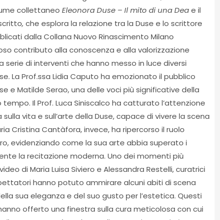
lume collettaneo
Eleonora Duse – Il mito di una Dea
e il
 scritto
,
che esplora la relazione tra la Duse e lo scrittore
ubblicati dalla Collana Nuovo Rinascimento Milano
oso contributo alla conoscenza e alla valorizzazione
na serie di interventi che hanno messo in luce diversi
use. La Prof.ssa Lidia Caputo ha emozionato il pubblico
e e Matilde Serao, una delle voci più significative della
o tempo. Il Prof. Luca Siniscalco ha catturato l’attenzione
a sulla vita e sull’arte della Duse, capace di vivere la scena
a Cristina Cantàfora, invece, ha ripercorso il ruolo
eatro, evidenziando come la sua arte abbia superato i
mente la recitazione moderna. Uno dei momenti più
ideo di Maria Luisa Siviero e Alessandra Restelli, curatrici
spettatori hanno potuto ammirare alcuni abiti di scena
 della sua eleganza e del suo gusto per l’estetica. Questi
, hanno offerto una finestra sulla cura meticolosa con cui