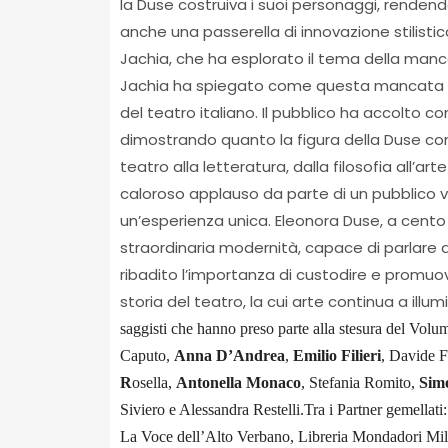
la Duse costruiva i suoi personaggi, rendend
anche una passerella di innovazione stilistica
Jachia, che ha esplorato il tema della manca
Jachia ha spiegato come questa mancata si
del teatro italiano. Il pubblico ha accolto c
dimostrando quanto la figura della Duse continu
teatro alla letteratura, dalla filosofia all’a
caloroso applauso da parte di un pubblico 
un’esperienza unica. Eleonora Duse, a cento
straordinaria modernità, capace di parlare all
ribadito l’importanza di custodire e promuov
storia del teatro, la cui arte continua a il
saggisti che hanno preso parte alla stesura del Volum
Caputo,
Anna D’Andrea
,
Emilio Filieri
, Davide F
R
osella,
Antonella Monaco
, Stefania Romito,
Sim
Siviero e Alessandra Restelli.
Tra i Partner gemellat
La Voce dell’Alto Verbano, Libreria Mondadori Mil