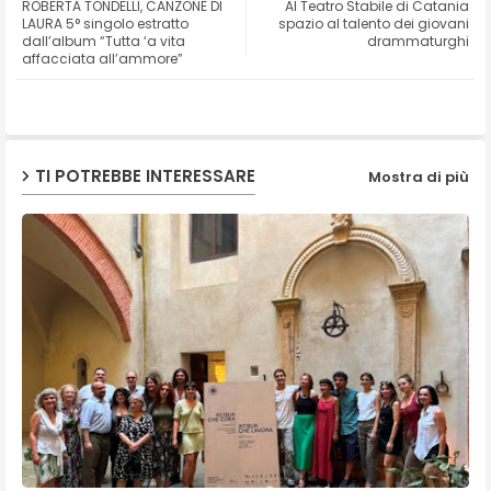
ROBERTA TONDELLI, CANZONE DI
Al Teatro Stabile di Catania
ter
ats
LAURA 5° singolo estratto
spazio al talento dei giovani
dall’album “Tutta ‘a vita
drammaturghi
affacciata all’ammore”
ap
p
TI POTREBBE INTERESSARE
Mostra di più