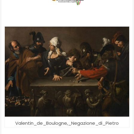
Valentin_de_Boulogne,_Negazione_di_Pietro