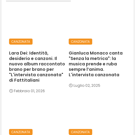
CANZONATA
CANZONATA
Lara Dei: Identità,
Gianluca Monaco canta
desiderio e canzoni. Il
"Senza la metrica": la
nuovo album raccontato
musica prende e ruba
brano per brano per
sempre l’anima.
"L'intervista canzonata"
L'intervista canzonata
di Fattitaliani
Luglio 02, 2025
Febbraio 01, 2026
CANZONATA
CANZONATA