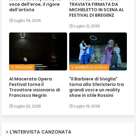
voce dell'eroe, il rigore
TRAVIATA FIRMATA DA
dell'artista
MICHIELETTO IN SCENA AL
FESTIVAL DI BREGENZ
Luglio 29, 2026
Luglio 21, 2026
IL TROVATORE
IL BARBIERE DI SIVIGLIA
Al Macerata Opera
"Il Barbiere di Siviglia"
Festival torna il
torna allo Sferisterio tra
Trovatore visionario di
grandi voci e un reality
Francisco Negrin
show in stile Rossini
Luglio 20, 2026
Luglio 19, 2026
L'INTERVISTA CANZONATA