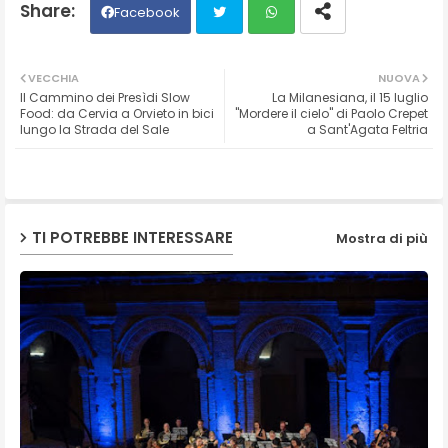
Facebook
Twit
Wh
VECCHIA
NUOVA
Il Cammino dei Presìdi Slow
La Milanesiana, il 15 luglio
ter
ats
Food: da Cervia a Orvieto in bici
"Mordere il cielo" di Paolo Crepet
lungo la Strada del Sale
a Sant'Agata Feltria
ap
p
TI POTREBBE INTERESSARE
Mostra di più