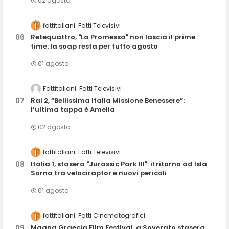
02 agosto
fattitaliani
Fatti Televisivi
Retequattro, "La Promessa" non lascia il prime
time: la soap resta per tutto agosto
01 agosto
Fattitaliani
Fatti Televisivi
Rai 2, “Bellissima Italia Missione Benessere”:
l’ultima tappa è Amelia
02 agosto
fattitaliani
Fatti Televisivi
Italia 1, stasera "Jurassic Park III": il ritorno ad Isla
Sorna tra velociraptor e nuovi pericoli
01 agosto
fattitaliani
Fatti Cinematografici
Magna Graecia Film Festival, a Soverato stasera