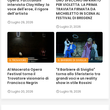
Opera. Fattitaliani
UNO SPECCHIO INFRANTO
intervista Clay Hilley: la
PER VIOLETTA: LA PRIMA
voce dell'eroe, il rigore
TRAVIATA FIRMATA DA
dell'artista
MICHIELETTO IN SCENA AL
FESTIVAL DI BREGENZ
Luglio 29, 2026
Luglio 21, 2026
IL TROVATORE
IL BARBIERE DI SIVIGLIA
Al Macerata Opera
"Il Barbiere di Siviglia"
Festival torna il
torna allo Sferisterio tra
Trovatore visionario di
grandi voci e un reality
Francisco Negrin
show in stile Rossini
Luglio 20, 2026
Luglio 19, 2026