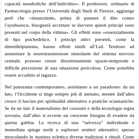
capacità metaboliche dell’individuo». Il professore, ordinario di
Farmacologia presso l’Università degli Studi di Firenze, aggiunge
però che «innanzitutto, prima di puntare il dito contro
l’
ayahuasca
, bisognerà accertare se davvero questi principi sono
presenti nel corpo della vittima». Gli effetti sono «essenzialmente
di tipo psichedelico. I principi attivi presenti, come la
dimetiltriptamina, hanno effetti simili all’Lsd. Tendono ad
aumentare la neurotrasmissione stimolante del sistema nervoso
centrale, possono creare disorientamento spazio-temporale e
difficile percezione di una situazione pericolosa. Come potrebbe
essere accaduto al ragazzo.
Nel panorama contemporaneo, assistiamo a un paradosso: da un
lato, l’Occidente si tinge sempre più di ateismo, mentre dall’altro
cresce il fascino per spiritualità alternative e pratiche sciamaniche.
Se da un lato il materialismo dei consumi e della tecnologia regna
sovrano, dall’altro si avverte un crescente bisogno di evadere da
questa gabbia. La ricerca di una “salvezza” individuale e
immediata spinge molti a esplorare sentieri alternativi, spesso
mescolando in maniera eclettica diverse tradizioni e rituali. Come