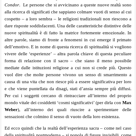
Condor
. Le persone che si avvicinano a queste nuove realtà sono
alla ricerca di significati che sappiano colmare vuoti di senso al cui
cospetto – a loro sembra – le religioni tradizionali non riescono a
dare risposte soddisfacenti. Una delle caratteristiche distintive delle
nuove spiritualità è di fatto la matrice fortemente emozionale. In
altre parole, siamo di fronte a fenomeni in cui emerge il primato
dell’emotivo. E in nome di questa ricerca di spiritualità si vogliono
vivere delle ‘esperienze’ – altra parola chiave di questa peculiare
forma di relazione con il sacro – che siano il meno possibile
mediate dalle istituzioni religiose a cui non si crede più. Questo
vuol dire che molte persone vivono un senso di smarrimento a
causa di una vita che non riesce più a essere significativa per loro
e che viene puntellata da disagi, stati d’ansia sempre più diffusi.
Per cui i soggetti cercano di rintracciare all’interno del proprio
mondo vitale dei cosiddetti ‘cosmi significativi’ (per dirla con
Max
Weber
), all’interno dei quali riuscire a sperimentare delle
sensazioni che colmino il senso di vuoto della loro esistenza.
Ed ecco quindi che la realtà dell’esperienza sacra – come nel caso
della spiritualità postmoderna – si popola di figure invisibili, come