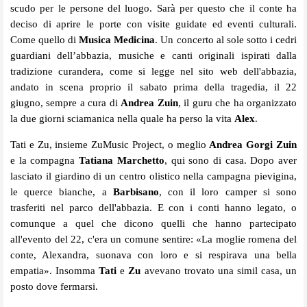
scudo per le persone del luogo. Sarà per questo che il conte ha
deciso di aprire le porte con visite guidate ed eventi culturali.
Come quello di
Musica Medicina
. Un concerto al sole sotto i cedri
guardiani dell’abbazia, musiche e canti originali ispirati dalla
tradizione curandera, come si legge nel sito web dell'abbazia,
andato in scena proprio il sabato prima della tragedia, il 22
giugno, sempre a cura di
Andrea Zuin
, il guru che ha organizzato
la due giorni sciamanica nella quale ha perso la vita
Alex
.
Tati e Zu, insieme ZuMusic Project, o meglio
Andrea Gorgi Zuin
e la compagna
Tatiana Marchetto
, qui sono di casa. Dopo aver
lasciato il giardino di un centro olistico nella campagna pievigina,
le querce bianche, a
Barbisano
, con il loro camper si sono
trasferiti nel parco dell'abbazia. E con i conti hanno legato, o
comunque a quel che dicono quelli che hanno partecipato
all'evento del 22, c'era un comune sentire: «La moglie romena del
conte, Alexandra, suonava con loro e si respirava una bella
empatia». Insomma
Tati
e
Zu
avevano trovato una simil casa, un
posto dove fermarsi.