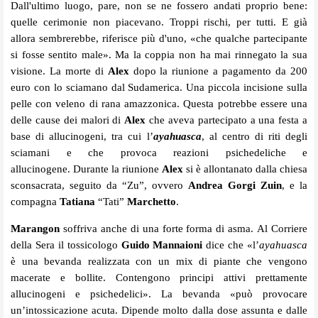
Dall'ultimo luogo, pare, non se ne fossero andati proprio bene:
quelle cerimonie non piacevano. Troppi rischi, per tutti. E già
allora sembrerebbe, riferisce più d'uno, «che qualche partecipante
si fosse sentito male». Ma la coppia non ha mai rinnegato la sua
visione. La morte di
Alex
dopo la riunione a pagamento da 200
euro con lo sciamano dal Sudamerica. Una piccola incisione sulla
pelle con veleno di rana amazzonica. Questa potrebbe essere una
delle cause dei malori di
Alex
che aveva partecipato a una festa a
base di allucinogeni, tra cui l’
ayahuasca
, al centro di riti degli
sciamani e che provoca reazioni psichedeliche e
allucinogene. Durante la riunione
Alex
si è allontanato dalla chiesa
sconsacrata, seguito da “Zu”, ovvero
Andrea Gorgi Zuin
, e la
compagna
Tatiana
“Tati”
Marchetto
.
Marangon
soffriva anche di una forte forma di asma. Al Corriere
della Sera il tossicologo
Guido Mannaioni
dice che «l’
ayahuasca
è una bevanda realizzata con un mix di piante che vengono
macerate e bollite. Contengono principi attivi prettamente
allucinogeni e psichedelici». La bevanda «può provocare
un’intossicazione acuta. Dipende molto dalla dose assunta e dalle