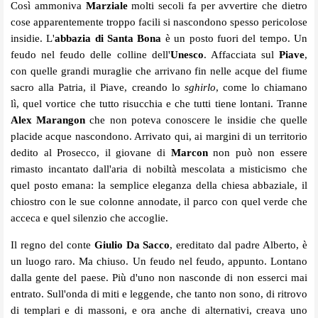
Così ammoniva
Marziale
molti secoli fa per avvertire che dietro
cose apparentemente troppo facili si nascondono spesso pericolose
insidie. L'
abbazia di Santa Bona
è un posto fuori del tempo. Un
feudo nel feudo delle colline dell'
Unesco
. Affacciata sul
Piave
,
con quelle grandi muraglie che arrivano fin nelle acque del fiume
sacro alla Patria, il Piave, creando lo
sghirlo
, come lo chiamano
lì, quel vortice che tutto risucchia e che tutti tiene lontani. Tranne
Alex Marangon
che non poteva conoscere le insidie che quelle
placide acque nascondono. Arrivato qui, ai margini di un territorio
dedito al Prosecco, il giovane di
Marcon
non può non essere
rimasto incantato dall'aria di nobiltà mescolata a misticismo che
quel posto emana: la semplice eleganza della chiesa abbaziale, il
chiostro con le sue colonne annodate, il parco con quel verde che
acceca e quel silenzio che accoglie.
Il regno del conte
Giulio Da Sacco
, ereditato dal padre Alberto, è
un luogo raro. Ma chiuso. Un feudo nel feudo, appunto. Lontano
dalla gente del paese. Più d'uno non nasconde di non esserci mai
entrato. Sull'onda di miti e leggende, che tanto non sono, di ritrovo
di templari e di massoni, e ora anche di alternativi, creava uno