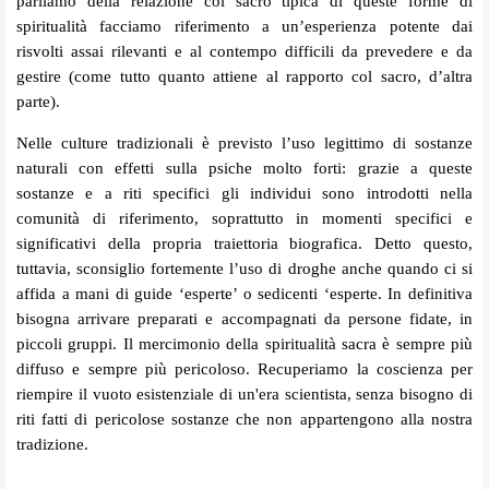
parliamo della relazione col sacro tipica di queste forme di
spiritualità facciamo riferimento a un’esperienza potente dai
risvolti assai rilevanti e al contempo difficili da prevedere e da
gestire (come tutto quanto attiene al rapporto col sacro, d’altra
parte).
Nelle culture tradizionali è previsto l’uso legittimo di sostanze
naturali con effetti sulla psiche molto forti: grazie a queste
sostanze e a riti specifici gli individui sono introdotti nella
comunità di riferimento, soprattutto in momenti specifici e
significativi della propria traiettoria biografica. Detto questo,
tuttavia, sconsiglio fortemente l’uso di droghe anche quando ci si
affida a mani di guide ‘esperte’ o sedicenti ‘esperte. In definitiva
bisogna arrivare preparati e accompagnati da persone fidate, in
piccoli gruppi. Il mercimonio della spiritualità sacra è sempre più
diffuso e sempre più pericoloso. Recuperiamo la coscienza per
riempire il vuoto esistenziale di un'era scientista, senza bisogno di
riti fatti di pericolose sostanze che non appartengono alla nostra
tradizione.