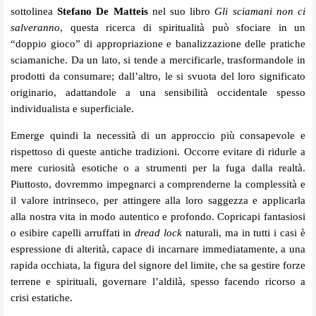
sottolinea
Stefano De Matteis
nel suo libro
Gli sciamani non ci
salveranno
, questa ricerca di spiritualità può sfociare in un
“doppio gioco” di appropriazione e banalizzazione delle pratiche
sciamaniche. Da un lato, si tende a mercificarle, trasformandole in
prodotti da consumare; dall’altro, le si svuota del loro significato
originario, adattandole a una sensibilità occidentale spesso
individualista e superficiale.
Emerge quindi la necessità di un approccio più consapevole e
rispettoso di queste antiche tradizioni. Occorre evitare di ridurle a
mere curiosità esotiche o a strumenti per la fuga dalla realtà.
Piuttosto, dovremmo impegnarci a comprenderne la complessità e
il valore intrinseco, per attingere alla loro saggezza e applicarla
alla nostra vita in modo autentico e profondo. Copricapi fantasiosi
o esibire capelli arruffati in
dread lock
naturali, ma in tutti i casi è
espressione di alterità, capace di incarnare immediatamente, a una
rapida occhiata, la figura del signore del limite, che sa gestire forze
terrene e spirituali, governare l’aldilà, spesso facendo ricorso a
crisi estatiche.