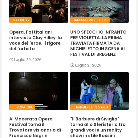
CLAY HILLEY
DAMIANO MICHIELETTO
Opera. Fattitaliani
UNO SPECCHIO INFRANTO
intervista Clay Hilley: la
PER VIOLETTA: LA PRIMA
voce dell'eroe, il rigore
TRAVIATA FIRMATA DA
dell'artista
MICHIELETTO IN SCENA AL
FESTIVAL DI BREGENZ
Luglio 29, 2026
Luglio 21, 2026
IL TROVATORE
IL BARBIERE DI SIVIGLIA
Al Macerata Opera
"Il Barbiere di Siviglia"
Festival torna il
torna allo Sferisterio tra
Trovatore visionario di
grandi voci e un reality
Francisco Negrin
show in stile Rossini