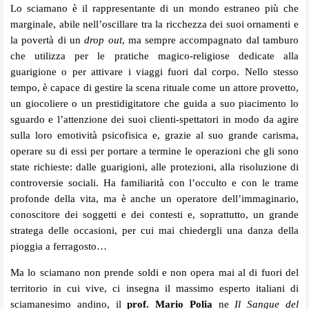
Lo sciamano è il rappresentante di un mondo estraneo più che
marginale, abile nell’oscillare tra la ricchezza dei suoi ornamenti e
la povertà di un
drop out
, ma sempre accompagnato dal tamburo
che utilizza per le pratiche magico-religiose dedicate alla
guarigione o per attivare i viaggi fuori dal corpo. Nello stesso
tempo, è capace di gestire la scena rituale come un attore provetto,
un giocoliere o un prestidigitatore che guida a suo piacimento lo
sguardo e l’attenzione dei suoi clienti-spettatori in modo da agire
sulla loro emotività psicofisica e, grazie al suo grande carisma,
operare su di essi per portare a termine le operazioni che gli sono
state richieste: dalle guarigioni, alle protezioni, alla risoluzione di
controversie sociali. Ha familiarità con l’occulto e con le trame
profonde della vita, ma è anche un operatore dell’immaginario,
conoscitore dei soggetti e dei contesti e, soprattutto, un grande
stratega delle occasioni, per cui mai chiedergli una danza della
pioggia a ferragosto…
Ma lo sciamano non prende soldi e non opera mai al di fuori del
territorio in cui vive, ci insegna il massimo esperto italiani di
sciamanesimo andino, il
prof. Mario Polia
ne
Il Sangue del