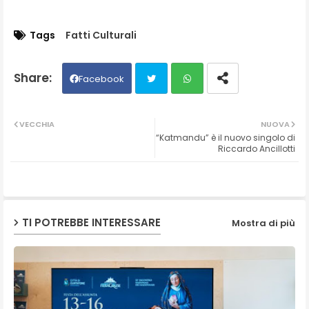
Tags
Fatti Culturali
Facebook
Twit
Wh
VECCHIA
NUOVA
“Katmandu” è il nuovo singolo di
ter
ats
Riccardo Ancillotti
ap
p
TI POTREBBE INTERESSARE
Mostra di più