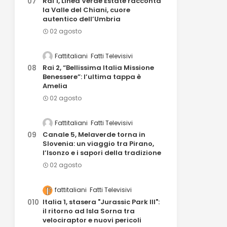
Rai 1, Linea Verde Estate racconta
la Valle del Chiani, cuore
autentico dell’Umbria
02 agosto
Fattitaliani
Fatti Televisivi
Rai 2, “Bellissima Italia Missione
Benessere”: l’ultima tappa è
Amelia
02 agosto
Fattitaliani
Fatti Televisivi
Canale 5, Melaverde torna in
Slovenia: un viaggio tra Pirano,
l’Isonzo e i sapori della tradizione
02 agosto
fattitaliani
Fatti Televisivi
Italia 1, stasera "Jurassic Park III":
il ritorno ad Isla Sorna tra
velociraptor e nuovi pericoli