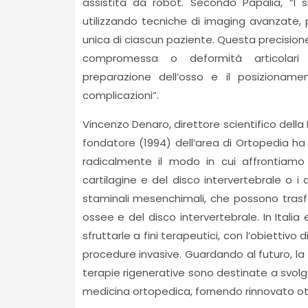
assistita da robot. Secondo Papalia, “I 
utilizzando tecniche di imaging avanzate, p
unica di ciascun paziente. Questa precision
compromessa o deformità articolari d
preparazione dell’osso e il posizionamen
complicazioni”.
Vincenzo Denaro, direttore scientifico dell
fondatore (1994) dell’area di Ortopedia 
radicalmente il modo in cui affrontiam
cartilagine e del disco intervertebrale o i
staminali mesenchimali, che possono trasform
ossee e del disco intervertebrale. In Ital
sfruttarle a fini terapeutici, con l’obiettivo
procedure invasive. Guardando al futuro, la
terapie rigenerative sono destinate a svolge
medicina ortopedica, fornendo rinnovato ott