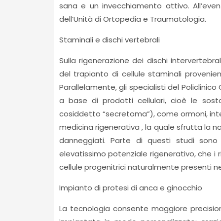
sana e un invecchiamento attivo. All’even
dell’Unità di Ortopedia e Traumatologia.
Staminali e dischi vertebrali
Sulla rigenerazione dei dischi intervertebra
del trapianto di cellule staminali proveni
Parallelamente, gli specialisti del Policlin
a base di prodotti cellulari, cioè le sosta
cosiddetto “secretoma”), come ormoni, interfe
medicina rigenerativa , la quale sfrutta la n
danneggiati. Parte di questi studi sono re
elevatissimo potenziale rigenerativo, che i 
cellule progenitrici naturalmente presenti nel
Impianto di protesi di anca e ginocchio
La tecnologia consente maggiore precisione