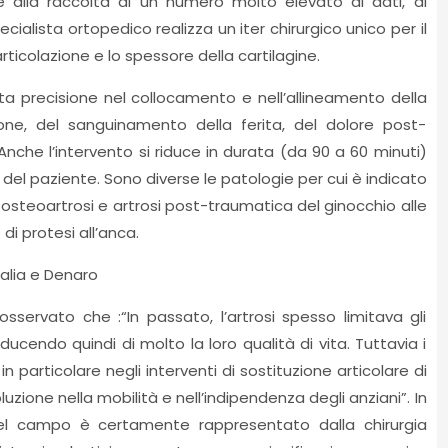
e alla raccolta di un numero molto elevato di dati, al
cialista ortopedico realizza un iter chirurgico unico per il
rticolazione e lo spessore della cartilagine.
ta precisione nel collocamento e nell’allineamento della
zione, del sanguinamento della ferita, del dolore post-
Anche l’intervento si riduce in durata (da 90 a 60 minuti)
l paziente. Sono diverse le patologie per cui è indicato
i, osteoartrosi e artrosi post-traumatica del ginocchio alle
di protesi all’anca.
palia e Denaro
sservato che :“In passato, l’artrosi spesso limitava gli
ducendo quindi di molto la loro qualità di vita. Tuttavia i
n particolare negli interventi di sostituzione articolare di
zione nella mobilità e nell’indipendenza degli anziani”. In
el campo è certamente rappresentato dalla chirurgia