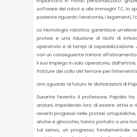
impiantata in modo personalizzato: grazi
software del robot e alle immagini TC, lo spe
paziente riguardo l’anatomia, i legamenti, l’a
La tecnologia robotica garantisce un’eleva
protesi e una riduzione di rischi di infe
operatorio e di tempi di ospedalizzazione. 
con un conseguente minore affaticamento de
il suo impiego in sala operatoria, dall’artros
fratture del collo del femore per l’intervento 
Uno sguardo al futuro: le dichiarazioni di Pa
Durante l’evento il professore Papalia ha o
anziani, impedendo loro di essere attivi e ri
recenti progressi nelle protesi ortopediche, i
anche e ginocchia, hanno portato a una rivolu
tal senso, un progresso fondamentale n