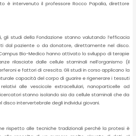
to è intervenuto il professore Rocco Papalia, direttore
li, gli studi della Fondazione stanno valutando l’efficacia
enti dal paziente o da donatore, direttamente nel disco.
ico Campus Bio-Medico hanno attivato lo sviluppo di terapie
nze rilasciate dalle cellule staminali nell’organismo (il
roni e fattori di crescita. Gli studi in corso applicano la
aturale capacità del corpo di guarire e rigenerare i tessuti
lativi alle vescicole extracellulari, nanoparticelle ad
ricercatori stanno isolando sia da cellule staminali che da
 disco intervertebrale degli individui giovani.
 rispetto alle tecniche tradizionali perché la protesi è