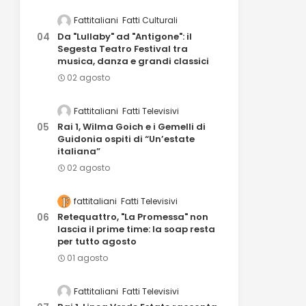
Fattitaliani
Fatti Culturali
Da "Lullaby" ad "Antigone": il
Segesta Teatro Festival tra
musica, danza e grandi classici
02 agosto
Fattitaliani
Fatti Televisivi
Rai 1, Wilma Goich e i Gemelli di
Guidonia ospiti di “Un’estate
italiana”
02 agosto
fattitaliani
Fatti Televisivi
Retequattro, "La Promessa" non
lascia il prime time: la soap resta
per tutto agosto
01 agosto
Fattitaliani
Fatti Televisivi