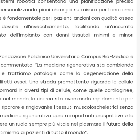
sistemi robotici consentono una pianificazione precisa
ersonalizzando piani chirurgici su misura per l’anatomia
e è fondamentale per i pazienti anziani con qualità ossea
ovute all’invecchiamento, facilitando un’accurata
to dell’impianto con danni tissutali minimi e minori
a Fondazione Policlinico Universitario Campus Bio-Medico e
ha commentato: “La medicina rigenerativa sta cambiando
o e trattiamo patologie come la degenerazione della
 difetti ossei. Una strada promettente riguarda le cellule
arsi in diversi tipi di cellule, come quelle cartilaginee,
ia e nel mondo, la ricerca sta avanzando rapidamente per
 di riparare e ringiovanire i tessuti muscoloscheletrici senza
 medicina rigenerativa apre a importanti prospettive e le
re un ruolo sempre più vitale nel plasmare il futuro della
imismo ai pazienti di tutto il mondo”.