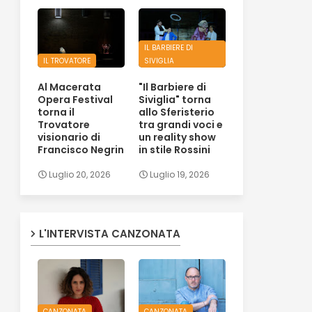
IL BARBIERE DI
IL TROVATORE
SIVIGLIA
Al Macerata
"Il Barbiere di
Opera Festival
Siviglia" torna
torna il
allo Sferisterio
Trovatore
tra grandi voci e
visionario di
un reality show
Francisco Negrin
in stile Rossini
Luglio 20, 2026
Luglio 19, 2026
L'INTERVISTA CANZONATA
CANZONATA
CANZONATA