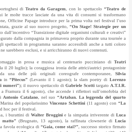
 portoghesi di
Teatro da Garagem
, con lo spettacolo
“Teatro de
ui le molte tracce lasciate da una vita di consumi si trasformano
ne, Officine Papage introduce per la prima volta nel festival l’uso
entata, grazie al suo nuovo progetto,
“On Stage! Strategie per un
to dall’incentivo “Transizione digitale organismi culturali e creativi”
gurato dalla compagnia in primavera proprio durante una tournée a
li spettacoli in programma saranno accessibili anche a tutti coloro
– ne sarebbero esclusi, e si arricchiranno di nuovi contenuti.
 l’omaggio in prosa e musica al centenario pucciniano di
Teatri
 il 20 luglio); la coraggiosa ironia delle attrici/autrici protagoniste
 da una delle più originali coreografe contemporanee,
Silvia
a
in
“Pitecus”
(Levanto il 1 agosto); la slam poetry di
Lorenzo
i numeri”
); il nuovo spettacolo di
Gabriele Scotti
targato
A.T.I.R.
 a Framura il 6 agosto), che accende i riflettori sull’omofobia del
di
Antonio Catalano
, nel suo
“Artaban. La leggenda del quarto
 Marina del popolarissimo
Vincenzo Schettini
(11 agosto)
con
“La
 hoc per il festival.
na, i burattini di
Walter Broggini
e la simpatia irriverente di
Luca
uo matto”
(Brugnato, 13 agosto), la raffinata clownerie di
Lucia
la favola ecologica di
“Gaia, come stai?”
, successo storico firmato