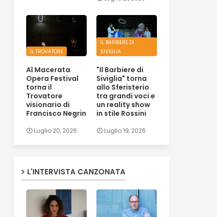
IL BARBIERE DI
IL TROVATORE
SIVIGLIA
Al Macerata
"Il Barbiere di
Opera Festival
Siviglia" torna
torna il
allo Sferisterio
Trovatore
tra grandi voci e
visionario di
un reality show
Francisco Negrin
in stile Rossini
Luglio 20, 2026
Luglio 19, 2026
L'INTERVISTA CANZONATA