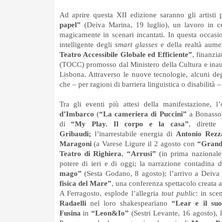
Ad aprire questa XII edizione saranno gli artisti
papel”
(Deiva Marina, 19 luglio), un lavoro in c
magicamente in scenari incantati. In questa occasio
intelligente degli
smart glasses
e della realtà aum
Teatro Accessibile Globale ed Efficiente”
, finanzia
(TOCC) promosso dal Ministero della Cultura e inau
Lisbona. Attraverso le nuove tecnologie, alcuni deg
che – per ragioni di barriera linguistica o disabilità 
Tra gli eventi più attesi della manifestazione,
d’Imbarco
(
“La cameriera di Puccini”
a Bonassola
di
“My Play. Il corpo e la casa”
, dirette
Gribaudi;
l’inarrestabile energia di
Antonio Rezz
Maragoni
(a Varese Ligure il 2 agosto con
“Grand
Teatro di Righiera
,
“Arrusi”
(in prima nazionale
potere di ieri e di oggi; la narrazione contadina 
mago”
(Sesta Godano, 8 agosto); l’arrivo a Deiva
fisica del Mare”
, una conferenza spettacolo creata ad
A Ferragosto, esplode l’allegria
tout public
: in sce
Radaelli
nel loro shakespeariano
“Lear e il s
Fusina
in
“Leon&Io”
(Sestri Levante, 16 agosto), 