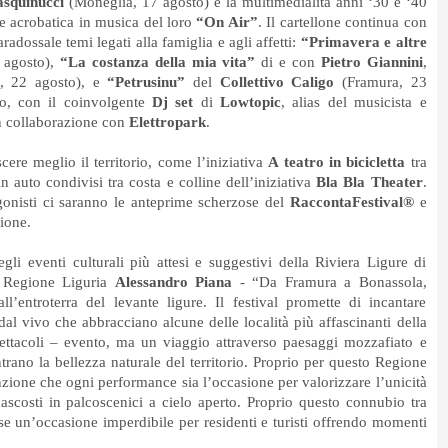
squinucci
(Moneglia, 17 agosto) e la multimedialità anni ‘30 e ‘40
ie acrobatica in musica del loro
“On Air”
. Il cartellone continua con
adossale temi legati alla famiglia e agli affetti:
“Primavera e altre
 agosto),
“La costanza della mia vita”
di e con
Pietro Giannini
,
a, 22 agosto), e
“Petrusinu”
del
Collettivo Caligo
(Framura, 23
to, con il coinvolgente
Dj set
di
Lowtopic
, alias del musicista e
n collaborazione con
Elettropark
.
scere meglio il territorio, come l’iniziativa
A teatro in bicicletta
tra
 auto condivisi tra costa e colline dell’iniziativa
Bla Bla Theater
.
gonisti ci saranno le anteprime scherzose del
RaccontaFestival®
e
ione.
li eventi culturali più attesi e suggestivi della Riviera Ligure di
la Regione Liguria
Alessandro Piana
- “Da Framura a Bonassola,
l’entroterra del levante ligure. Il festival promette di incantare
al vivo che abbracciano alcune delle località più affascinanti della
ttacoli – evento, ma un viaggio attraverso paesaggi mozzafiato e
ontrano la bellezza naturale del territorio. Proprio per questo Regione
inzione che ogni performance sia l’occasione per valorizzare l’unicità
ascosti in palcoscenici a cielo aperto. Proprio questo connubio tra
se un’occasione imperdibile per residenti e turisti offrendo momenti