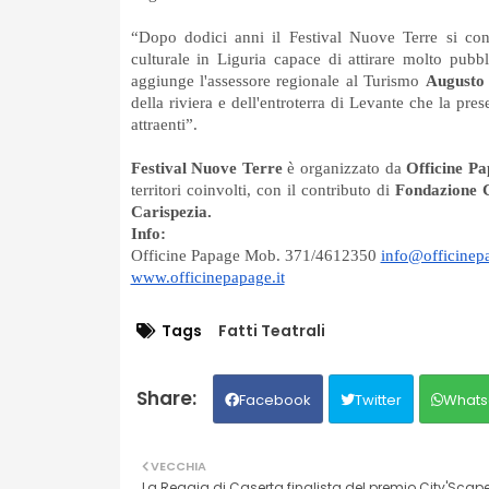
“Dopo dodici anni il Festival Nuove Terre si con
culturale in Liguria capace di attirare molto pubb
aggiunge l'assessore regionale al Turismo
Augusto 
della riviera e dell'entroterra di Levante che la pre
attraenti”.
Festival Nuove Terre
è organizzato da
Officine P
territori coinvolti, con il contributo di
Fondazione 
Carispezia.
Info:
Officine Papage Mob. 371/4612350
info@officinepa
www.officinepapage.it
Tags
Fatti Teatrali
Facebook
Twitter
Whats
VECCHIA
La Reggia di Caserta finalista del premio City'Sca