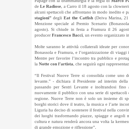
Papage con la drammaturgia e la regia di
Marco Pa
de
Le
Radiose
, a Carro il 18 agosto con la clowner
alcuni spettacoli che affrontano in modo inedito e par
stagioni”
degli
Eat the Catfish
(Deiva Marina, 21
Menzione speciale al Premio Scenario (Bonassol
agosto). Si chiude in festa a Framura il 26 agos
producer
Francesco Bacci
, un evento organizzato i
Molte saranno le attività collaterali ideate per cono
Bonassola e Framura, e l’organizzazione di viaggi in
Mentre per favorire l’incontro tra pubblico e prota
la
Notte con l’artista
, che seguirà ogni rappresentaz
“Il Festival Nuove Terre si consolida come uno deg
levante.” - dichiara il Presidente ad interim del
passando per Sestri Levante e inoltrandosi fino al
nuovamente il pubblico con una serie di spettacoli d
regione. Nuove Terre non è solo un insieme di spe
borghi storici dove il teatro, la musica e l’arte inc
Liguria ha deciso di sostenere il festival nella conv
dei luoghi trasformando piazze, spiagge e angoli n
cultura e natura renderà ancora una volta la kermes
di grande emozione e riflessione”.