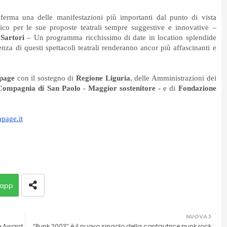
ferma una delle manifestazioni più importanti dal punto di vista
lico per le sue proposte teatrali sempre suggestive e innovative –
Sartori
– Un programma ricchissimo di date in location splendide
senza di questi spettacoli teatrali renderanno ancor più affascinanti e
apage
con il sostegno di
Regione Liguria
, delle Amministrazioni dei
Compagnia di San Paolo - Maggior sostenitore
- e di
Fondazione
page.it
app
NUOVA
pe Award
“Punk 2003” è il nuovo singolo della cantautrice punk rock