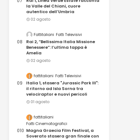
Rai 1, Linea Verde Estate racconta
la Valle del Chiani, cuore
autentico dell’Umbria
02 agosto
Fattitaliani
Fatti Televisivi
Rai 2, “Bellissima Italia Missione
Benessere”: l’ultima tappa è
Amelia
02 agosto
fattitaliani
Fatti Televisivi
Italia 1, stasera "Jurassic Park III":
il ritorno ad Isla Sorna tra
velociraptor e nuovi pericoli
01 agosto
fattitaliani
Fatti Cinematografici
Magna Graecia Film Festival, a
Soverato stasera gran finale con