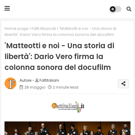
Home page
Fatti Musicali
'Matteotti e noi - Una storia di
libertà': Dario Vero firma la colonna sonora del docufilm
'Matteotti e noi - Una storia di
libertà': Dario Vero firma la
colonna sonora del docufilm
Fattitaliani
28 maggio
2 minute read