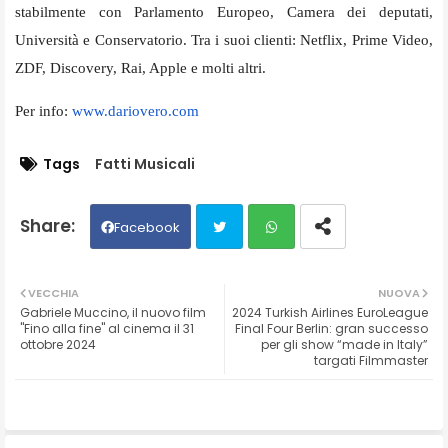
stabilmente con Parlamento Europeo, Camera dei deputati,
Università e Conservatorio. Tra i suoi clienti: Netflix, Prime Video,
ZDF, Discovery, Rai, Apple e molti altri.
Per info:
www.dariovero.com
Tags
Fatti Musicali
Facebook
Twit
Wh
VECCHIA
NUOVA
Gabriele Muccino, il nuovo film
2024 Turkish Airlines EuroLeague
ter
ats
"Fino alla fine" al cinema il 31
Final Four Berlin: gran successo
ottobre 2024
per gli show “made in Italy”
targati Filmmaster
ap
p