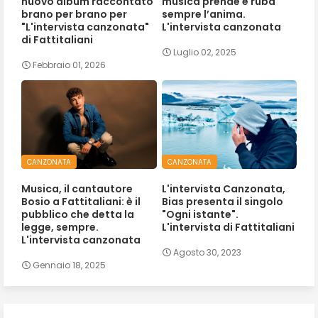
nuovo album raccontato
musica prende e ruba
brano per brano per
sempre l’anima.
"L'intervista canzonata"
L'intervista canzonata
di Fattitaliani
Luglio 02, 2025
Febbraio 01, 2026
CANZONATA
CANZONATA
Musica, il cantautore
L'intervista Canzonata,
Bosio a Fattitaliani: è il
Bias presenta il singolo
pubblico che detta la
"Ogni istante".
legge, sempre.
L'intervista di Fattitaliani
L'intervista canzonata
Agosto 30, 2023
Gennaio 18, 2025