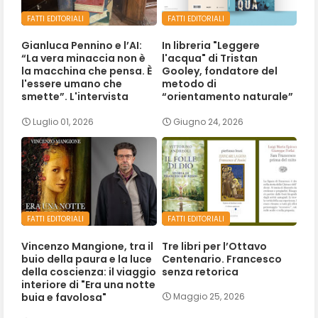
FATTI EDITORIALI
FATTI EDITORIALI
Gianluca Pennino e l’AI:
In libreria "Leggere
“La vera minaccia non è
l'acqua" di Tristan
la macchina che pensa. È
Gooley, fondatore del
l'essere umano che
metodo di
smette”. L'intervista
“orientamento naturale”
Luglio 01, 2026
Giugno 24, 2026
FATTI EDITORIALI
FATTI EDITORIALI
Vincenzo Mangione, tra il
Tre libri per l’Ottavo
buio della paura e la luce
Centenario. Francesco
della coscienza: il viaggio
senza retorica
interiore di "Era una notte
buia e favolosa"
Maggio 25, 2026