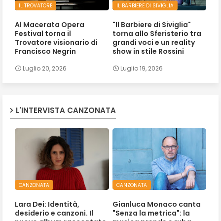
IL TROVATORE
IL BARBIERE DI SIVIGLIA
Al Macerata Opera
"Il Barbiere di Siviglia"
Festival torna il
torna allo Sferisterio tra
Trovatore visionario di
grandi voci e un reality
Francisco Negrin
show in stile Rossini
Luglio 20, 2026
Luglio 19, 2026
L'INTERVISTA CANZONATA
CANZONATA
CANZONATA
Lara Dei: Identità,
Gianluca Monaco canta
desiderio e canzoni. Il
"Senza la metrica": la