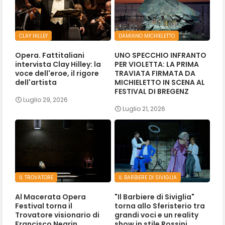
CLAY HILLEY
DAMIANO MICHIELETTO
Opera. Fattitaliani
UNO SPECCHIO INFRANTO
intervista Clay Hilley: la
PER VIOLETTA: LA PRIMA
voce dell'eroe, il rigore
TRAVIATA FIRMATA DA
dell'artista
MICHIELETTO IN SCENA AL
FESTIVAL DI BREGENZ
Luglio 29, 2026
Luglio 21, 2026
IL TROVATORE
IL BARBIERE DI SIVIGLIA
Al Macerata Opera
"Il Barbiere di Siviglia"
Festival torna il
torna allo Sferisterio tra
Trovatore visionario di
grandi voci e un reality
Francisco Negrin
show in stile Rossini