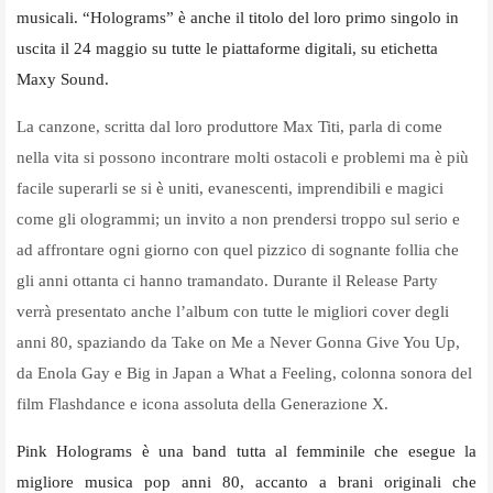
musicali. “Holograms” è anche il titolo del loro primo singolo in
uscita il 24 maggio su tutte le piattaforme digitali, su etichetta
Maxy Sound.
La canzone, scritta dal loro produttore Max Titi, parla di come
nella vita si possono incontrare molti ostacoli e problemi ma è più
facile superarli se si è uniti, evanescenti, imprendibili e magici
come gli ologrammi; un invito a non prendersi troppo sul serio e
ad affrontare ogni giorno con quel pizzico di sognante follia che
gli anni ottanta ci hanno tramandato. Durante il Release Party
verrà presentato anche l’album con tutte le migliori cover degli
anni 80, spaziando da Take on Me a Never Gonna Give You Up,
da Enola Gay e Big in Japan a What a Feeling, colonna sonora del
film Flashdance e icona assoluta della Generazione X.
Pink Holograms è una band tutta al femminile che esegue la
migliore musica pop anni 80, accanto a brani originali che