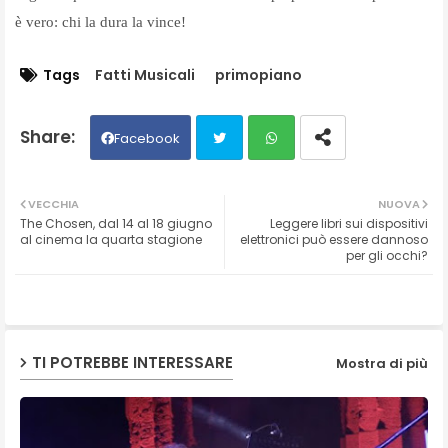
è vero: chi la dura la vince!
Tags
Fatti Musicali
primopiano
Facebook
Twit
Wh
VECCHIA
NUOVA
The Chosen, dal 14 al 18 giugno
Leggere libri sui dispositivi
ter
ats
al cinema la quarta stagione
elettronici può essere dannoso
per gli occhi?
ap
p
TI POTREBBE INTERESSARE
Mostra di più