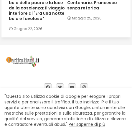
buio della paura e la luce
Centenario. Francesco
della coscienza: il viaggio
senza retorica
interiore di "Era una notte
buia e favolosa"
Maggio 25, 2026
Giugno 22, 2026
"Questo sito utilizza cookie di Google per erogare i propri
servizi e per analizzare il traffico. Il tuo indirizzo IP e il tuo
agente utente sono condivisi con Google, unitamente alle
Home
Chi siamo
Contatti
Privacy Policy
metriche sulle prestazioni e sulla sicurezza, per garantire la
Segnalazioni
qualità del servizio, generare statistiche di utilizzo e rilevare
e contrastare eventuali abusi."
Per saperne di più
All Right Reserved Copyright © Fattitaliani