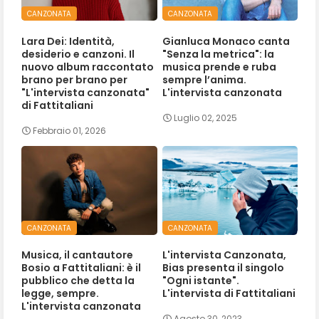
CANZONATA
CANZONATA
Lara Dei: Identità,
Gianluca Monaco canta
desiderio e canzoni. Il
"Senza la metrica": la
nuovo album raccontato
musica prende e ruba
brano per brano per
sempre l’anima.
"L'intervista canzonata"
L'intervista canzonata
di Fattitaliani
Luglio 02, 2025
Febbraio 01, 2026
CANZONATA
CANZONATA
Musica, il cantautore
L'intervista Canzonata,
Bosio a Fattitaliani: è il
Bias presenta il singolo
pubblico che detta la
"Ogni istante".
legge, sempre.
L'intervista di Fattitaliani
L'intervista canzonata
Agosto 30, 2023