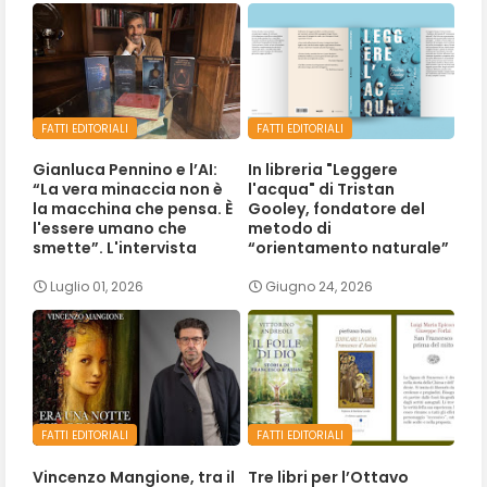
FATTI EDITORIALI
FATTI EDITORIALI
Gianluca Pennino e l’AI:
In libreria "Leggere
“La vera minaccia non è
l'acqua" di Tristan
la macchina che pensa. È
Gooley, fondatore del
l'essere umano che
metodo di
smette”. L'intervista
“orientamento naturale”
Luglio 01, 2026
Giugno 24, 2026
FATTI EDITORIALI
FATTI EDITORIALI
Vincenzo Mangione, tra il
Tre libri per l’Ottavo