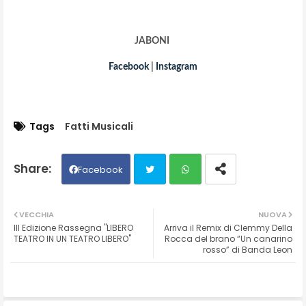
JABONI
Facebook
|
Instagram
Tags
Fatti Musicali
Facebook
Twit
Wh
VECCHIA
NUOVA
III Edizione Rassegna "LIBERO
Arriva il Remix di Clemmy Della
ter
ats
TEATRO IN UN TEATRO LIBERO"
Rocca del brano “Un canarino
rosso” di Banda Leon
ap
p