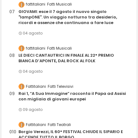
fattitaliani
Fatti Musicali
GIOVAMI: esce il 7 agosto il nuovo singolo
"lampONE". Un viaggio notturno tra desiderio,
ricordi e assenze che continuano a fare luce
04 agosto
fattitaliani
Fatti Musicali
LE DIECI CANTAUTRICI IN FINALE AL 22° PREMIO
BIANCA D’APONTE, DAL ROCK AL FOLK
04 agosto
Fattitaliani
Fatti Televisivi
Rai 1, “A Sua Immagine” racconta il Papa ad Assisi
con migliaia di giovani europei
09 agosto
Fattitaliani
Fatti Teatrali
Borgio Verezzi, IL 60° FESTIVAL CHIUDE IL SIPARIO E
ACCENDE TUTTO IL BORGO