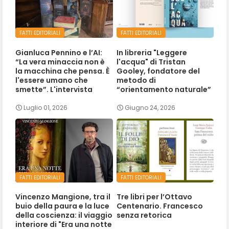
FATTI EDITORIALI
FATTI EDITORIALI
Gianluca Pennino e l’AI:
In libreria "Leggere
“La vera minaccia non è
l'acqua" di Tristan
la macchina che pensa. È
Gooley, fondatore del
l'essere umano che
metodo di
smette”. L'intervista
“orientamento naturale”
Luglio 01, 2026
Giugno 24, 2026
FATTI EDITORIALI
FATTI EDITORIALI
Vincenzo Mangione, tra il
Tre libri per l’Ottavo
buio della paura e la luce
Centenario. Francesco
della coscienza: il viaggio
senza retorica
interiore di "Era una notte