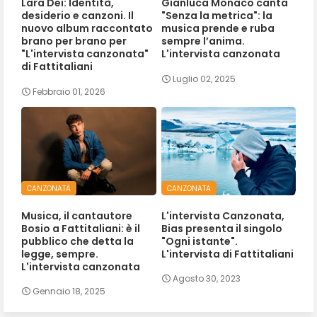
Lara Dei: Identità,
Gianluca Monaco canta
desiderio e canzoni. Il
"Senza la metrica": la
nuovo album raccontato
musica prende e ruba
brano per brano per
sempre l’anima.
"L'intervista canzonata"
L'intervista canzonata
di Fattitaliani
Luglio 02, 2025
Febbraio 01, 2026
CANZONATA
CANZONATA
Musica, il cantautore
L'intervista Canzonata,
Bosio a Fattitaliani: è il
Bias presenta il singolo
pubblico che detta la
"Ogni istante".
legge, sempre.
L'intervista di Fattitaliani
L'intervista canzonata
Agosto 30, 2023
Gennaio 18, 2025