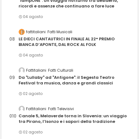
"lampONE". Un viaggio notturno tra desiderio,
ricordi e assenze che continuano a fare luce
04 agosto
fattitaliani
Fatti Musicali
LE DIECI CANTAUTRICI IN FINALE AL 22° PREMIO
BIANCA D’APONTE, DAL ROCK AL FOLK
04 agosto
Fattitaliani
Fatti Culturali
Da "Lullaby" ad "Antigone": il Segesta Teatro
Festival tra musica, danza e grandi classici
02 agosto
Fattitaliani
Fatti Televisivi
Canale 5, Melaverde torna in Slovenia: un viaggio
tra Pirano, l’Isonzo e i sapori della tradizione
02 agosto