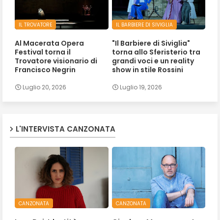
IL TROVATORE
IL BARBIERE DI SIVIGLIA
Al Macerata Opera
"Il Barbiere di Siviglia"
Festival torna il
torna allo Sferisterio tra
Trovatore visionario di
grandi voci e un reality
Francisco Negrin
show in stile Rossini
Luglio 20, 2026
Luglio 19, 2026
L'INTERVISTA CANZONATA
CANZONATA
CANZONATA