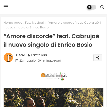
Home page
Fatti Musicali
“Amore discorde” feat. Cabrujaè il
nuovo singolo di Enrico Bosio
“Amore discorde” feat. Cabrujaè
il nuovo singolo di Enrico Bosio
Fattitaliani
22 maggio
1 minute read