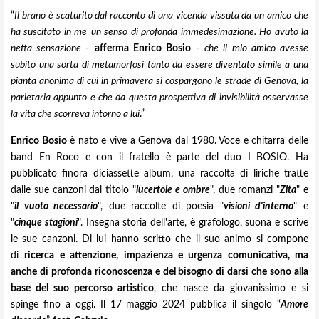
“
Il brano è scaturito dal racconto di una vicenda vissuta da un amico che
ha suscitato in me
un senso di profonda immedesimazione. Ho avuto la
netta sensazione
-
afferma Enrico Bosio
-
che il mio amico avesse
subito una sorta di metamorfosi tanto da essere diventato simile a una
pianta anonima di cui in primavera si cospargono le strade di Genova, la
parietaria appunto e che da questa prospettiva di invisibilità osservasse
la vita che scorreva intorno a lui
.”
Enrico Bosio
è nato e vive a Genova dal 1980. Voce e chitarra delle
band En Roco e con il fratello è parte del duo I BOSIO. Ha
pubblicato finora diciassette album, una raccolta di liriche tratte
dalle sue canzoni dal titolo "
lucertole e ombre
", due romanzi "
Zita
" e
"
il vuoto necessario
", due raccolte di poesia "
visioni d'interno
" e
"
cinque stagioni
". Insegna storia dell'arte, è grafologo, suona e scrive
le sue canzoni. Di lui hanno scritto che il suo animo si compone
di
ricerca e attenzione, impazienza e urgenza comunicativa, ma
anche di profonda riconoscenza e del bisogno di darsi che sono alla
base del suo percorso artistico
, che nasce da giovanissimo e si
spinge fino a oggi. Il 17 maggio 2024 pubblica il singolo “
Amore