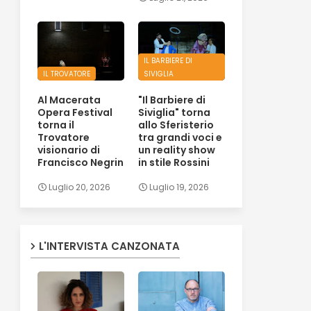
IL BARBIERE DI
IL TROVATORE
SIVIGLIA
Al Macerata
"Il Barbiere di
Opera Festival
Siviglia" torna
torna il
allo Sferisterio
Trovatore
tra grandi voci e
visionario di
un reality show
Francisco Negrin
in stile Rossini
Luglio 20, 2026
Luglio 19, 2026
L'INTERVISTA CANZONATA