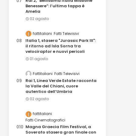
Rai 2, “Bellissima Italia Missione
Benessere”: l’ultima tappa è
Amelia
02 agosto
fattitaliani
Fatti Televisivi
Italia 1, stasera "Jurassic Park III":
il ritorno ad Isla Sorna tra
velociraptor e nuovi pericoli
01 agosto
Fattitaliani
Fatti Televisivi
Rai 1, Linea Verde Estate racconta
la Valle del Chiani, cuore
autentico dell’Umbria
02 agosto
fattitaliani
Fatti Cinematografici
Magna Graecia Film Festival, a
Soverato stasera gran finale con