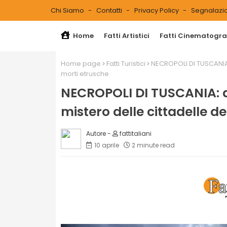
Chi Siamo
Contatti
Privacy Policy
Segnalazio
Home
Fatti Artistici
Fatti Cinematograf
Home page
Fatti Turistici
NECROPOLI DI TUSCANIA: 
morti etrusche
NECROPOLI DI TUSCANIA: da 
mistero delle cittadelle d
fattitaliani
10 aprile
2 minute read