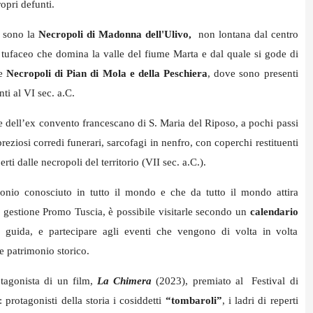
opri defunti.
a sono la
Necropoli di Madonna dell'Ulivo,
non lontana dal centro
 tufaceo che domina la valle del fiume Marta e dal quale si gode di
le
Necropoli di Pian di Mola e della Peschiera
, dove sono presenti
ti al VI sec. a.C.
de dell’ex convento francescano di S. Maria del Riposo, a pochi passi
preziosi corredi funerari, sarcofagi in nenfro, con coperchi restituenti
erti dalle necropoli del territorio (VII sec. a.C.).
onio conosciuto in tutto il mondo e che da tutto il mondo attira
la gestione Promo Tuscia, è possibile visitarle secondo un
calendario
i guida, e partecipare agli eventi che vengono di volta in volta
e patrimonio storico.
tagonista di un film,
La Chimera
(2023), premiato al Festival di
protagonisti della storia i cosiddetti
“tombaroli”
, i ladri di reperti