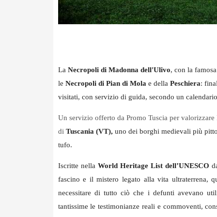
La
Necropoli di Madonna dell'Ulivo
, con la famosa
le
Necropoli di Pian di Mola
e della
Peschiera
: fin
visitati, con servizio di guida, secondo un calendari
Un servizio offerto da Promo Tuscia per valorizzare l
di
Tuscania (VT),
uno dei borghi medievali più pitto
tufo.
Iscritte nella
World Heritage List dell’UNESCO
da
fascino e il mistero legato alla vita ultraterrena, 
necessitare di tutto ciò che i defunti avevano utiliz
tantissime le testimonianze reali e commoventi, con