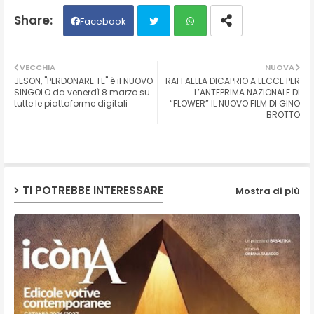
Facebook
Twit
Wh
VECCHIA
NUOVA
JESON, "PERDONARE TE" è il NUOVO
RAFFAELLA DICAPRIO A LECCE PER
ter
ats
SINGOLO da venerdì 8 marzo su
L’ANTEPRIMA NAZIONALE DI
tutte le piattaforme digitali
“FLOWER” IL NUOVO FILM DI GINO
BROTTO
ap
p
TI POTREBBE INTERESSARE
Mostra di più