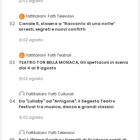
02 agosto
fattitaliani
Fatti Televisivi
Canale 5, stasera a “Racconto di una notte”
arresti, segreti e nuovi conflitti
02 agosto
fattitaliani
Fatti Teatrali
TEATRO TOR BELLA MONACA, Gli spettacoli in scena
dal 4 al 9 agosto
02 agosto
Fattitaliani
Fatti Culturali
Da "Lullaby" ad "Antigone": il Segesta Teatro
Festival tra musica, danza e grandi classici
02 agosto
Fattitaliani
Fatti Televisivi
Rai 1, Wilma Goich e i Gemelli di Guidonia ospiti di