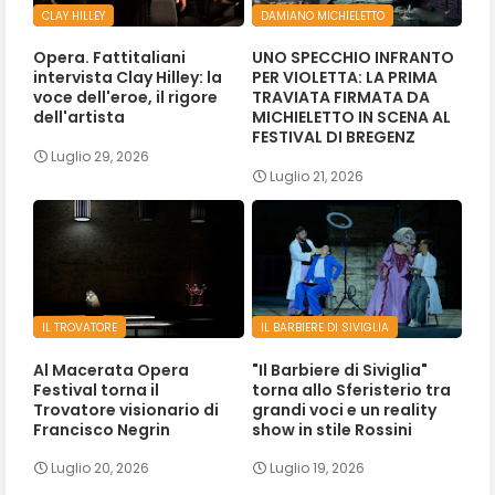
CLAY HILLEY
DAMIANO MICHIELETTO
Opera. Fattitaliani
UNO SPECCHIO INFRANTO
intervista Clay Hilley: la
PER VIOLETTA: LA PRIMA
voce dell'eroe, il rigore
TRAVIATA FIRMATA DA
dell'artista
MICHIELETTO IN SCENA AL
FESTIVAL DI BREGENZ
Luglio 29, 2026
Luglio 21, 2026
IL TROVATORE
IL BARBIERE DI SIVIGLIA
Al Macerata Opera
"Il Barbiere di Siviglia"
Festival torna il
torna allo Sferisterio tra
Trovatore visionario di
grandi voci e un reality
Francisco Negrin
show in stile Rossini
Luglio 20, 2026
Luglio 19, 2026