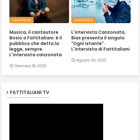
CANZONATA
CANZONATA
Musica, il cantautore
L'intervista Canzonata,
Bosio a Fattitaliani: è il
Bias presenta il singolo
pubblico che detta la
"Ogni istante".
legge, sempre.
L'intervista di Fattitaliani
L'intervista canzonata
Agosto 30, 2023
Gennaio 18, 2025
FATTITALIANI TV