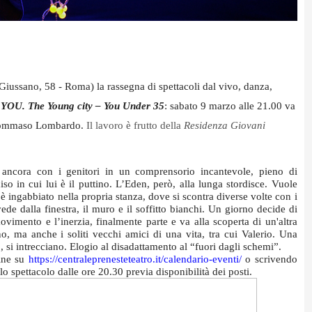
Giussano, 58 - Roma) la rassegna di spettacoli dal vivo, danza,
o
YOU. The Young city – You Under 35
: sabato 9 marzo alle 21.00 va
 Tommaso Lombardo.
Il lavoro è frutto della
Residenza Giovani
a ancora con i genitori in un comprensorio incantevole, pieno di
o in cui lui è il puttino. L’Eden, però, alla lunga stordisce. Vuole
 ingabbiato nella propria stanza, dove si scontra diverse volte con i
e dalla finestra, il muro e il soffitto bianchi.
Un giorno decide di
ovimento e l’inerzia, finalmente parte e va alla scoperta di un'altra
o, ma anche i soliti vecchi amici di una vita, tra cui Valerio.
Una
, si intrecciano. Elogio al disadattamento al “fuori dagli schemi”.
line su
https://
centraleprenesteteatro.it/
calendario-eventi/
o scrivendo
lo spettacolo dalle ore 20.30 previa disponibilità dei posti.