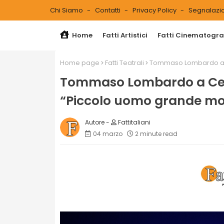
Chi Siamo
Contatti
Privacy Policy
Segnalazio
Home
Fatti Artistici
Fatti Cinematograf
Home page
Fatti Teatrali
Tommaso Lombardo a C
Tommaso Lombardo a Cent
“Piccolo uomo grande m
Fattitaliani
04 marzo
2 minute read