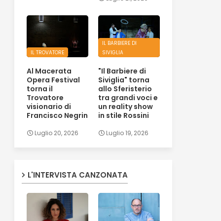
IL BARBIERE DI
IL TROVATORE
SIVIGLIA
Al Macerata
"Il Barbiere di
Opera Festival
Siviglia" torna
torna il
allo Sferisterio
Trovatore
tra grandi voci e
visionario di
un reality show
Francisco Negrin
in stile Rossini
Luglio 20, 2026
Luglio 19, 2026
L'INTERVISTA CANZONATA