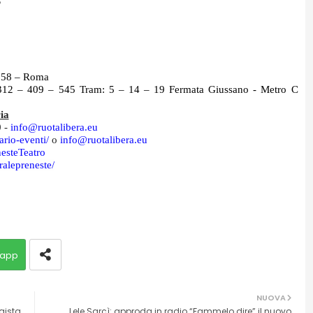
5
, 58 – Roma
312 – 409 – 545 Tram: 5 – 14 – 19 Fermata Giussano - Metro C
ia
0 -
info@ruotalibera.eu
ario-eventi/
o
info@
ruotalibera.eu
esteTeatro
ralepreneste/
app
NUOVA
gista
Lele Sarcì: approda in radio “Fammelo dire” il nuovo