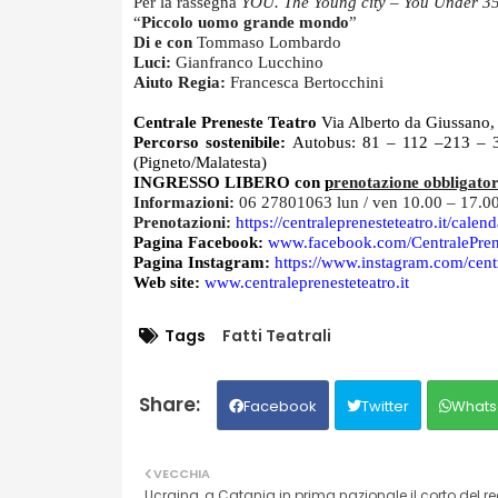
Per la rassegna
YOU. The Young city – You Under 3
“
Piccolo uomo grande mondo
”
Di e con
Tommaso Lombardo
Luci:
Gianfranco Lucchino
Aiuto Regia:
Francesca Bertocchini
Centrale Preneste Teatro
Via Alberto da Giussano
Percorso sostenibile:
Autobus: 81 – 112 –213 – 
(Pigneto/Malatesta)
INGRESSO LIBERO con
p
renotazione obbligator
Informazioni:
06 27801063 lun / ven 10.00 – 17.0
Prenotazioni:
https://
centraleprenesteteatro.it/
calend
Pagina Facebook:
www.facebook.com/
CentralePren
Pagina Instagram:
https://www.
instagram.com/
cent
Web site:
www.
centraleprenesteteatro.it
Tags
Fatti Teatrali
Facebook
Twitter
Whats
VECCHIA
Ucraina, a Catania in prima nazionale il corto del re