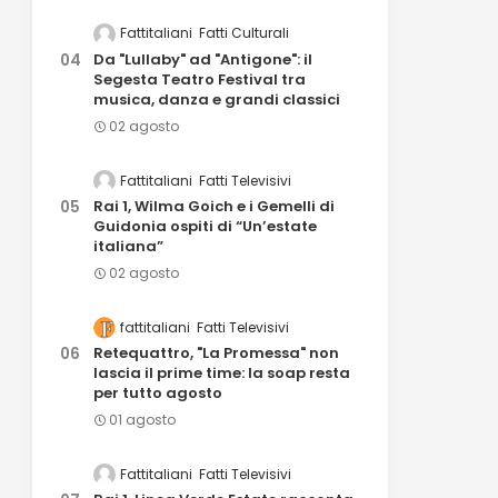
Fattitaliani
Fatti Culturali
Da "Lullaby" ad "Antigone": il
Segesta Teatro Festival tra
musica, danza e grandi classici
02 agosto
Fattitaliani
Fatti Televisivi
Rai 1, Wilma Goich e i Gemelli di
Guidonia ospiti di “Un’estate
italiana”
02 agosto
fattitaliani
Fatti Televisivi
Retequattro, "La Promessa" non
lascia il prime time: la soap resta
per tutto agosto
01 agosto
Fattitaliani
Fatti Televisivi