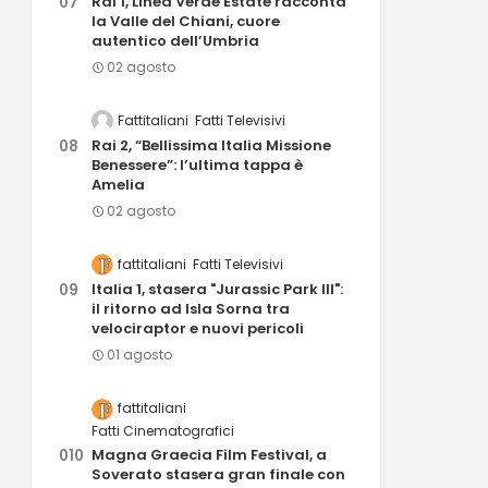
Rai 1, Linea Verde Estate racconta
la Valle del Chiani, cuore
autentico dell’Umbria
02 agosto
Fattitaliani
Fatti Televisivi
Rai 2, “Bellissima Italia Missione
Benessere”: l’ultima tappa è
Amelia
02 agosto
fattitaliani
Fatti Televisivi
Italia 1, stasera "Jurassic Park III":
il ritorno ad Isla Sorna tra
velociraptor e nuovi pericoli
01 agosto
fattitaliani
Fatti Cinematografici
Magna Graecia Film Festival, a
Soverato stasera gran finale con