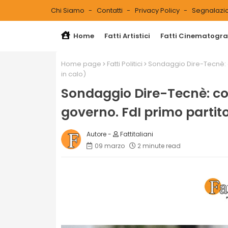
Chi Siamo
Contatti
Privacy Policy
Segnalazio
Home
Fatti Artistici
Fatti Cinematograf
Home page
Fatti Politici
Sondaggio Dire-Tecnè: c
in calo)
Sondaggio Dire-Tecnè: con
governo. FdI primo partit
Fattitaliani
09 marzo
2 minute read