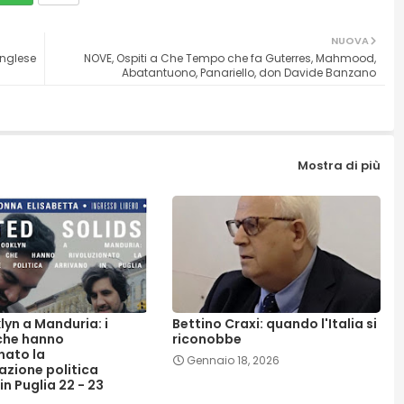
NUOVA
inglese
NOVE, Ospiti a Che Tempo che fa Guterres, Mahmood,
Abatantuono, Panariello, don Davide Banzano
Mostra di più
lyn a Manduria: i
Bettino Craxi: quando l'Italia si
 che hanno
riconobbe
nato la
Gennaio 18, 2026
zione politica
in Puglia 22 - 23