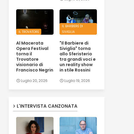
IL BARBIERE DI
IL TROVATORE
SIVIGLIA
Al Macerata
"Il Barbiere di
Opera Festival
Siviglia" torna
torna il
allo Sferisterio
Trovatore
tra grandi voci e
visionario di
un reality show
Francisco Negrin
in stile Rossini
Luglio 20, 2026
Luglio 19, 2026
L'INTERVISTA CANZONATA