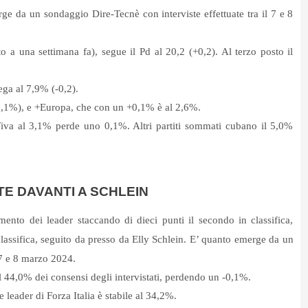
e da un sondaggio Dire-Tecnè con interviste effettuate tra il 7 e 8
to a una settimana fa), segue il Pd al 20,2 (+0,2). Al terzo posto il
ega al 7,9% (-0,2).
0,1%), e +Europa, che con un +0,1% è al 2,6%.
a Viva al 3,1% perde uno 0,1%. Altri partiti sommati cubano il 5,0%
TE DAVANTI A SCHLEIN
mento dei leader staccando di dieci punti il secondo in classifica,
classifica, seguito da presso da Elly Schlein. E’ quanto emerge da un
 7 e 8 marzo 2024.
l 44,0% dei consensi degli intervistati, perdendo un -0,1%.
e leader di Forza Italia è stabile al 34,2%.