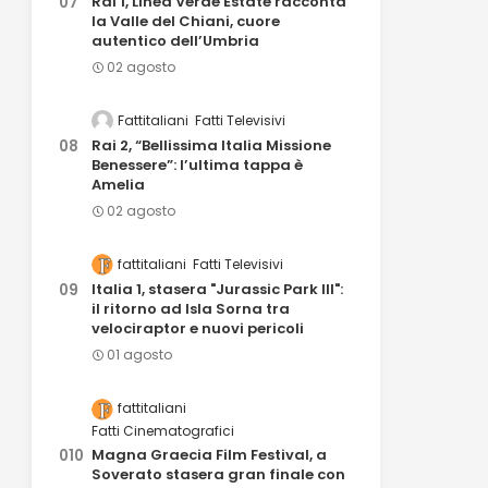
Rai 1, Linea Verde Estate racconta
la Valle del Chiani, cuore
autentico dell’Umbria
02 agosto
Fattitaliani
Fatti Televisivi
Rai 2, “Bellissima Italia Missione
Benessere”: l’ultima tappa è
Amelia
02 agosto
fattitaliani
Fatti Televisivi
Italia 1, stasera "Jurassic Park III":
il ritorno ad Isla Sorna tra
velociraptor e nuovi pericoli
01 agosto
fattitaliani
Fatti Cinematografici
Magna Graecia Film Festival, a
Soverato stasera gran finale con