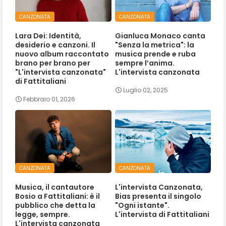
CANZONATA
CANZONATA
Lara Dei: Identità,
Gianluca Monaco canta
desiderio e canzoni. Il
"Senza la metrica": la
nuovo album raccontato
musica prende e ruba
brano per brano per
sempre l’anima.
"L'intervista canzonata"
L'intervista canzonata
di Fattitaliani
Luglio 02, 2025
Febbraio 01, 2026
CANZONATA
CANZONATA
Musica, il cantautore
L'intervista Canzonata,
Bosio a Fattitaliani: è il
Bias presenta il singolo
pubblico che detta la
"Ogni istante".
legge, sempre.
L'intervista di Fattitaliani
L'intervista canzonata