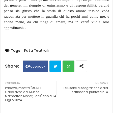
del genere, mi riempie di entusiasmo e di responsabilità, perché
penso sia giusto che la storia di questo amore tossico vada
raccontata per mettere in guardia chi ha pochi anni come me, e
anche meno, da chi finge di amare, ma in verità vuole solo
approfittarsi».
Tags
Fatti Teatrali
Facebook
Twit
Wh
VECCHIA
NUOVA
Padova, mostra "MONET.
Le uscite discografiche della
ter
ats
Capolavori dal Musée
settimana, puntata n. 4
Marmottan Monet, Paris" fino al 14
luglio 2024
ap
p