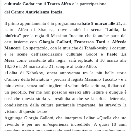
culturale Godot
con il
Teatro Alfeo
e la partecipazione
del
Centro Antiviolenza Ipazia
.
Il primo appuntamento è in programma
sabato 9 marzo alle 21
, al
teatro Alfeo di Siracusa, dove andrà in scena
“Lolita, la
ninfetta”
per la regia di Massimo Tuccitto che fa anche parte del
cast insieme con
Giorgia Gallotti
,
Francesca Totti
e
Alfredo
Mauceri
. Lo spettacolo, con le musiche di Tchaikovsky, i costumi
e le scene dell’associazione culturale Godot e
Paolo La
Mesa
come assistente alla regia, sarà replicato il 10 marzo alle
18,30 e il 24 marzo alle 21, sempre al teatro Alfeo.
«Lolita di Nabokov, opera annoverata tra le più belle storie
d’amore della letteratura - precisa il regista Massimo Tuccitto - è a
mio avviso, senza nulla togliere al valore della scrittura, il diario di
un pedofilo. Per me non possono esserci altre letture e dunque è
così che questa storia va restituita anche se la critica letteraria,
condizionata dalla cultura patriarcale imperante, ha stravolto la
visione di questo testo».
Aggiunge Giorgia Gallotti, che interpreta Lolita: «Quella che sto
vivendo è per me un’esperienza incredibile. A quasi 18 anni
prendere parte a uno spettacolo così importante, con professionisti