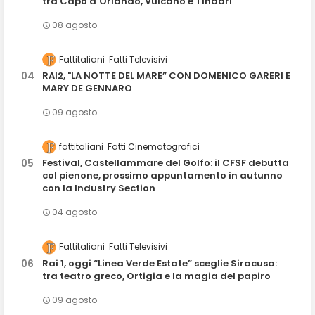
tra Capo d’Orlando, Vulcano e Tindari
08 agosto
Fattitaliani
Fatti Televisivi
RAI2, "LA NOTTE DEL MARE” CON DOMENICO GARERI E
MARY DE GENNARO
09 agosto
fattitaliani
Fatti Cinematografici
Festival, Castellammare del Golfo: il CFSF debutta
col pienone, prossimo appuntamento in autunno
con la Industry Section
04 agosto
Fattitaliani
Fatti Televisivi
Rai 1, oggi “Linea Verde Estate” sceglie Siracusa:
tra teatro greco, Ortigia e la magia del papiro
09 agosto