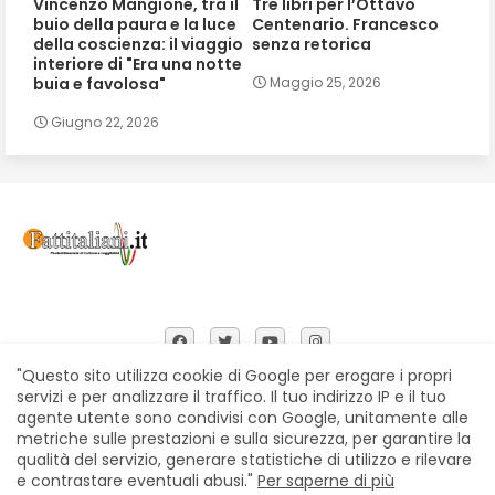
Vincenzo Mangione, tra il
Tre libri per l’Ottavo
buio della paura e la luce
Centenario. Francesco
della coscienza: il viaggio
senza retorica
interiore di "Era una notte
buia e favolosa"
Maggio 25, 2026
Giugno 22, 2026
"Questo sito utilizza cookie di Google per erogare i propri
servizi e per analizzare il traffico. Il tuo indirizzo IP e il tuo
agente utente sono condivisi con Google, unitamente alle
Home
Chi siamo
Contatti
Privacy Policy
metriche sulle prestazioni e sulla sicurezza, per garantire la
Segnalazioni
qualità del servizio, generare statistiche di utilizzo e rilevare
e contrastare eventuali abusi."
Per saperne di più
All Right Reserved Copyright © Fattitaliani