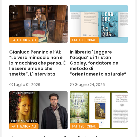
FATTI EDITORIALI
FATTI EDITORIALI
Gianluca Pennino e l’AI:
In libreria "Leggere
“La vera minaccia non è
l'acqua" di Tristan
la macchina che pensa. È
Gooley, fondatore del
l'essere umano che
metodo di
smette”. L'intervista
“orientamento naturale”
Luglio 01, 2026
Giugno 24, 2026
FATTI EDITORIALI
FATTI EDITORIALI