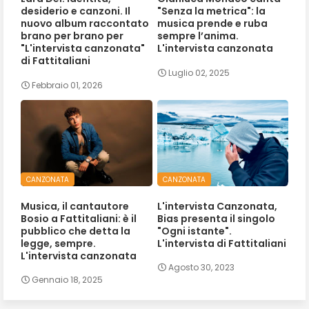
desiderio e canzoni. Il
"Senza la metrica": la
nuovo album raccontato
musica prende e ruba
brano per brano per
sempre l’anima.
"L'intervista canzonata"
L'intervista canzonata
di Fattitaliani
Luglio 02, 2025
Febbraio 01, 2026
CANZONATA
CANZONATA
Musica, il cantautore
L'intervista Canzonata,
Bosio a Fattitaliani: è il
Bias presenta il singolo
pubblico che detta la
"Ogni istante".
legge, sempre.
L'intervista di Fattitaliani
L'intervista canzonata
Agosto 30, 2023
Gennaio 18, 2025