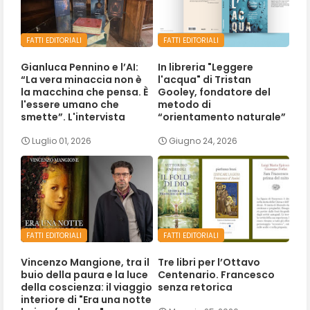
FATTI EDITORIALI
FATTI EDITORIALI
Gianluca Pennino e l’AI:
In libreria "Leggere
“La vera minaccia non è
l'acqua" di Tristan
la macchina che pensa. È
Gooley, fondatore del
l'essere umano che
metodo di
smette”. L'intervista
“orientamento naturale”
Luglio 01, 2026
Giugno 24, 2026
FATTI EDITORIALI
FATTI EDITORIALI
Vincenzo Mangione, tra il
Tre libri per l’Ottavo
buio della paura e la luce
Centenario. Francesco
della coscienza: il viaggio
senza retorica
interiore di "Era una notte