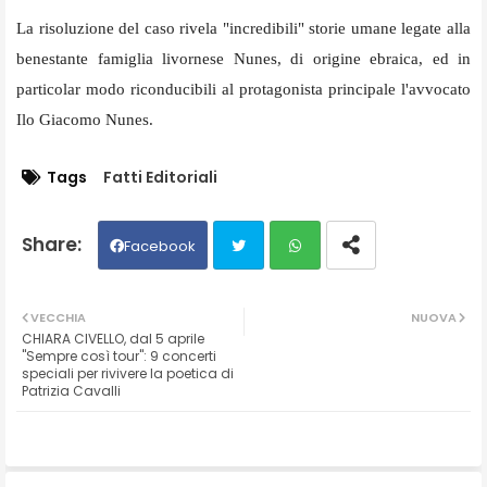
La risoluzione del caso rivela "incredibili" storie umane legate alla
benestante famiglia livornese Nunes, di origine ebraica, ed in
particolar modo riconducibili al protagonista principale l'avvocato
Ilo Giacomo Nunes.
Tags
Fatti Editoriali
Facebook
Twit
Wh
VECCHIA
NUOVA
CHIARA CIVELLO, dal 5 aprile
ter
ats
"Sempre così tour": 9 concerti
speciali per rivivere la poetica di
Patrizia Cavalli
ap
p