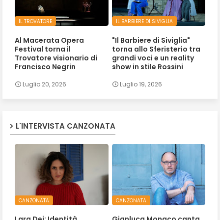
IL TROVATORE
IL BARBIERE DI SIVIGLIA
Al Macerata Opera
"Il Barbiere di Siviglia"
Festival torna il
torna allo Sferisterio tra
Trovatore visionario di
grandi voci e un reality
Francisco Negrin
show in stile Rossini
Luglio 20, 2026
Luglio 19, 2026
L'INTERVISTA CANZONATA
CANZONATA
CANZONATA
Lara Dei: Identità,
Gianluca Monaco canta